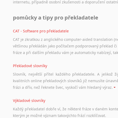
internetu,
případně
osobní
zkušenosti
a
doporučení
ostatn
pomůcky a tipy pro překladatele
CAT - Software pro překladatele
CAT je zkratkou z anglického computer-aided translation (ne
většinou překládán jako počítačem podporovaný překlad či
fráze a při dalším překladu vám je automaticky nabízejí, ta
Překladové slovníky
Slovník, největší přítel každého překladatele. A jelikož
kvalitních online překladových slovníků již nemusíte únavn
frázi a dřív, než řeknete švec, vyskočí vám hledaný výraz.
Výkladové slovníky
Každý
překladatel
dobře
ví,
že
některé
fráze
v
daném
kont
kterým
je
možné
význam
takovýchto
frází
rozklíčovat.