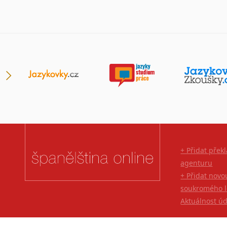
+ Přidat přek
agenturu
+ Přidat novo
soukromého l
Aktuálnost ú