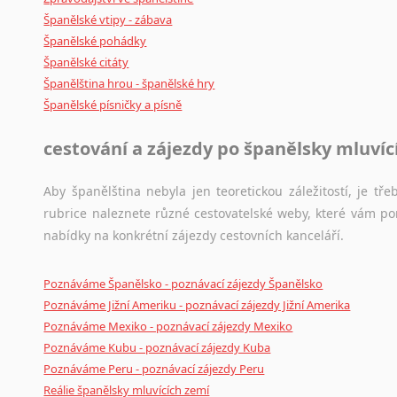
Španělské vtipy - zábava
Španělské pohádky
Španělské citáty
Španělština hrou - španělské hry
Španělské písničky a písně
cestování a zájezdy po španělsky mluví
Aby španělština nebyla jen teoretickou záležitostí, je tře
rubrice naleznete různé cestovatelské weby, které vám po
nabídky na konkrétní zájezdy cestovních kanceláří.
Poznáváme Španělsko - poznávací zájezdy Španělsko
Poznáváme Jižní Ameriku - poznávací zájezdy Jižní Amerika
Poznáváme Mexiko - poznávací zájezdy Mexiko
Poznáváme Kubu - poznávací zájezdy Kuba
Poznáváme Peru - poznávací zájezdy Peru
Reálie španělsky mluvících zemí