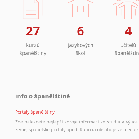
27
6
4
kurzů
jazykových
učitelů
španělštiny
škol
španělšti
info o španělštině
Portály španělštiny
Zde
naleznete
nejlepší
zdroje
informací
ke
studiu
a
výuce
země,
španělské
portály
apod.
Rubrika
obsahuje
zejména