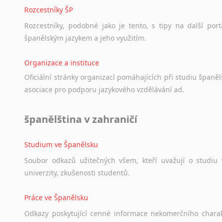
Rozcestníky ŠP
Rozcestníky,
podobné
jako
je
tento,
s
tipy
na
další
port
španělským
jazykem
a
jeho
využitím.
Organizace a instituce
Oficiální
stránky
organizací
pomáhajících
při
studiu
španělš
asociace
pro
podporu
jazykového
vzdělávání
ad.
španělština v zahraničí
Studium ve Španělsku
Soubor
odkazů
užitečných
všem,
kteří
uvažují
o
studiu
univerzity,
zkušenosti
studentů.
Práce ve Španělsku
Odkazy
poskytující
cenné
informace
nekomerčního
chara