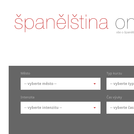
Město
Typ kurzu
-- vyberte město --
-- vyberte typ
-- vyberte město --
-- vyberte 
Intenzita
Čas výuky
pražské městské části
základní 
-- vyberte intenzitu --
-- vyberte čas
Praha
Kurzy š
- skup
Praha 1
-- vyberte intenzitu --
-- vyberte
Individ
Praha 3
1-2 hodiny týdně
Ranní (zač
Firemní