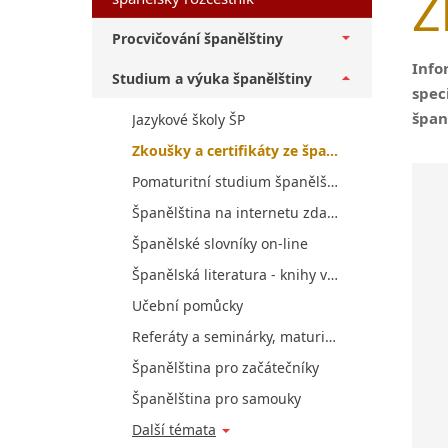
Z
Procvičování španělštiny
Info
Studium a výuka španělštiny
spec
špan
Jazykové školy ŠP
Zkoušky a certifikáty ze španělštiny
Pomaturitní studium španělštiny v ČR
Španělština na internetu zdarma
Španělské slovníky on-line
Španělská literatura - knihy ve španělštině
Učební pomůcky
Referáty a seminárky, maturitní otázky ze španělštiny
Španělština pro začátečníky
Španělština pro samouky
Další témata