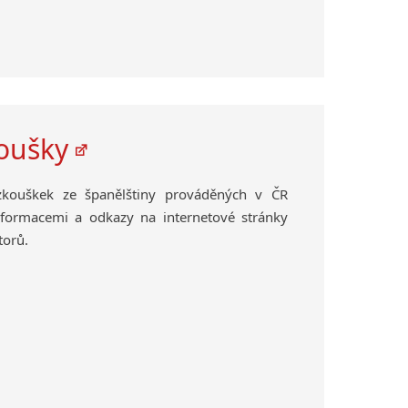
koušky
zkouškek ze španělštiny prováděných v ČR
nformacemi a odkazy na internetové stránky
torů.