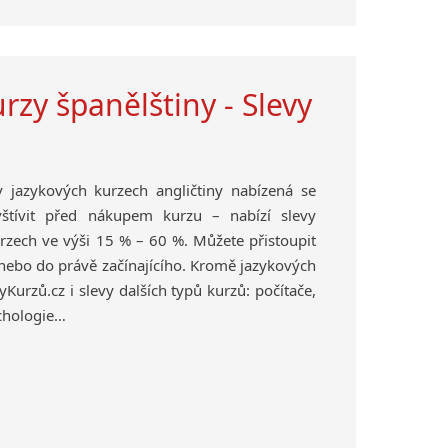
rzy španělštiny - Slevy
v jazykových kurzech angličtiny nabízená se
vštívit před nákupem kurzu – nabízí slevy
rzech ve výši 15 % – 60 %. Můžete přistoupit
 nebo do právě začínajícího. Kromě jazykových
yKurzů.cz i slevy dalších typů kurzů: počítače,
sychologie…