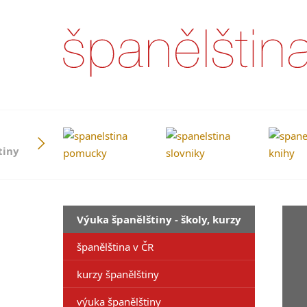
tiny
Výuka španělštiny - školy, kurzy
španělština v ČR
kurzy španělštiny
výuka španělštiny