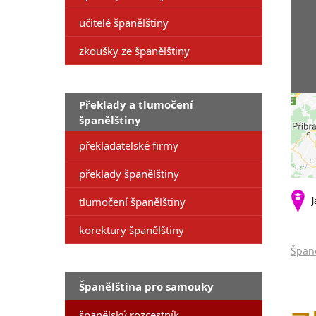
učitelé španělštiny
zkoušky ze španělštiny
Překlady a tlumočení
španělštiny
překladatelské firmy
překlady španělštiny
tlumočení španělštiny
J
korektury španělštiny
Španě
Španělština pro samouky
španělský rozcestník