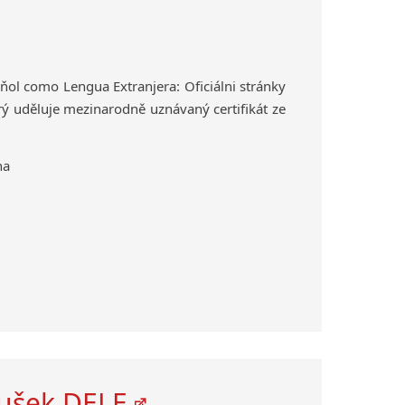
ol como Lengua Extranjera: Oficiálni stránky
erý uděluje mezinarodně uznávaný certifikát ze
na
oušek DELE