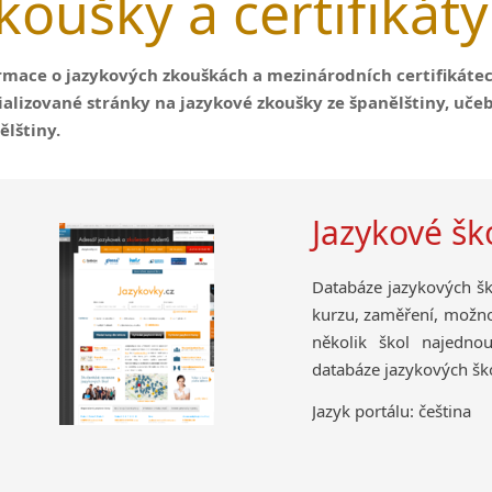
koušky a certifikáty
rmace o jazykových zkouškách a mezinárodních certifikátech
ializované stránky na jazykové zkoušky ze španělštiny, uče
ělštiny.
Jazykové šk
Databáze jazykových ško
kurzu, zaměření, možnos
několik škol najednou
databáze jazykových šk
Jazyk portálu: čeština