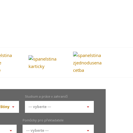
Studium a práce v zahraničí
lštiny
--- vyberte ---
--- vyberte ---
Pomůcky pro překladatele
Studium ve Španělsku
--- vyberte ---