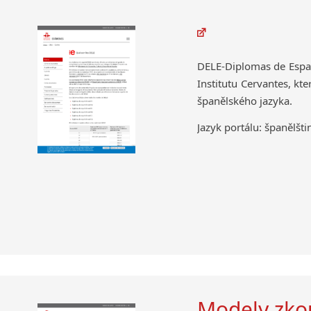
DELE-Diplomas de Espaň
Institutu Cervantes, kt
španělského jazyka.
Jazyk portálu: španělšti
Modely zk