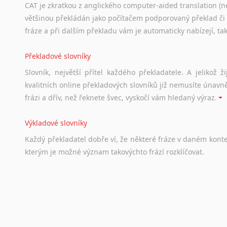
CAT je zkratkou z anglického computer-aided translation (ne
většinou překládán jako počítačem podporovaný překlad či
fráze a při dalším překladu vám je automaticky nabízejí, ta
Překladové slovníky
Slovník, největší přítel každého překladatele. A jelikož
kvalitních online překladových slovníků již nemusíte únavn
frázi a dřív, než řeknete švec, vyskočí vám hledaný výraz.
Výkladové slovníky
Každý
překladatel
dobře
ví,
že
některé
fráze
v
daném
kont
kterým
je
možné
význam
takovýchto
frází
rozklíčovat.
Srovnávací slovníky
Úkolem
srovnávacích
slovníků
je
vyhledat
vhodná
synony
vždy
po
ruce.