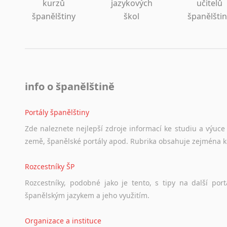
kurzů
jazykových
učitelů
španělštiny
škol
španělšti
info o španělštině
Portály španělštiny
Zde
naleznete
nejlepší
zdroje
informací
ke
studiu
a
výuce
země,
španělské
portály
apod.
Rubrika
obsahuje
zejména
Rozcestníky ŠP
Rozcestníky,
podobné
jako
je
tento,
s
tipy
na
další
port
španělským
jazykem
a
jeho
využitím.
Organizace a instituce