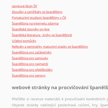
Mix
pomůcek,
jež
mají
potenciál
pomoci
překladateli
v
je
Jazykové školy ŠP
poradny
a
pravidla
pravopisu
nebo
stylistické
příručky.
Zkoušky a certifikáty ze španělštiny
Pomaturitní studium španělštiny v ČR
Španělština na internetu zdarma
Španělské slovníky on-line
Španělská literatura - knihy ve španělštině
Učební pomůcky
Referáty a seminárky, maturitní otázky ze španělštiny
Španělština pro začátečníky
Španělština pro samouky
Španělština pro nejmenší
Španělština pro předškoláky
Španělština pro seniory
webové stránky na procvičování španělš
Přečtěte si recenze materiálů k procvičování konkrétních g
Objevte stránky nabízející poslechová cvičení, hry, š