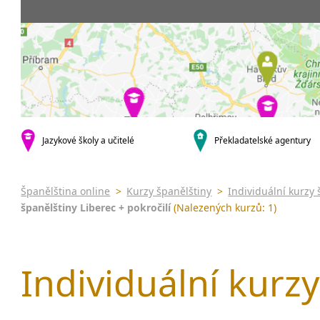
Praha 5
3-4 hodiny týdně
Dopolední
Pomatur
Praha 10
20 a více hodin týdně
Odpolední
kurzy s v
krajská města
Večerní (z
Online 
Brno
Noční (od
Letní k
Plzeň
Celodenní
Intenzi
Liberec
specifick
Olomouc
španělš
Karlovy Vary
Jazykové školy a učitelé
Překladatelské agentury
španělš
malá města podle abecedy
Konverz
Klatovy
Most
Španělština online
>
Kurzy španělštiny
>
Individuální kurzy 
Sedlčany
španělštiny Liberec + pokročilí
(Nalezených kurzů: 1)
Individuální kurzy