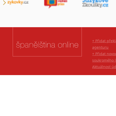
+ Přidat přek
agenturu
+ Přidat novo
soukromého l
Aktuálnost ú