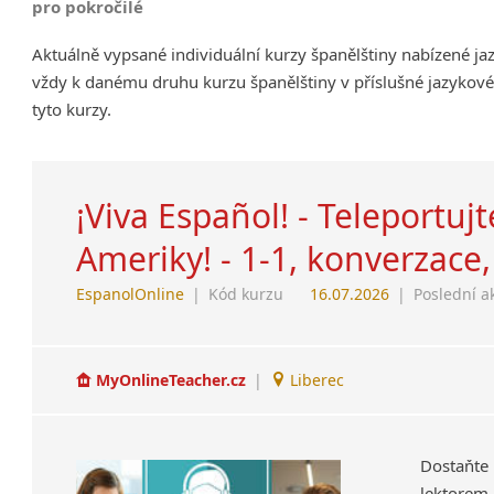
pro pokročilé
Aktuálně vypsané individuální kurzy španělštiny nabízené ja
vždy k danému druhu kurzu španělštiny v příslušné jazykové
tyto kurzy.
¡Viva Español! - Teleportuj
Ameriky! - 1-1, konverzace, 
EspanolOnline
|
Kód kurzu
16.07.2026
|
Poslední a
MyOnlineTeacher.cz
|
Liberec
Dostaňte
lektorem.