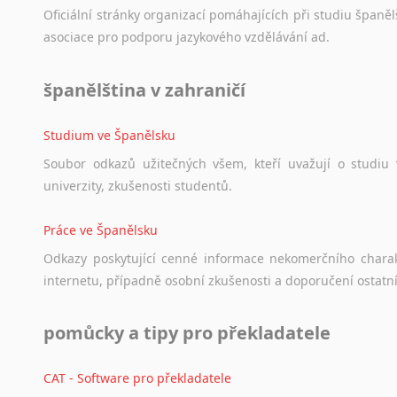
Oficiální
stránky
organizací
pomáhajících
při
studiu
španělš
asociace
pro
podporu
jazykového
vzdělávání
ad.
španělština v zahraničí
Studium ve Španělsku
Soubor
odkazů
užitečných
všem,
kteří
uvažují
o
studiu
univerzity,
zkušenosti
studentů.
Práce ve Španělsku
Odkazy
poskytující
cenné
informace
nekomerčního
chara
internetu,
případně
osobní
zkušenosti
a
doporučení
ostatn
pomůcky a tipy pro překladatele
CAT - Software pro překladatele