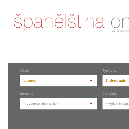
Město
Typ kurzu
Liberec
Individuální
-- vyberte město --
-- vyberte 
Intenzita
Čas výuky
pražské městské části
základní 
-- vyberte intenzitu --
-- vyberte čas
Praha
Kurzy š
- skup
Praha 1
-- vyberte intenzitu --
-- vyberte
Individ
Praha 3
1-2 hodiny týdně
Ranní (zač
Firemní