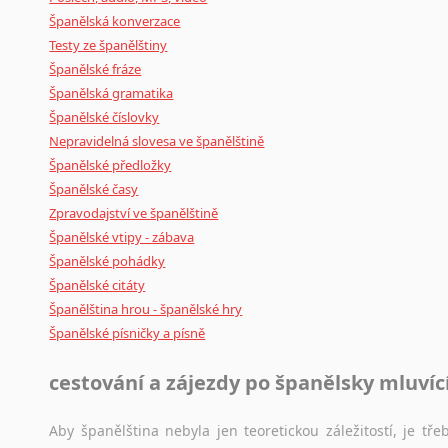
Španělská konverzace
Testy ze španělštiny
Španělské fráze
Španělská gramatika
Španělské číslovky
Nepravidelná slovesa ve španělštině
Španělské předložky
Španělské časy
Zpravodajství ve španělštině
Španělské vtipy - zábava
Španělské pohádky
Španělské citáty
Španělština hrou - španělské hry
Španělské písničky a písně
cestování a zájezdy po španělsky mluví
Aby španělština nebyla jen teoretickou záležitostí, je tře