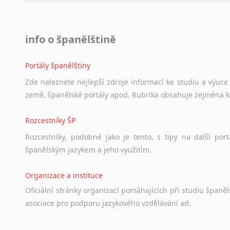
info o španělštině
Portály španělštiny
Zde
naleznete
nejlepší
zdroje
informací
ke
studiu
a
výuce
země,
španělské
portály
apod.
Rubrika
obsahuje
zejména
Rozcestníky ŠP
Rozcestníky,
podobné
jako
je
tento,
s
tipy
na
další
port
španělským
jazykem
a
jeho
využitím.
Organizace a instituce
Oficiální
stránky
organizací
pomáhajících
při
studiu
španělš
asociace
pro
podporu
jazykového
vzdělávání
ad.