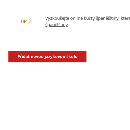
Vyzkoušejte
online kurzy španělštiny
, kte
TIP
španělštiny
.
Přidat novou jazykovou školu