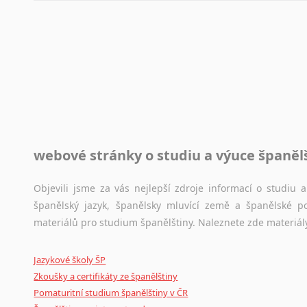
automaticky opravit.
Rady a návody pro překladatele
Toužíte započít překladatelskou dráhu, ale nevíte, jak na 
raději kvůli osobnímu perfekcionismu, vlastnosti každému p
raději zkontrolovat? V takovém případě jste na správném mí
Jazykové korpusy
webové stránky o studiu a výuce španěl
Jazykový korpus je elektronický soubor autentických tex
korpusů, jež umožňují třeba vyhledávání slov a slovních spo
původního zdroje textu.
Objevili jsme za vás nejlepší zdroje informací o studiu
španělský jazyk, španělsky mluvící země a španělské p
Ostatní pomůcky pro překladatele
materiálů pro studium španělštiny. Naleznete zde materiál
Mix
pomůcek,
jež
mají
potenciál
pomoci
překladateli
v
je
Jazykové školy ŠP
poradny
a
pravidla
pravopisu
nebo
stylistické
příručky.
Zkoušky a certifikáty ze španělštiny
Pomaturitní studium španělštiny v ČR