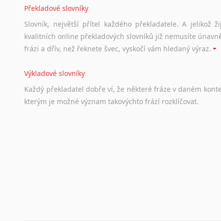
Překladové slovníky
Slovník, největší přítel každého překladatele. A jelikož
kvalitních online překladových slovníků již nemusíte únavn
frázi a dřív, než řeknete švec, vyskočí vám hledaný výraz.
Výkladové slovníky
Každý
překladatel
dobře
ví,
že
některé
fráze
v
daném
kont
kterým
je
možné
význam
takovýchto
frází
rozklíčovat.
Srovnávací slovníky
Úkolem
srovnávacích
slovníků
je
vyhledat
vhodná
synony
vždy
po
ruce.
Korektory pravopisu pro překladatele
Každý dělá chyby a překlepy a kdo tvrdí, že ne, neříká p
využití moderního softwaru, jenž pravopisné, gramatické n