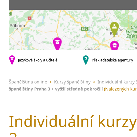
Praha 5
3-4 hodiny týdně
Dopolední
Pomatur
Praha 10
20 a více hodin týdně
Odpolední
kurzy s v
krajská města
Večerní (z
Online 
Brno
Noční (od
Letní k
Plzeň
Celodenní
Intenzi
Liberec
specifick
Olomouc
španělš
Karlovy Vary
Jazykové školy a učitelé
Překladatelské agentury
španělš
malá města podle abecedy
Konverz
Klatovy
Most
Španělština online
>
Kurzy španělštiny
>
Individuální kurzy 
Sedlčany
španělštiny Praha 3 + vyšší středně pokročilí
(Nalezených kur
Individuální kurzy