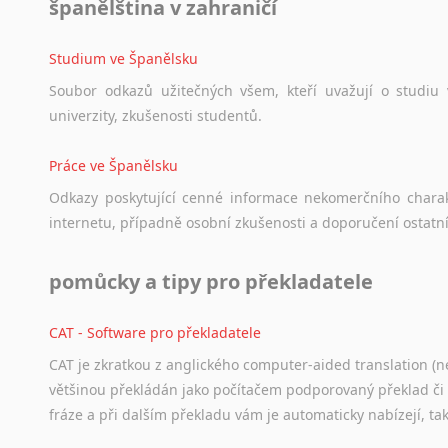
španělština v zahraničí
Studium ve Španělsku
Soubor
odkazů
užitečných
všem,
kteří
uvažují
o
studiu
univerzity,
zkušenosti
studentů.
Práce ve Španělsku
Odkazy
poskytující
cenné
informace
nekomerčního
chara
internetu,
případně
osobní
zkušenosti
a
doporučení
ostatn
pomůcky a tipy pro překladatele
CAT - Software pro překladatele
CAT je zkratkou z anglického computer-aided translation (ne
většinou překládán jako počítačem podporovaný překlad či
fráze a při dalším překladu vám je automaticky nabízejí, ta