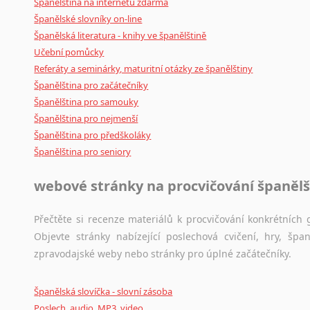
Španělština na internetu zdarma
Španělské slovníky on-line
Španělská literatura - knihy ve španělštině
Učební pomůcky
Referáty a seminárky, maturitní otázky ze španělštiny
Španělština pro začátečníky
Španělština pro samouky
Španělština pro nejmenší
Španělština pro předškoláky
Španělština pro seniory
webové stránky na procvičování španělš
Přečtěte si recenze materiálů k procvičování konkrétních g
Objevte stránky nabízející poslechová cvičení, hry, š
zpravodajské weby nebo stránky pro úplné začátečníky.
Španělská slovíčka - slovní zásoba
Poslech, audio, MP3, video