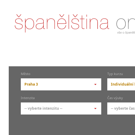
Město
Typ kurzu
Praha 3
Individuální
-- vyberte město --
-- vyberte 
Intenzita
Čas výuky
pražské městské části
základní 
-- vyberte intenzitu --
-- vyberte čas
Praha
Kurzy š
- skup
Praha 1
-- vyberte intenzitu --
-- vyberte
Individ
Praha 3
1-2 hodiny týdně
Ranní (zač
Firemní