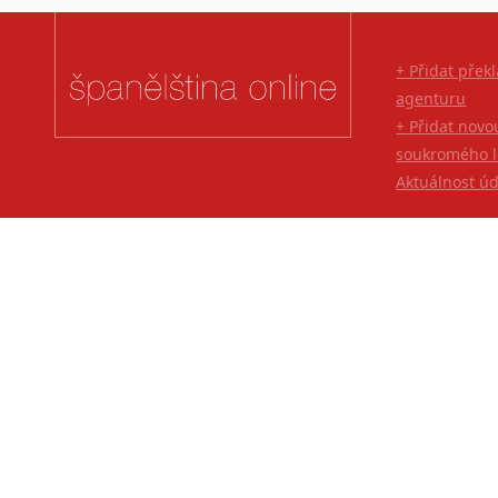
+ Přidat přek
agenturu
+ Přidat novo
soukromého l
Aktuálnost ú