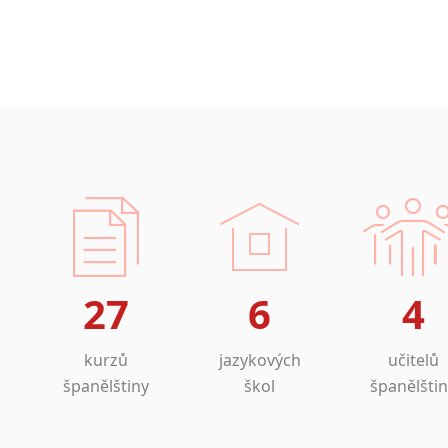
27
6
4
kurzů
jazykových
učitelů
španělštiny
škol
španělšti