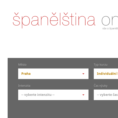
Město
Typ kurzu
Praha
Individuální
-- vyberte město --
-- vyberte 
Intenzita
Čas výuky
pražské městské části
základní 
-- vyberte intenzitu --
-- vyberte čas
Praha
Kurzy š
- skup
Praha 1
-- vyberte intenzitu --
-- vyberte
Individ
Praha 3
1-2 hodiny týdně
Ranní (zač
Firemní