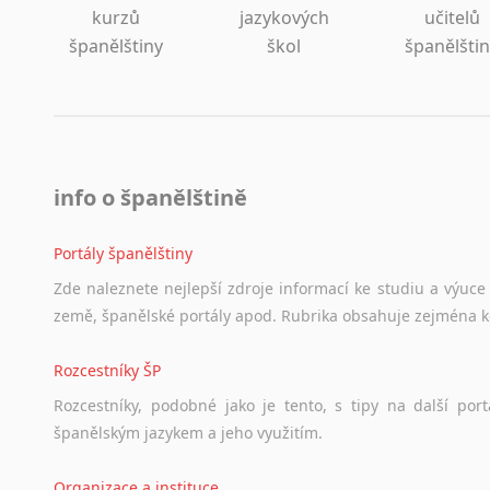
kurzů
jazykových
učitelů
španělštiny
škol
španělšti
info o španělštině
Portály španělštiny
Zde
naleznete
nejlepší
zdroje
informací
ke
studiu
a
výuce
země,
španělské
portály
apod.
Rubrika
obsahuje
zejména
Rozcestníky ŠP
Rozcestníky,
podobné
jako
je
tento,
s
tipy
na
další
port
španělským
jazykem
a
jeho
využitím.
Organizace a instituce