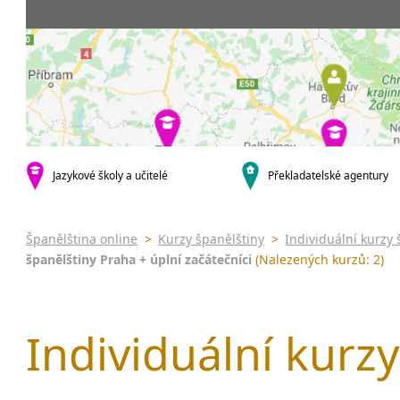
Praha 5
3-4 hodiny týdně
Dopolední
Pomatur
Praha 10
20 a více hodin týdně
Odpolední
kurzy s v
krajská města
Večerní (z
Online 
Brno
Noční (od
Letní k
Plzeň
Celodenní
Intenzi
Liberec
specifick
Olomouc
španělš
Karlovy Vary
Jazykové školy a učitelé
Překladatelské agentury
španělš
malá města podle abecedy
Konverz
Klatovy
Most
Španělština online
>
Kurzy španělštiny
>
Individuální kurzy 
Sedlčany
španělštiny Praha + úplní začátečníci
(Nalezených kurzů: 2)
Individuální kurzy