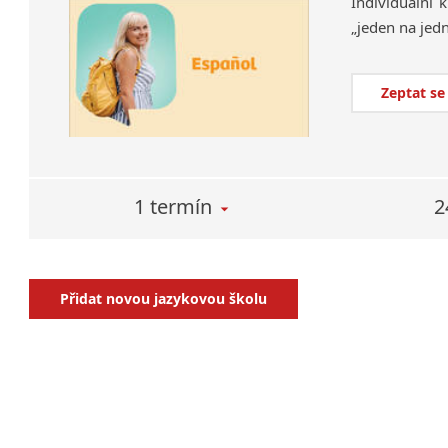
Individuální
k
„jeden
na
jed
Zeptat se
1 termín
2
Přidat novou jazykovou školu