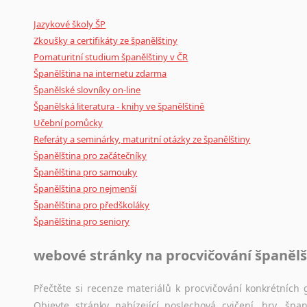
Mix
pomůcek,
jež
mají
potenciál
pomoci
překladateli
v
je
Jazykové školy ŠP
poradny
a
pravidla
pravopisu
nebo
stylistické
příručky.
Zkoušky a certifikáty ze španělštiny
Pomaturitní studium španělštiny v ČR
Španělština na internetu zdarma
Španělské slovníky on-line
Španělská literatura - knihy ve španělštině
Učební pomůcky
Referáty a seminárky, maturitní otázky ze španělštiny
Španělština pro začátečníky
Španělština pro samouky
Španělština pro nejmenší
Španělština pro předškoláky
Španělština pro seniory
webové stránky na procvičování španělš
Přečtěte si recenze materiálů k procvičování konkrétních g
Objevte stránky nabízející poslechová cvičení, hry, š