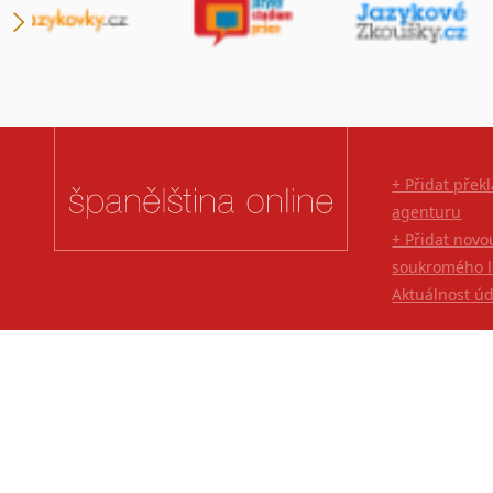
+ Přidat přek
agenturu
+ Přidat novo
soukromého l
Aktuálnost ú