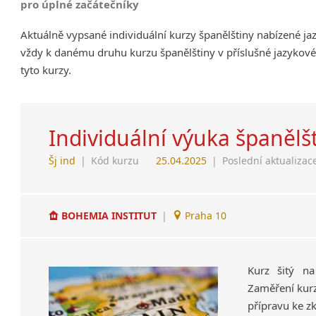
pro úplné začátečníky
Aktuálně vypsané individuální kurzy španělštiny nabízené j
vždy k danému druhu kurzu španělštiny v příslušné jazykové
tyto kurzy.
Individuální výuka španělš
Šj ind
|
Kód kurzu
25.04.2025
|
Poslední aktualizac
BOHEMIA INSTITUT
|
Praha 10
Kurz šitý na
Zaměření kurz