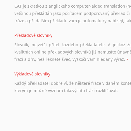
CAT je zkratkou z anglického computer-aided translation (ne
většinou překládán jako počítačem podporovaný překlad či
fráze a při dalším překladu vám je automaticky nabízejí, ta
Překladové slovníky
Slovník, největší přítel každého překladatele. A jelikož
kvalitních online překladových slovníků již nemusíte únavn
frázi a dřív, než řeknete švec, vyskočí vám hledaný výraz.
Výkladové slovníky
Každý
překladatel
dobře
ví,
že
některé
fráze
v
daném
kont
kterým
je
možné
význam
takovýchto
frází
rozklíčovat.
Srovnávací slovníky
Úkolem
srovnávacích
slovníků
je
vyhledat
vhodná
synony
vždy
po
ruce.