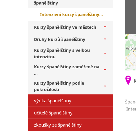
španělštiny
Intenzivní kurzy španělštiny Sedlčany + začátečníci
Kurzy španělštiny ve městech
Druhy kurzů španělštiny
Kurzy španělštiny s velkou
intenzitou
Kurzy španělštiny zaměřené na
...
J
Kurzy španělštiny podle
pokročilosti
výuka španělštiny
Španě
Inte
učitelé španělštiny
zkoušky ze španělštiny