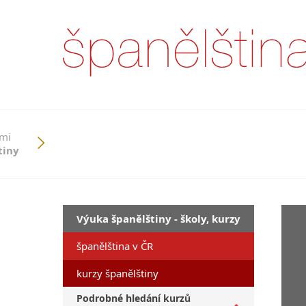
ími
tiny
Výuka španělštiny - školy, kurzy
španělština v ČR
kurzy španělštiny
Podrobné hledání kurzů