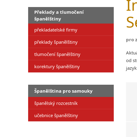
I
Překlady a tlumočení
S
španělštiny
překladatelské firmy
pro 
překlady španělštiny
Aktuá
tlumočení španělštiny
od st
korektury španělštiny
jazyk
Španělština pro samouky
španělský rozcestník
učebnice španělštiny