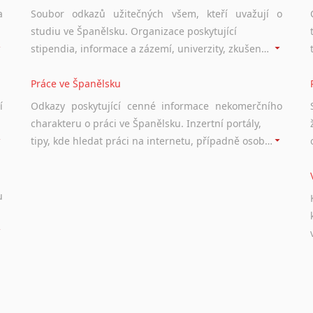
a
Soubor odkazů užitečných všem, kteří uvažují o
studiu ve Španělsku. Organizace poskytující
stipendia, informace a zázemí, univerzity, zkušenosti studentů.
Práce ve Španělsku
í
Odkazy poskytující cenné informace nekomerčního
charakteru o práci ve Španělsku. Inzertní portály,
tipy, kde hledat práci na internetu, případně osobní zkušenosti a doporučení ostatních.
u