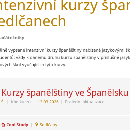
ntenzivní kurzy špan
edlčanech
začátečníky
lně vypsané intenzivní kurzy španělštiny nabízené jazykovými š
udentů; vždy k danému druhu kurzu španělštiny v příslušné jazy
ových škol vyučujících tyto kurzy.
Kurzy španělštiny ve Španělsku
ŠJ
|
Kód kurzu
12.03.2026
|
Poslední aktualizace
Cool Study
|
Sedlčany