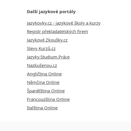
Další jazykové portály
Jazykovky.cz - jazykové školy a kurzy
Registr překladatelských firem
Jazykové Zkoušky.cz
Slevy Kurzů.cz
Jazyky.Studium.Práce
Nazkušenou.cz
Angličtina Online
Němčina Online
Španělština Online
Francouzština Online
Italština Online