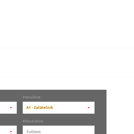
Pokročilost
A1 - Začátečník
-- vyberte pokročilost --
Klíčové slovo
zů
kurz je pro studenty
pokročilosti