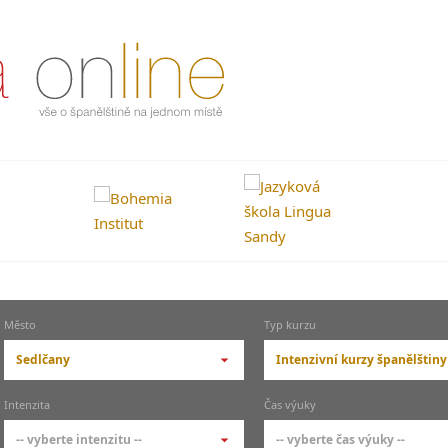
Město
Typ kurzu
Sedlčany
Intenzivní kurzy španělštiny
-- vyberte město --
-- vyberte typ --
Intenzita
Čas výuky
pražské městské části
základní členění kur
-- vyberte intenzitu --
-- vyberte čas výuky --