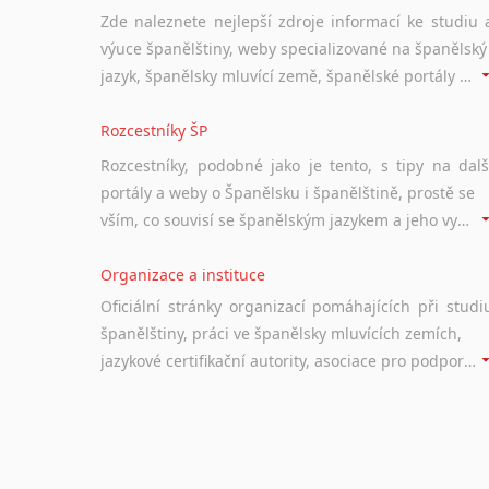
Zde naleznete nejlepší zdroje informací ke studiu 
výuce španělštiny, weby specializované na španělský
jazyk, španělsky mluvící země, španělské portály apod. Rubrika obsahuje zejména komplexní a maximálně kvalitní stránky využitelné ke studiu španělštiny.
Rozcestníky ŠP
Rozcestníky, podobné jako je tento, s tipy na dalš
portály a weby o Španělsku i španělštině, prostě se
vším, co souvisí se španělským jazykem a jeho využitím.
Organizace a instituce
Oficiální stránky organizací pomáhajících při studi
španělštiny, práci ve španělsky mluvících zemích,
jazykové certifikační autority, asociace pro podporu jazykového vzdělávání ad.