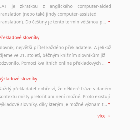
CAT je zkratkou z anglického computer-aided
translation (nebo také jindy computer-assisted
translation). Do češtiny je tento termín většinou překládán jako počítačem podporovaný překlad či překlad podporovaný počítačem. Nástroje CAT ukládají překládané fráze a při dalším překladu vám je automaticky nabízejí, takže se již nemusíte zdržovat s jejich dalším překládáním.
Překladové slovníky
Slovník, největší přítel každého překladatele. A jelikož
žijeme ve 21. století, běžným knižním slovníkům již
odzvonilo. Pomocí kvalitních online překladových slovníků již nemusíte únavně listovat alfabetickým schématem uspořádání, stačí napsat vstupní frázi a dřív, než řeknete švec, vyskočí vám hledaný výraz.
Výkladové slovníky
Každý překladatel dobře ví, že některé fráze v daném
kontextu místy přeložit ani není možné. Proto existují
výkladové slovníky, díky kterým je možné význam takovýchto frází rozklíčovat.
více
Srovnávací slovníky
Úkolem srovnávacích slovníků je vyhledat vhodná