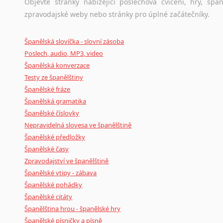
Objevte stránky nabízející poslechová cvičení, hry, š
zpravodajské weby nebo stránky pro úplné začátečníky.
Španělská slovíčka - slovní zásoba
Poslech, audio, MP3, video
Španělská konverzace
Testy ze španělštiny
Španělské fráze
Španělská gramatika
Španělské číslovky
Nepravidelná slovesa ve španělštině
Španělské předložky
Španělské časy
Zpravodajství ve španělštině
Španělské vtipy - zábava
Španělské pohádky
Španělské citáty
Španělština hrou - španělské hry
Španělské písničky a písně