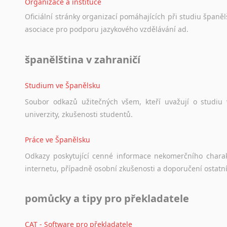
Organizace a instituce
Oficiální
stránky
organizací
pomáhajících
při
studiu
španělš
asociace
pro
podporu
jazykového
vzdělávání
ad.
španělština v zahraničí
Studium ve Španělsku
Soubor
odkazů
užitečných
všem,
kteří
uvažují
o
studiu
univerzity,
zkušenosti
studentů.
Práce ve Španělsku
Odkazy
poskytující
cenné
informace
nekomerčního
chara
internetu,
případně
osobní
zkušenosti
a
doporučení
ostatn
pomůcky a tipy pro překladatele
CAT - Software pro překladatele