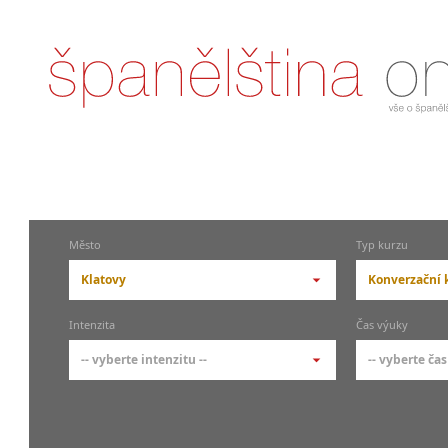
Město
Typ kurzu
Klatovy
Konverzační 
-- vyberte město --
-- vyberte 
Intenzita
Čas výuky
pražské městské části
základní 
-- vyberte intenzitu --
-- vyberte čas
Praha
Kurzy š
- skup
Praha 1
-- vyberte intenzitu --
-- vyberte
Individ
Praha 3
1-2 hodiny týdně
Ranní (zač
Firemní