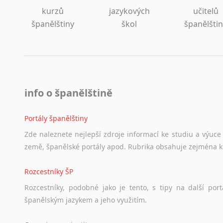
kurzů
jazykových
učitelů
španělštiny
škol
španělšti
info o španělštině
Portály španělštiny
Zde
naleznete
nejlepší
zdroje
informací
ke
studiu
a
výuce
země,
španělské
portály
apod.
Rubrika
obsahuje
zejména
Rozcestníky ŠP
Rozcestníky,
podobné
jako
je
tento,
s
tipy
na
další
port
španělským
jazykem
a
jeho
využitím.