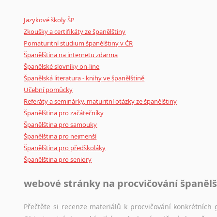
Mix
pomůcek,
jež
mají
potenciál
pomoci
překladateli
v
je
Jazykové školy ŠP
poradny
a
pravidla
pravopisu
nebo
stylistické
příručky.
Zkoušky a certifikáty ze španělštiny
Pomaturitní studium španělštiny v ČR
Španělština na internetu zdarma
Španělské slovníky on-line
Španělská literatura - knihy ve španělštině
Učební pomůcky
Referáty a seminárky, maturitní otázky ze španělštiny
Španělština pro začátečníky
Španělština pro samouky
Španělština pro nejmenší
Španělština pro předškoláky
Španělština pro seniory
webové stránky na procvičování španělš
Přečtěte si recenze materiálů k procvičování konkrétních g