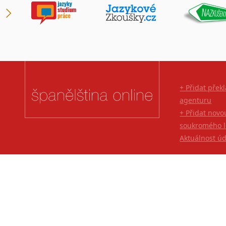
+ Přidat přek
agenturu
+ Přidat novo
soukromého l
Aktuálnost ú