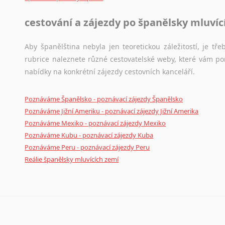
cestování a zájezdy po španělsky mluví
Aby španělština nebyla jen teoretickou záležitostí, je tře
rubrice naleznete různé cestovatelské weby, které vám po
nabídky na konkrétní zájezdy cestovních kanceláří.
Poznáváme Španělsko - poznávací zájezdy Španělsko
Poznáváme Jižní Ameriku - poznávací zájezdy Jižní Amerika
Poznáváme Mexiko - poznávací zájezdy Mexiko
Poznáváme Kubu - poznávací zájezdy Kuba
Poznáváme Peru - poznávací zájezdy Peru
Reálie španělsky mluvících zemí