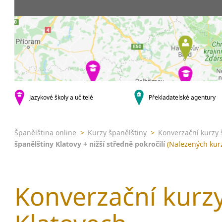
Praha 5
3-4 hodiny týdně
Dopolední
Pomatur
Praha 10
20 a více hodin týdně
Odpolední
kurzy s v
krajská města
Večerní (z
Online 
Brno
Noční (od
Letní k
Plzeň
Celodenní
Intenzi
Liberec
specifick
Olomouc
španělš
Karlovy Vary
Jazykové školy a učitelé
Překladatelské agentury
španělš
malá města podle abecedy
Konverz
Klatovy
Most
Španělština online
>
Kurzy španělštiny
>
Konverzační kurzy 
Sedlčany
španělštiny Klatovy + nižší středně pokročilí
(Nalezených kurz
Konverzační kurzy