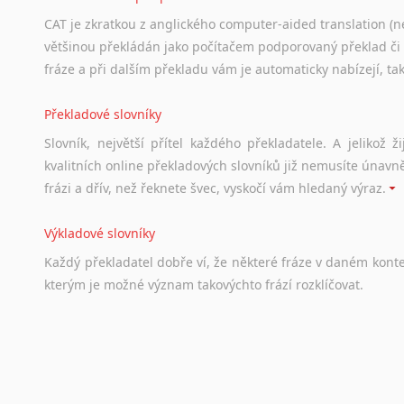
CAT je zkratkou z anglického computer-aided translation (ne
většinou překládán jako počítačem podporovaný překlad či
fráze a při dalším překladu vám je automaticky nabízejí, ta
Překladové slovníky
Slovník, největší přítel každého překladatele. A jelikož
kvalitních online překladových slovníků již nemusíte únavn
frázi a dřív, než řeknete švec, vyskočí vám hledaný výraz.
Výkladové slovníky
Každý
překladatel
dobře
ví,
že
některé
fráze
v
daném
kont
kterým
je
možné
význam
takovýchto
frází
rozklíčovat.
Srovnávací slovníky
Úkolem
srovnávacích
slovníků
je
vyhledat
vhodná
synony
vždy
po
ruce.