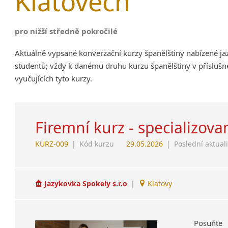
Klatovech
pro nižší středně pokročilé
Aktuálně vypsané konverzační kurzy španělštiny nabízené j
studentů; vždy k danému druhu kurzu španělštiny v příslušn
vyučujících tyto kurzy.
Firemní kurz - specializov
KURZ-009
|
Kód kurzu
29.05.2026
|
Poslední aktual
Jazykovka Spokely s.r.o
|
Klatovy
Posuňte