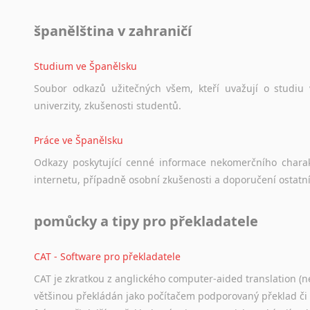
španělština v zahraničí
Studium ve Španělsku
Soubor
odkazů
užitečných
všem,
kteří
uvažují
o
studiu
univerzity,
zkušenosti
studentů.
Práce ve Španělsku
Odkazy
poskytující
cenné
informace
nekomerčního
chara
internetu,
případně
osobní
zkušenosti
a
doporučení
ostatn
pomůcky a tipy pro překladatele
CAT - Software pro překladatele
CAT je zkratkou z anglického computer-aided translation (ne
většinou překládán jako počítačem podporovaný překlad či