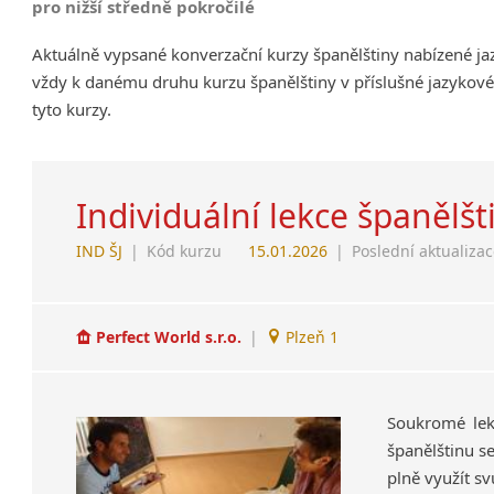
pro nižší středně pokročilé
Aktuálně vypsané konverzační kurzy španělštiny nabízené ja
vždy k danému druhu kurzu španělštiny v příslušné jazykové
tyto kurzy.
Individuální lekce španělšt
IND ŠJ
|
Kód kurzu
15.01.2026
|
Poslední aktualiza
Perfect World s.r.o.
|
Plzeň 1
Soukromé lekc
španělštinu s
plně využít sv