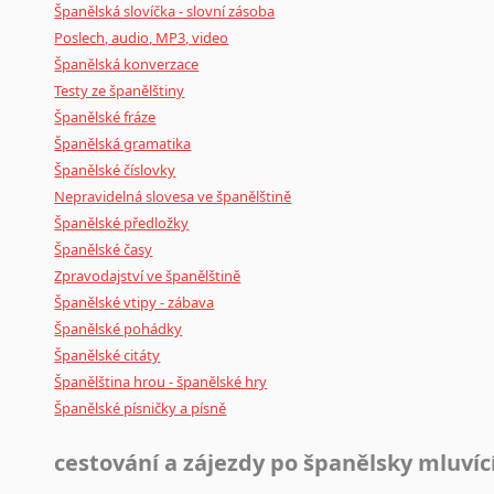
Španělská slovíčka - slovní zásoba
Poslech, audio, MP3, video
Španělská konverzace
Testy ze španělštiny
Španělské fráze
Španělská gramatika
Španělské číslovky
Nepravidelná slovesa ve španělštině
Španělské předložky
Španělské časy
Zpravodajství ve španělštině
Španělské vtipy - zábava
Španělské pohádky
Španělské citáty
Španělština hrou - španělské hry
Španělské písničky a písně
cestování a zájezdy po španělsky mluví