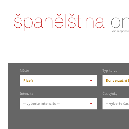
Město
Typ kurzu
Plzeň
Konverzační 
-- vyberte město --
-- vyberte 
Intenzita
Čas výuky
pražské městské části
základní 
-- vyberte intenzitu --
-- vyberte čas
Praha
Kurzy š
- skup
Praha 1
-- vyberte intenzitu --
-- vyberte
Individ
Praha 3
1-2 hodiny týdně
Ranní (zač
Firemní