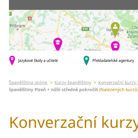
Praha 5
3-4 hodiny týdně
Dopolední
Pomatur
Praha 10
20 a více hodin týdně
Odpolední
kurzy s v
krajská města
Večerní (z
Online 
Brno
Noční (od
Letní k
Plzeň
Celodenní
Intenzi
Liberec
specifick
Olomouc
španělš
Karlovy Vary
Jazykové školy a učitelé
Překladatelské agentury
španělš
malá města podle abecedy
Konverz
Klatovy
Most
Španělština online
>
Kurzy španělštiny
>
Konverzační kurzy 
Sedlčany
španělštiny Plzeň + nižší středně pokročilí
(Nalezených kurzů:
Konverzační kurzy