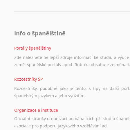
info o španělštině
Portály španělštiny
Zde
naleznete
nejlepší
zdroje
informací
ke
studiu
a
výuce
země,
španělské
portály
apod.
Rubrika
obsahuje
zejména
Rozcestníky ŠP
Rozcestníky,
podobné
jako
je
tento,
s
tipy
na
další
port
španělským
jazykem
a
jeho
využitím.
Organizace a instituce
Oficiální
stránky
organizací
pomáhajících
při
studiu
španělš
asociace
pro
podporu
jazykového
vzdělávání
ad.