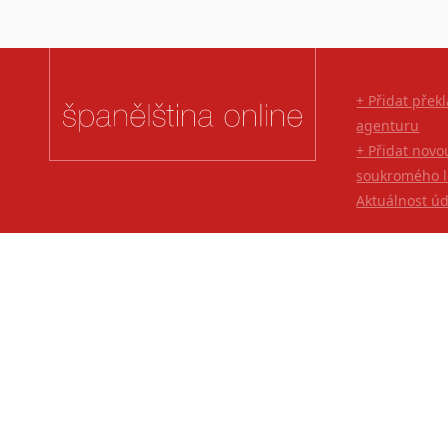
+ Přidat přek
agenturu
+ Přidat novo
soukromého l
Aktuálnost ú