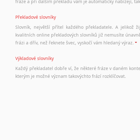
fráze a při dalším překladu vám je automaticky nabízejí, ta
Překladové slovníky
Slovník, největší přítel každého překladatele. A jelikož
kvalitních online překladových slovníků již nemusíte únavn
frázi a dřív, než řeknete švec, vyskočí vám hledaný výraz.
Výkladové slovníky
Každý
překladatel
dobře
ví,
že
některé
fráze
v
daném
kont
kterým
je
možné
význam
takovýchto
frází
rozklíčovat.
Srovnávací slovníky
Úkolem
srovnávacích
slovníků
je
vyhledat
vhodná
synony
vždy
po
ruce.
Korektory pravopisu pro překladatele
Každý dělá chyby a překlepy a kdo tvrdí, že ne, neříká p