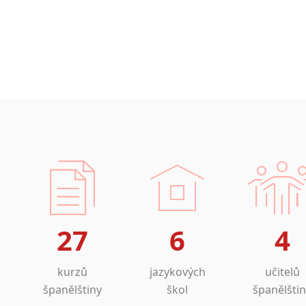
27
6
4
kurzů
jazykových
učitelů
španělštiny
škol
španělšti