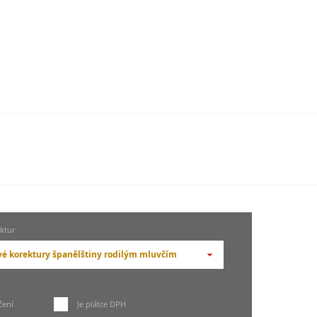
ktur
vé korektury španělštiny rodilým mluvčím
yberte druh korektur --
ové korektury španělštiny jazykovým
čení
Je plátce DPH
ktorem