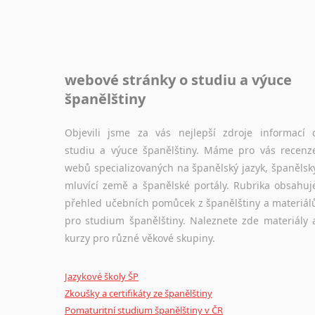
webové stránky o studiu a výuce
španělštiny
Objevili jsme za vás nejlepší zdroje informací 
studiu a výuce španělštiny. Máme pro vás recenz
webů specializovaných na španělský jazyk, španělsk
mluvící země a španělské portály. Rubrika obsahuj
přehled učebních pomůcek z španělštiny a materiál
pro studium španělštiny. Naleznete zde materiály 
kurzy pro různé věkové skupiny.
Jazykové školy ŠP
Zkoušky a certifikáty ze španělštiny
Pomaturitní studium španělštiny v ČR