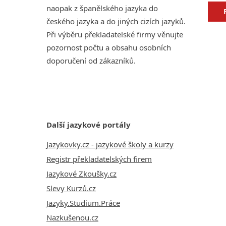
naopak z španělského jazyka do
českého jazyka a do jiných cizích jazyků.
Při výběru překladatelské firmy věnujte
pozornost počtu a obsahu osobních
doporučení od zákazníků.
Další jazykové portály
Jazykovky.cz - jazykové školy a kurzy
Registr překladatelských firem
Jazykové Zkoušky.cz
Slevy Kurzů.cz
Jazyky.Studium.Práce
Nazkušenou.cz