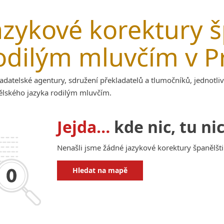
azykové korektury š
odilým mluvčím v P
adatelské agentury, sdružení překladatelů a tlumočníků, jednotliv
ělského jazyka rodilým mluvčím.
Jejda…
kde nic, tu nic
Nenašli jsme žádné jazykové korektury španělšt
Hledat na mapě