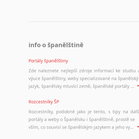
info o španělštině
Portály španělštiny
Zde naleznete nejlepší zdroje informací ke studiu 
výuce španělštiny, weby specializované na španělský
jazyk, španělsky mluvící země, španělské portály apod. Rubrika obsahuje zejména komplexní a maximálně kvalitní stránky využitelné ke studiu španělštiny.
Rozcestníky ŠP
Rozcestníky, podobné jako je tento, s tipy na dalš
portály a weby o Španělsku i španělštině, prostě se
vším, co souvisí se španělským jazykem a jeho využitím.