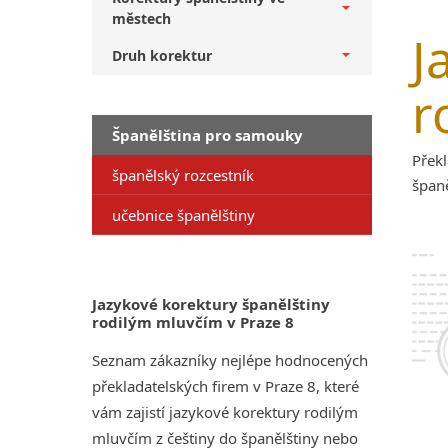
městech
J
Druh korektur
r
Španělština pro samouky
Překl
španělský rozcestník
špan
učebnice španělštiny
Jazykové korektury španělštiny
rodilým mluvčím v Praze 8
Seznam zákazníky nejlépe hodnocených
překladatelských firem v Praze 8, které
vám zajistí jazykové korektury rodilým
mluvčím z češtiny do španělštiny nebo