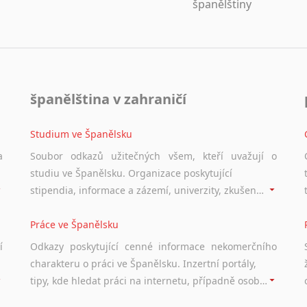
španělštiny
španělština v zahraničí
Studium ve Španělsku
a
Soubor odkazů užitečných všem, kteří uvažují o
studiu ve Španělsku. Organizace poskytující
stipendia, informace a zázemí, univerzity, zkušenosti studentů.
Práce ve Španělsku
í
Odkazy poskytující cenné informace nekomerčního
charakteru o práci ve Španělsku. Inzertní portály,
tipy, kde hledat práci na internetu, případně osobní zkušenosti a doporučení ostatních.