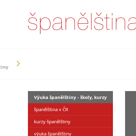
tiny
Výuka španělštiny - školy, kurzy
španělština v ČR
kurzy španělštiny
výuka španělštiny