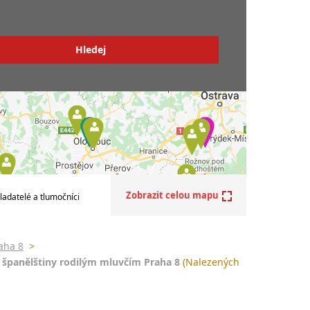
kové korektury španělštiny rodilým mluvčím
rné korektury španělštiny specialistou v
ru
Zobrazit celou mapu
ladatelé a tlumočníci
aha 8
>
 španělštiny rodilým mluvčím Praha 8
(Nalezených