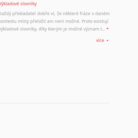
Výkladové slovníky
Každý překladatel dobře ví, že některé fráze v daném
kontextu místy přeložit ani není možné. Proto existují
výkladové slovníky, díky kterým je možné význam takovýchto frází rozklíčovat.
více
Srovnávací slovníky
Úkolem srovnávacích slovníků je vyhledat vhodná
synonyma v daném kontextu, aby měl překladatel
široké možnosti záměny slov vždy po ruce.
Korektory pravopisu pro překladatele
Každý dělá chyby a překlepy a kdo tvrdí, že ne, neříká
pravdu. Překladatelé dneška na rozdíl od svých
předchůdců mají možnost využití moderního softwaru, jenž pravopisné, gramatické nebo stylistické chyby a všudypřítomné překlepy dokáže vyhledat a automaticky opravit.
Rady a návody pro překladatele