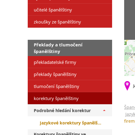
učitelé španělštiny
zkoušky ze španělštiny
Překlady a tlumočení
španělštiny
překladatelské firmy
překlady španělštiny
tlumočení španělštiny
J
korektury španělštiny
Španě
Podrobné hledání korektur
Jazy
firem
Jazykové korektury španělštiny rodilým mluvčím Praha 8
Korektury španělštiny ve