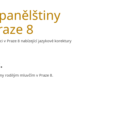
panělštiny
raze 8
ci v Praze 8 nabízející jazykové korektury
.
iny rodilým mluvčím v Praze 8.