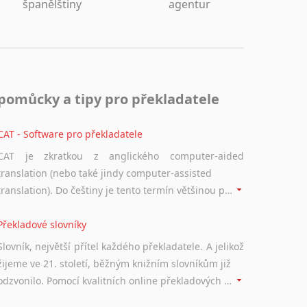
španělštiny
agentur
pomůcky a tipy pro překladatele
CAT - Software pro překladatele
CAT je zkratkou z anglického computer-aided
translation (nebo také jindy computer-assisted
translation). Do češtiny je tento termín většinou překládán jako počítačem podporovaný překlad či překlad podporovaný počítačem. Nástroje CAT ukládají překládané fráze a při dalším překladu vám je automaticky nabízejí, takže se již nemusíte zdržovat s jejich dalším překládáním.
Překladové slovníky
Slovník, největší přítel každého překladatele. A jelikož
žijeme ve 21. století, běžným knižním slovníkům již
odzvonilo. Pomocí kvalitních online překladových slovníků již nemusíte únavně listovat alfabetickým schématem uspořádání, stačí napsat vstupní frázi a dřív, než řeknete švec, vyskočí vám hledaný výraz.