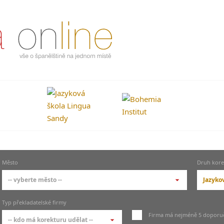
Město
Druh kore
-- vyberte město --
Jazyko
-- vyberte město --
-- v
Typ překladatelské firmy
pražské městské části
Sloh
Firma má nejméně 5 doporu
-- kdo má korekturu udělat --
kore