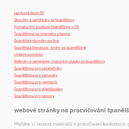
Mix
pomůcek,
jež
mají
potenciál
pomoci
překladateli
v
je
Jazykové školy ŠP
poradny
a
pravidla
pravopisu
nebo
stylistické
příručky.
Zkoušky a certifikáty ze španělštiny
Pomaturitní studium španělštiny v ČR
Španělština na internetu zdarma
Španělské slovníky on-line
Španělská literatura - knihy ve španělštině
Učební pomůcky
Referáty a seminárky, maturitní otázky ze španělštiny
Španělština pro začátečníky
Španělština pro samouky
Španělština pro nejmenší
Španělština pro předškoláky
Španělština pro seniory
webové stránky na procvičování španělš
Přečtěte si recenze materiálů k procvičování konkrétních g