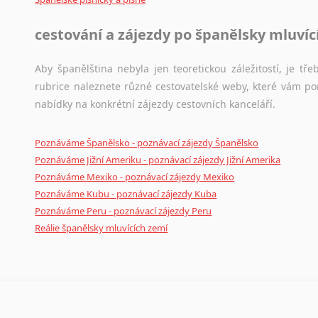
cestování a zájezdy po španělsky mluví
Aby španělština nebyla jen teoretickou záležitostí, je tře
rubrice naleznete různé cestovatelské weby, které vám po
nabídky na konkrétní zájezdy cestovních kanceláří.
Poznáváme Španělsko - poznávací zájezdy Španělsko
Poznáváme Jižní Ameriku - poznávací zájezdy Jižní Amerika
Poznáváme Mexiko - poznávací zájezdy Mexiko
Poznáváme Kubu - poznávací zájezdy Kuba
Poznáváme Peru - poznávací zájezdy Peru
Reálie španělsky mluvících zemí