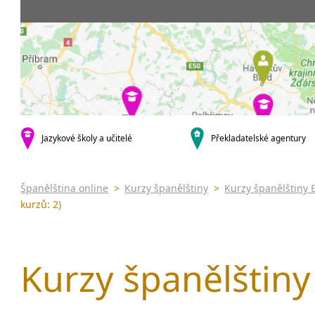
Praha 5
3-4 hodiny týdně
Dopolední
Pomatur
Praha 10
20 a více hodin týdně
Odpolední
kurzy s v
krajská města
Večerní (z
Online 
Brno
Noční (od
Letní k
Plzeň
Celodenní
Intenzi
Liberec
specifick
Olomouc
španělš
Karlovy Vary
Jazykové školy a učitelé
Překladatelské agentury
španělš
malá města podle abecedy
Konverz
Klatovy
Most
Španělština online
>
Kurzy španělštiny
>
Kurzy španělštiny 
Sedlčany
kurzů: 2)
Kurzy španělštiny