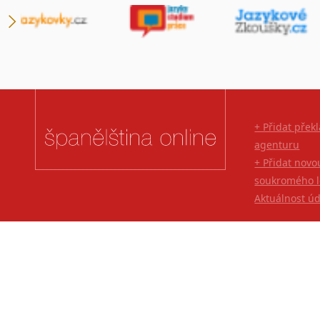
+ Přidat přek
agenturu
+ Přidat novo
soukromého l
Aktuálnost ú