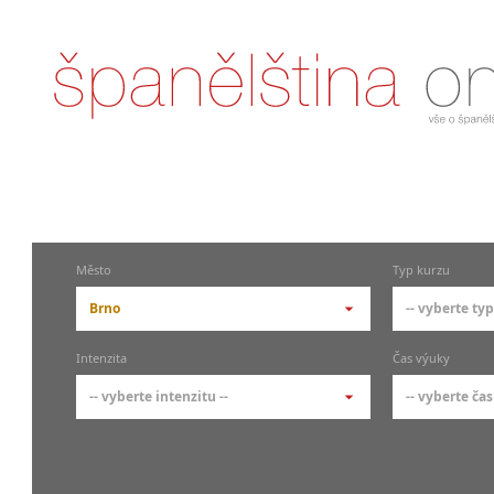
Město
Typ kurzu
Brno
-- vyberte typ
-- vyberte město --
-- vyberte 
Intenzita
Čas výuky
pražské městské části
základní 
-- vyberte intenzitu --
-- vyberte čas
Praha
Kurzy š
- skup
Praha 1
-- vyberte intenzitu --
-- vyberte
Individ
Praha 3
1-2 hodiny týdně
Ranní (zač
Firemní