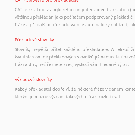
CAT je zkratkou z anglického computer-aided translation (ne
většinou překládán jako počítačem podporovaný překlad či
fráze a při dalším překladu vám je automaticky nabízejí, ta
Překladové slovníky
Slovník, největší přítel každého překladatele. A jelikož
kvalitních online překladových slovníků již nemusíte únavn
frázi a dřív, než řeknete švec, vyskočí vám hledaný výraz.
Výkladové slovníky
Každý
překladatel
dobře
ví,
že
některé
fráze
v
daném
kont
kterým
je
možné
význam
takovýchto
frází
rozklíčovat.
Srovnávací slovníky
Úkolem
srovnávacích
slovníků
je
vyhledat
vhodná
synony
vždy
po
ruce.