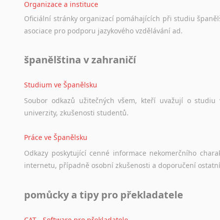
Organizace a instituce
Oficiální
stránky
organizací
pomáhajících
při
studiu
španělš
asociace
pro
podporu
jazykového
vzdělávání
ad.
španělština v zahraničí
Studium ve Španělsku
Soubor
odkazů
užitečných
všem,
kteří
uvažují
o
studiu
univerzity,
zkušenosti
studentů.
Práce ve Španělsku
Odkazy
poskytující
cenné
informace
nekomerčního
chara
internetu,
případně
osobní
zkušenosti
a
doporučení
ostatn
pomůcky a tipy pro překladatele
CAT - Software pro překladatele