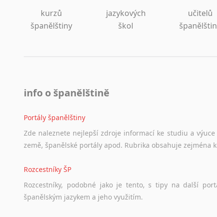
kurzů
jazykových
učitelů
španělštiny
škol
španělšti
info o španělštině
Portály španělštiny
Zde
naleznete
nejlepší
zdroje
informací
ke
studiu
a
výuce
země,
španělské
portály
apod.
Rubrika
obsahuje
zejména
Rozcestníky ŠP
Rozcestníky,
podobné
jako
je
tento,
s
tipy
na
další
port
španělským
jazykem
a
jeho
využitím.