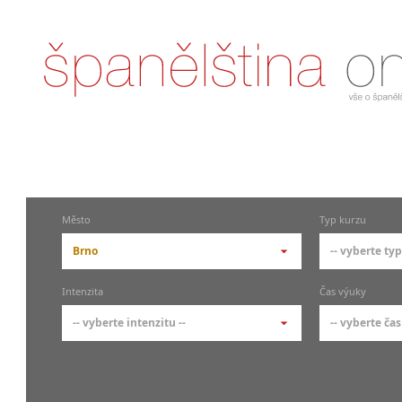
Město
Typ kurzu
Brno
-- vyberte typ
-- vyberte město --
-- vyberte 
Intenzita
Čas výuky
pražské městské části
základní 
-- vyberte intenzitu --
-- vyberte čas
Praha
Kurzy š
- skup
Praha 1
-- vyberte intenzitu --
-- vyberte
Individ
Praha 3
1-2 hodiny týdně
Ranní (zač
Firemní