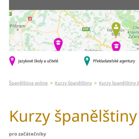
Praha 5
3-4 hodiny týdně
Dopolední
Pomatur
Praha 10
20 a více hodin týdně
Odpolední
kurzy s v
krajská města
Večerní (z
Online 
Brno
Noční (od
Letní k
Plzeň
Celodenní
Intenzi
Liberec
specifick
Olomouc
španělš
Karlovy Vary
Jazykové školy a učitelé
Překladatelské agentury
španělš
malá města podle abecedy
Konverz
Klatovy
Most
Španělština online
>
Kurzy španělštiny
>
Kurzy španělštiny 
Sedlčany
Kurzy španělštiny
pro začátečníky