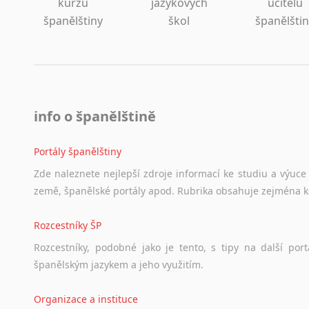
kurzů
jazykových
učitelů
španělštiny
škol
španělšti
info o španělštině
Portály španělštiny
Zde
naleznete
nejlepší
zdroje
informací
ke
studiu
a
výuce
země,
španělské
portály
apod.
Rubrika
obsahuje
zejména
Rozcestníky ŠP
Rozcestníky,
podobné
jako
je
tento,
s
tipy
na
další
port
španělským
jazykem
a
jeho
využitím.
Organizace a instituce