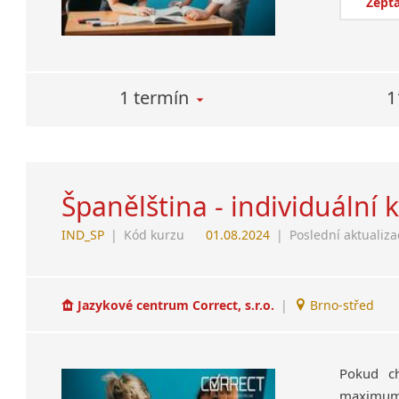
Zepta
1 termín
1
Španělština - individuální 
IND_SP
|
Kód kurzu
01.08.2024
|
Poslední aktualiza
Jazykové centrum Correct, s.r.o.
|
Brno-střed
Pokud ch
maximum a