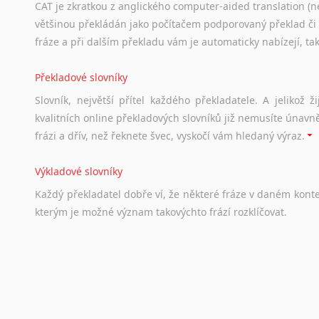
CAT je zkratkou z anglického computer-aided translation (ne
většinou překládán jako počítačem podporovaný překlad či
fráze a při dalším překladu vám je automaticky nabízejí, ta
Překladové slovníky
Slovník, největší přítel každého překladatele. A jelikož
kvalitních online překladových slovníků již nemusíte únavn
frázi a dřív, než řeknete švec, vyskočí vám hledaný výraz.
Výkladové slovníky
Každý
překladatel
dobře
ví,
že
některé
fráze
v
daném
kont
kterým
je
možné
význam
takovýchto
frází
rozklíčovat.
Srovnávací slovníky
Úkolem
srovnávacích
slovníků
je
vyhledat
vhodná
synony
vždy
po
ruce.