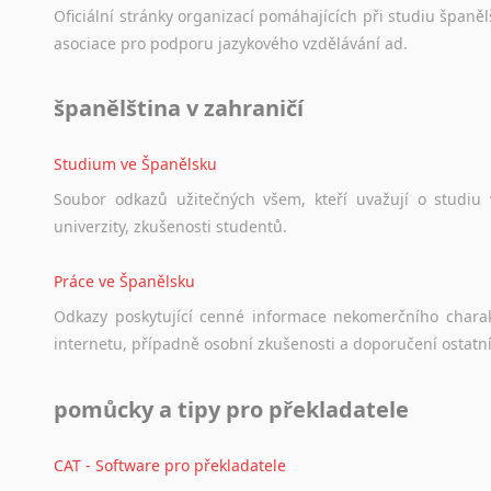
Oficiální
stránky
organizací
pomáhajících
při
studiu
španělš
asociace
pro
podporu
jazykového
vzdělávání
ad.
španělština v zahraničí
Studium ve Španělsku
Soubor
odkazů
užitečných
všem,
kteří
uvažují
o
studiu
univerzity,
zkušenosti
studentů.
Práce ve Španělsku
Odkazy
poskytující
cenné
informace
nekomerčního
chara
internetu,
případně
osobní
zkušenosti
a
doporučení
ostatn
pomůcky a tipy pro překladatele
CAT - Software pro překladatele