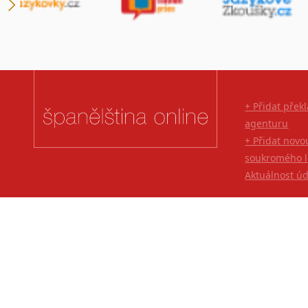
+ Přidat přek
agenturu
+ Přidat novo
soukromého l
Aktuálnost ú