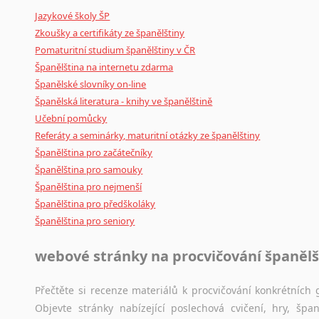
Jazykové školy ŠP
poradny
a
pravidla
pravopisu
nebo
stylistické
příručky.
Zkoušky a certifikáty ze španělštiny
Pomaturitní studium španělštiny v ČR
Španělština na internetu zdarma
Španělské slovníky on-line
Španělská literatura - knihy ve španělštině
Učební pomůcky
Referáty a seminárky, maturitní otázky ze španělštiny
Španělština pro začátečníky
Španělština pro samouky
Španělština pro nejmenší
Španělština pro předškoláky
Španělština pro seniory
webové stránky na procvičování španělš
Přečtěte si recenze materiálů k procvičování konkrétních g
Objevte stránky nabízející poslechová cvičení, hry, š