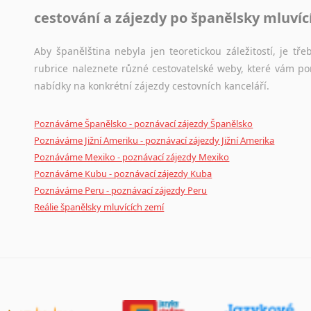
cestování a zájezdy po španělsky mluví
Aby španělština nebyla jen teoretickou záležitostí, je tře
rubrice naleznete různé cestovatelské weby, které vám po
nabídky na konkrétní zájezdy cestovních kanceláří.
Poznáváme Španělsko - poznávací zájezdy Španělsko
Poznáváme Jižní Ameriku - poznávací zájezdy Jižní Amerika
Poznáváme Mexiko - poznávací zájezdy Mexiko
Poznáváme Kubu - poznávací zájezdy Kuba
Poznáváme Peru - poznávací zájezdy Peru
Reálie španělsky mluvících zemí