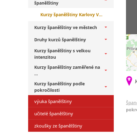
španělštiny
Kurzy španělštiny Karlovy Vary + nižší středně pokročilí
Kurzy španělštiny ve městech
Druhy kurzů španělštiny
Kurzy španělštiny s velkou
intenzitou
Kurzy španělštiny zaměřené na
...
J
Kurzy španělštiny podle
pokročilosti
výuka španělštiny
Španě
pokro
učitelé španělštiny
zkoušky ze španělštiny