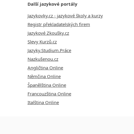
Další jazykové portály
Jazykovky.cz - jazykové školy a kurzy
Registr překladatelských firem
Jazykové Zkoušky.cz
Slevy Kurzů.cz
Jazyky.Studium.Práce
Nazkušenou.cz
Angličtina Online
Němčina Online
Španělština Online
Francouzština Online
Italština Online