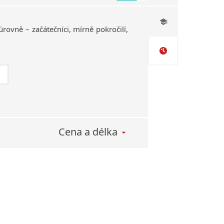
úrovně
–
začátečníci,
mírně
pokročilí,
Cena a délka