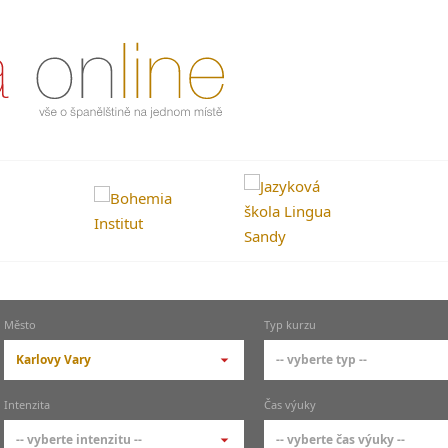
Město
Typ kurzu
Karlovy Vary
-- vyberte typ --
-- vyberte město --
-- vyberte typ --
Intenzita
Čas výuky
pražské městské části
základní členění kur
-- vyberte intenzitu --
-- vyberte čas výuky --