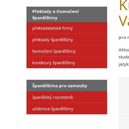
K
Překlady a tlumočení
V
španělštiny
překladatelské firmy
pro 
překlady španělštiny
Aktu
tlumočení španělštiny
stude
korektury španělštiny
jazyk
Španělština pro samouky
španělský rozcestník
učebnice španělštiny