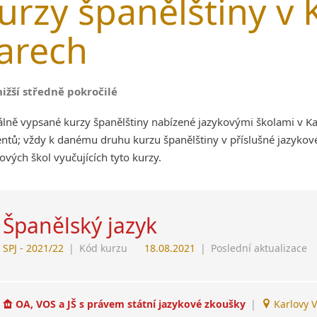
urzy španělštiny v 
arech
nižší středně pokročilé
álně vypsané kurzy španělštiny nabízené jazykovými školami v K
ntů; vždy k danému druhu kurzu španělštiny v příslušné jazykov
ových škol vyučujících tyto kurzy.
Španělský jazyk
SPJ - 2021/22
|
Kód kurzu
18.08.2021
|
Poslední aktualizace
OA, VOS a JŠ s právem státní jazykové zkoušky
|
Karlovy V