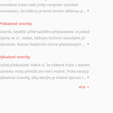
translation (nebo také jindy computer-assisted
translation). Do češtiny je tento termín většinou překládán jako počítačem podporovaný překlad či překlad podporovaný počítačem. Nástroje CAT ukládají překládané fráze a při dalším překladu vám je automaticky nabízejí, takže se již nemusíte zdržovat s jejich dalším překládáním.
Překladové slovníky
Slovník, největší přítel každého překladatele. A jelikož
žijeme ve 21. století, běžným knižním slovníkům již
odzvonilo. Pomocí kvalitních online překladových slovníků již nemusíte únavně listovat alfabetickým schématem uspořádání, stačí napsat vstupní frázi a dřív, než řeknete švec, vyskočí vám hledaný výraz.
Výkladové slovníky
Každý překladatel dobře ví, že některé fráze v daném
kontextu místy přeložit ani není možné. Proto existují
výkladové slovníky, díky kterým je možné význam takovýchto frází rozklíčovat.
více
Srovnávací slovníky
Úkolem srovnávacích slovníků je vyhledat vhodná
synonyma v daném kontextu, aby měl překladatel