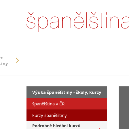
ími
tiny
Výuka španělštiny - školy, kurzy
španělština v ČR
kurzy španělštiny
Podrobné hledání kurzů