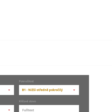
Pokročilost
B1 - Nižší-středně pokročilý
-- vyberte pokročilost --
Klíčové slovo
zů
kurz je pro studenty
pokročilosti