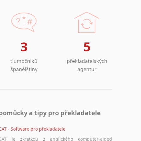
3
5
tlumočníků
překladatelských
španělštiny
agentur
pomůcky a tipy pro překladatele
CAT - Software pro překladatele
CAT je zkratkou z anglického computer-aided