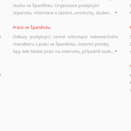
studiu ve Španělsku. Organizace poskytující
stipendia, informace a zázemí, univerzity, zkušenosti studentů.
Práce ve Španělsku
í
Odkazy poskytující cenné informace nekomerčního
charakteru o práci ve Španělsku. Inzertní portály,
tipy, kde hledat práci na internetu, případně osobní zkušenosti a doporučení ostatních.
u