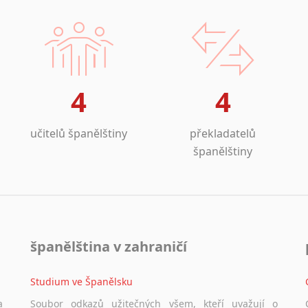
4
4
učitelů španělštiny
překladatelů
španělštiny
španělština v zahraničí
Studium ve Španělsku
a
Soubor odkazů užitečných všem, kteří uvažují o