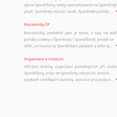
výuce španělštiny, weby specializované na španělský
jazyk, španělsky mluvící země, španělské portály apod. Rubrika obsahuje zejména komplexní a maximálně kvalitní stránky využitelné ke studiu španělštiny.
Rozcestníky ŠP
Rozcestníky, podobné jako je tento, s tipy na dalš
portály a weby o Španělsku i španělštině, prostě se
vším, co souvisí se španělským jazykem a jeho využitím.
Organizace a instituce
Oficiální stránky organizací pomáhajících při studi
španělštiny, práci ve španělsky mluvících zemích,
jazykové certifikační autority, asociace pro podporu jazykového vzdělávání ad.