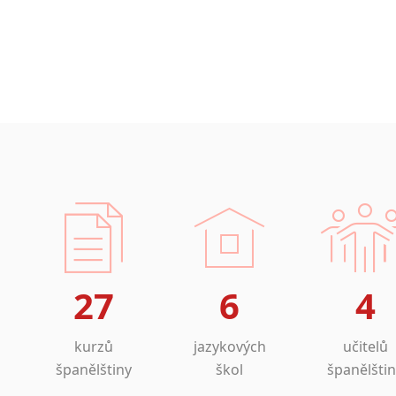
27
6
4
kurzů
jazykových
učitelů
španělštiny
škol
španělšti