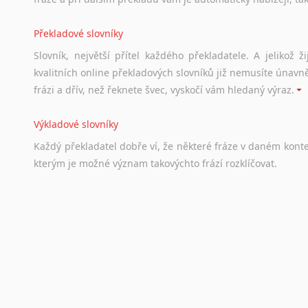
Překladové slovníky
Slovník, největší přítel každého překladatele. A jelikož
kvalitních online překladových slovníků již nemusíte únavn
frázi a dřív, než řeknete švec, vyskočí vám hledaný výraz.
Výkladové slovníky
Každý
překladatel
dobře
ví,
že
některé
fráze
v
daném
kont
kterým
je
možné
význam
takovýchto
frází
rozklíčovat.
Srovnávací slovníky
Úkolem
srovnávacích
slovníků
je
vyhledat
vhodná
synony
vždy
po
ruce.
Korektory pravopisu pro překladatele
Každý dělá chyby a překlepy a kdo tvrdí, že ne, neříká p