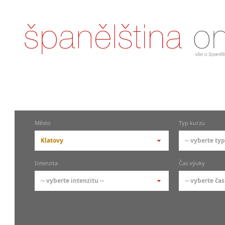
Město
Typ kurzu
Klatovy
-- vyberte typ
-- vyberte město --
-- vyberte 
Intenzita
Čas výuky
pražské městské části
základní 
-- vyberte intenzitu --
-- vyberte čas
Praha
Kurzy š
- skup
Praha 1
-- vyberte intenzitu --
-- vyberte
Individ
Praha 3
1-2 hodiny týdně
Ranní (zač
Firemní