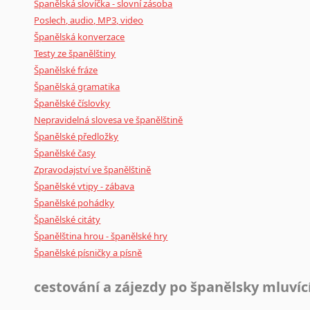
Španělská slovíčka - slovní zásoba
Poslech, audio, MP3, video
Španělská konverzace
Testy ze španělštiny
Španělské fráze
Španělská gramatika
Španělské číslovky
Nepravidelná slovesa ve španělštině
Španělské předložky
Španělské časy
Zpravodajství ve španělštině
Španělské vtipy - zábava
Španělské pohádky
Španělské citáty
Španělština hrou - španělské hry
Španělské písničky a písně
cestování a zájezdy po španělsky mluví