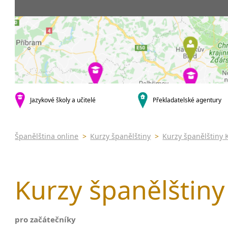
Praha 5
3-4 hodiny týdně
Dopolední
Pomatur
Praha 10
20 a více hodin týdně
Odpolední
kurzy s v
krajská města
Večerní (z
Online 
Brno
Noční (od
Letní k
Plzeň
Celodenní
Intenzi
Liberec
specifick
Olomouc
španělš
Karlovy Vary
Jazykové školy a učitelé
Překladatelské agentury
španělš
malá města podle abecedy
Konverz
Klatovy
Most
Španělština online
>
Kurzy španělštiny
>
Kurzy španělštiny 
Sedlčany
Kurzy španělštiny
pro začátečníky