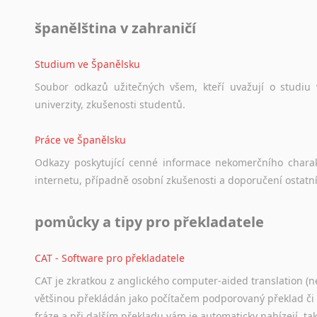
španělština v zahraničí
Studium ve Španělsku
Soubor
odkazů
užitečných
všem,
kteří
uvažují
o
studiu
univerzity,
zkušenosti
studentů.
Práce ve Španělsku
Odkazy
poskytující
cenné
informace
nekomerčního
chara
internetu,
případně
osobní
zkušenosti
a
doporučení
ostatn
pomůcky a tipy pro překladatele
CAT - Software pro překladatele
CAT je zkratkou z anglického computer-aided translation (ne
většinou překládán jako počítačem podporovaný překlad či
fráze a při dalším překladu vám je automaticky nabízejí, ta