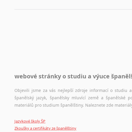
využití moderního softwaru, jenž pravopisné, gramatické n
automaticky opravit.
Rady a návody pro překladatele
Toužíte započít překladatelskou dráhu, ale nevíte, jak na 
raději kvůli osobnímu perfekcionismu, vlastnosti každému p
raději zkontrolovat? V takovém případě jste na správném mí
Jazykové korpusy
webové stránky o studiu a výuce španěl
Jazykový korpus je elektronický soubor autentických tex
korpusů, jež umožňují třeba vyhledávání slov a slovních spo
původního zdroje textu.
Objevili jsme za vás nejlepší zdroje informací o studiu
španělský jazyk, španělsky mluvící země a španělské p
Ostatní pomůcky pro překladatele
materiálů pro studium španělštiny. Naleznete zde materiál
Mix
pomůcek,
jež
mají
potenciál
pomoci
překladateli
v
je
Jazykové školy ŠP
poradny
a
pravidla
pravopisu
nebo
stylistické
příručky.
Zkoušky a certifikáty ze španělštiny