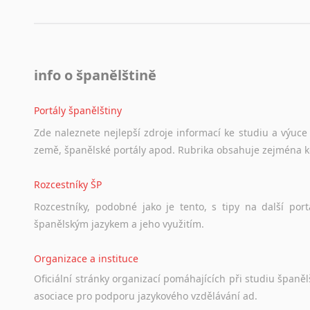
info o španělštině
Portály španělštiny
Zde
naleznete
nejlepší
zdroje
informací
ke
studiu
a
výuce
země,
španělské
portály
apod.
Rubrika
obsahuje
zejména
Rozcestníky ŠP
Rozcestníky,
podobné
jako
je
tento,
s
tipy
na
další
port
španělským
jazykem
a
jeho
využitím.
Organizace a instituce
Oficiální
stránky
organizací
pomáhajících
při
studiu
španělš
asociace
pro
podporu
jazykového
vzdělávání
ad.