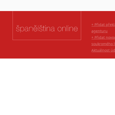
+ Přidat přek
agenturu
+ Přidat novo
soukromého l
Aktuálnost ú