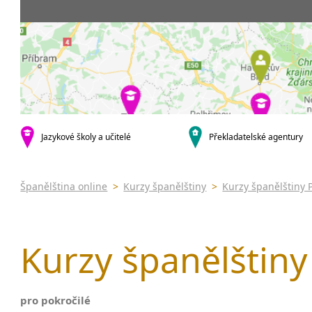
Praha 5
3-4 hodiny týdně
Dopolední
Pomatur
Praha 10
20 a více hodin týdně
Odpolední
kurzy s v
krajská města
Večerní (z
Online 
Brno
Noční (od
Letní k
Plzeň
Celodenní
Intenzi
Liberec
specifick
Olomouc
španělš
Karlovy Vary
Jazykové školy a učitelé
Překladatelské agentury
španělš
malá města podle abecedy
Konverz
Klatovy
Most
Španělština online
>
Kurzy španělštiny
>
Kurzy španělštiny 
Sedlčany
Kurzy španělštiny 
pro pokročilé