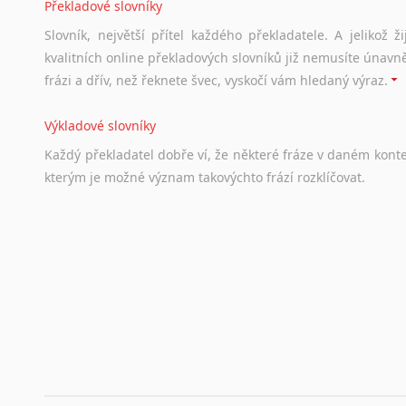
Překladové slovníky
Slovník, největší přítel každého překladatele. A jelikož
kvalitních online překladových slovníků již nemusíte únavn
frázi a dřív, než řeknete švec, vyskočí vám hledaný výraz.
Výkladové slovníky
Každý
překladatel
dobře
ví,
že
některé
fráze
v
daném
kont
kterým
je
možné
význam
takovýchto
frází
rozklíčovat.
Srovnávací slovníky
Úkolem
srovnávacích
slovníků
je
vyhledat
vhodná
synony
vždy
po
ruce.
Korektory pravopisu pro překladatele
Každý dělá chyby a překlepy a kdo tvrdí, že ne, neříká p
využití moderního softwaru, jenž pravopisné, gramatické n
automaticky opravit.