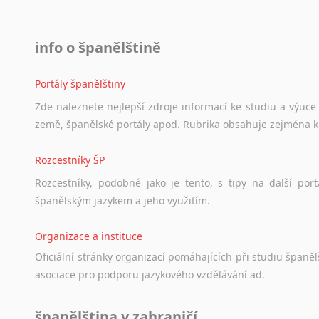
info o španělštině
Portály španělštiny
Zde
naleznete
nejlepší
zdroje
informací
ke
studiu
a
výuce
země,
španělské
portály
apod.
Rubrika
obsahuje
zejména
Rozcestníky ŠP
Rozcestníky,
podobné
jako
je
tento,
s
tipy
na
další
port
španělským
jazykem
a
jeho
využitím.
Organizace a instituce
Oficiální
stránky
organizací
pomáhajících
při
studiu
španělš
asociace
pro
podporu
jazykového
vzdělávání
ad.
španělština v zahraničí