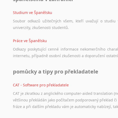
Studium ve Španělsku
Soubor
odkazů
užitečných
všem,
kteří
uvažují
o
studiu
univerzity,
zkušenosti
studentů.
Práce ve Španělsku
Odkazy
poskytující
cenné
informace
nekomerčního
chara
internetu,
případně
osobní
zkušenosti
a
doporučení
ostatn
pomůcky a tipy pro překladatele
CAT - Software pro překladatele
CAT je zkratkou z anglického computer-aided translation (ne
většinou překládán jako počítačem podporovaný překlad či
fráze a při dalším překladu vám je automaticky nabízejí, ta