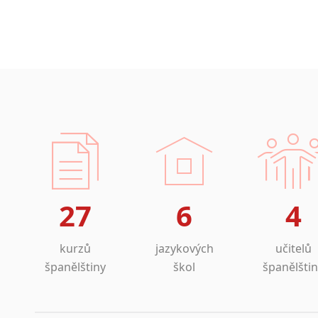
27
6
4
kurzů
jazykových
učitelů
španělštiny
škol
španělšti