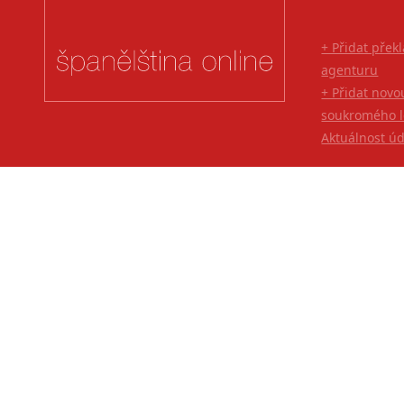
+ Přidat přek
agenturu
+ Přidat novo
soukromého l
Aktuálnost ú