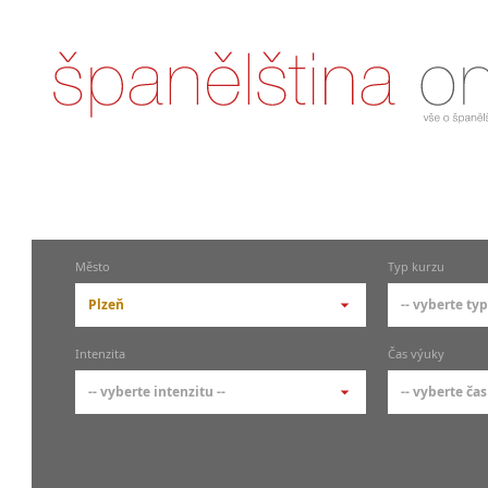
Město
Typ kurzu
Plzeň
-- vyberte typ
-- vyberte město --
-- vyberte 
Intenzita
Čas výuky
pražské městské části
základní 
-- vyberte intenzitu --
-- vyberte čas
Praha
Kurzy š
- skup
Praha 1
-- vyberte intenzitu --
-- vyberte
Individ
Praha 3
1-2 hodiny týdně
Ranní (zač
Firemní