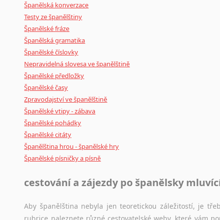
Španělská konverzace
Testy ze španělštiny
Španělské fráze
Španělská gramatika
Španělské číslovky
Nepravidelná slovesa ve španělštině
Španělské předložky
Španělské časy
Zpravodajství ve španělštině
Španělské vtipy - zábava
Španělské pohádky
Španělské citáty
Španělština hrou - španělské hry
Španělské písničky a písně
cestování a zájezdy po španělsky mluví
Aby španělština nebyla jen teoretickou záležitostí, je tře
rubrice naleznete různé cestovatelské weby, které vám po