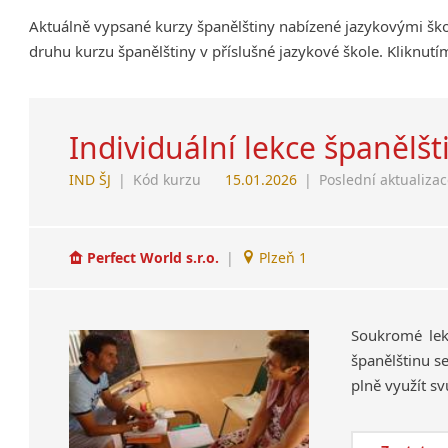
Aktuálně vypsané kurzy španělštiny nabízené jazykovými ško
druhu kurzu španělštiny v příslušné jazykové škole. Kliknut
Individuální lekce španělšt
IND ŠJ
|
Kód kurzu
15.01.2026
|
Poslední aktualiza
Perfect World s.r.o.
|
Plzeň 1
Soukromé lekc
španělštinu s
plně využít sv