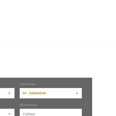
Pokročilost
A1 - Začátečník
-- vyberte pokročilost --
Klíčové slovo
zů
kurz je pro studenty
pokročilosti