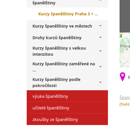
španělštiny
Kurzy španělštiny Praha 3 + začátečníci
Kurzy španělštiny ve městech
Druhy kurzů španělštiny
Kurzy španělštiny s velkou
intenzitou
Kurzy španělštiny zaměřené na
...
J
Kurzy španělštiny podle
pokročilosti
výuka španělštiny
Španě
(Nale
učitelé španělštiny
zkoušky ze španělštiny