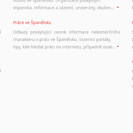
studiu ve Španělsku. Organizace poskytující
stipendia, informace a zázemí, univerzity, zkušenosti studentů.
Práce ve Španělsku
í
Odkazy poskytující cenné informace nekomerčního
charakteru o práci ve Španělsku. Inzertní portály,
tipy, kde hledat práci na internetu, případně osobní zkušenosti a doporučení ostatních.
u