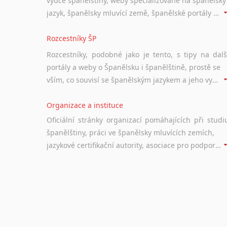
výuce španělštiny, weby specializované na španělský
jazyk, španělsky mluvící země, španělské portály apod. Rubrika obsahuje zejména komplexní a maximálně kvalitní stránky využitelné ke studiu španělštiny.
Rozcestníky ŠP
Rozcestníky, podobné jako je tento, s tipy na dalš
portály a weby o Španělsku i španělštině, prostě se
vším, co souvisí se španělským jazykem a jeho využitím.
Organizace a instituce
Oficiální stránky organizací pomáhajících při studi
španělštiny, práci ve španělsky mluvících zemích,
jazykové certifikační autority, asociace pro podporu jazykového vzdělávání ad.