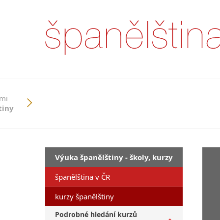
ími
tiny
Výuka španělštiny - školy, kurzy
španělština v ČR
kurzy španělštiny
Podrobné hledání kurzů