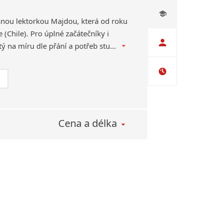
asnou lektorkou Majdou, která od roku
e (Chile). Pro úplné začátečníky i
pokročilejší studenty, šitý na míru dle přání a potřeb studenta. Vhodný i pro dvojice. S on-line výukou máme zkušenosti od roku 2014
Cena a délka