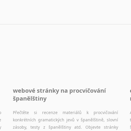
webové stránky na procvičování
španělštiny
o
Přečtěte si recenze materiálů k procvičování
e
konkrétních gramatických jevů v španělštině, slovní
y
zásoby, testy z španělštiny atd. Objevte stránky