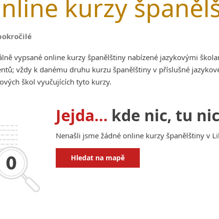
nline kurzy španělšt
pokročilé
lně vypsané online kurzy španělštiny nabízené jazykovými škola
ntů; vždy k danému druhu kurzu španělštiny v příslušné jazykov
ových škol vyučujících tyto kurzy.
Jejda…
kde nic, tu nic
Nenašli jsme žádné online kurzy španělštiny v Li
Hledat na mapě