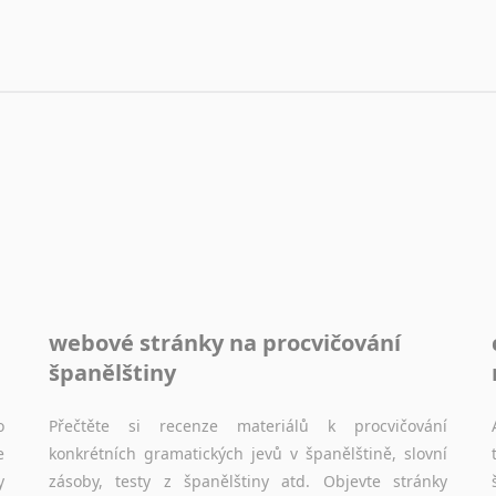
webové stránky na procvičování
španělštiny
o
Přečtěte si recenze materiálů k procvičování
e
konkrétních gramatických jevů v španělštině, slovní
y
zásoby, testy z španělštiny atd. Objevte stránky