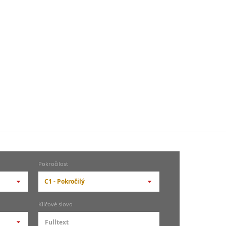
Pokročilost
C1 - Pokročilý
-- vyberte pokročilost --
Klíčové slovo
zů
kurz je pro studenty
pokročilosti