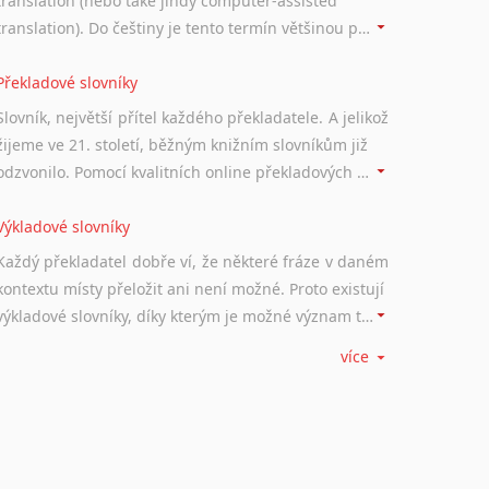
translation (nebo také jindy computer-assisted
translation). Do češtiny je tento termín většinou překládán jako počítačem podporovaný překlad či překlad podporovaný počítačem. Nástroje CAT ukládají překládané fráze a při dalším překladu vám je automaticky nabízejí, takže se již nemusíte zdržovat s jejich dalším překládáním.
Překladové slovníky
Slovník, největší přítel každého překladatele. A jelikož
žijeme ve 21. století, běžným knižním slovníkům již
odzvonilo. Pomocí kvalitních online překladových slovníků již nemusíte únavně listovat alfabetickým schématem uspořádání, stačí napsat vstupní frázi a dřív, než řeknete švec, vyskočí vám hledaný výraz.
Výkladové slovníky
Každý překladatel dobře ví, že některé fráze v daném
kontextu místy přeložit ani není možné. Proto existují
výkladové slovníky, díky kterým je možné význam takovýchto frází rozklíčovat.
více
Srovnávací slovníky
Úkolem srovnávacích slovníků je vyhledat vhodná
synonyma v daném kontextu, aby měl překladatel
široké možnosti záměny slov vždy po ruce.