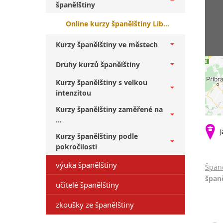
španělštiny
Online kurzy španělštiny Liberec + pokročilí
Kurzy španělštiny ve městech
Druhy kurzů španělštiny
Kurzy španělštiny s velkou
intenzitou
Kurzy španělštiny zaměřené na
...
J
Kurzy španělštiny podle
pokročilosti
výuka španělštiny
Španě
španě
učitelé španělštiny
zkoušky ze španělštiny