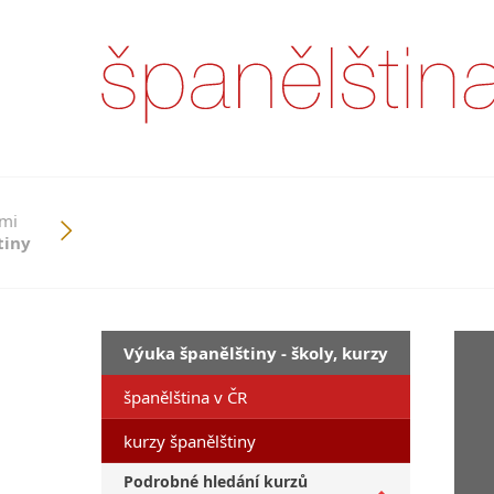
ími
tiny
Výuka španělštiny - školy, kurzy
španělština v ČR
kurzy španělštiny
Podrobné hledání kurzů