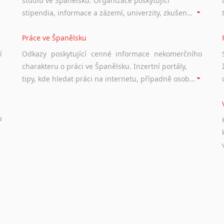
studiu ve Španělsku. Organizace poskytující
stipendia, informace a zázemí, univerzity, zkušenosti studentů.
Práce ve Španělsku
í
Odkazy poskytující cenné informace nekomerčního
charakteru o práci ve Španělsku. Inzertní portály,
tipy, kde hledat práci na internetu, případně osobní zkušenosti a doporučení ostatních.
u