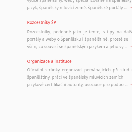
výuce španělštiny, weby specializované na španělský
jazyk, španělsky mluvící země, španělské portály apod. Rubrika obsahuje zejména komplexní a maximálně kvalitní stránky využitelné ke studiu španělštiny.
Rozcestníky ŠP
Rozcestníky, podobné jako je tento, s tipy na dalš
portály a weby o Španělsku i španělštině, prostě se
vším, co souvisí se španělským jazykem a jeho využitím.
Organizace a instituce
Oficiální stránky organizací pomáhajících při studi
španělštiny, práci ve španělsky mluvících zemích,
jazykové certifikační autority, asociace pro podporu jazykového vzdělávání ad.