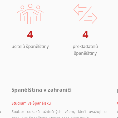
4
4
učitelů španělštiny
překladatelů
španělštiny
španělština v zahraničí
Studium ve Španělsku
a
Soubor odkazů užitečných všem, kteří uvažují o