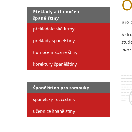
O
Překlady a tlumočení
španělštiny
pro 
překladatelské firmy
Aktuá
překlady španělštiny
stude
jazyk
tlumočení španělštiny
korektury španělštiny
Španělština pro samouky
španělský rozcestník
učebnice španělštiny