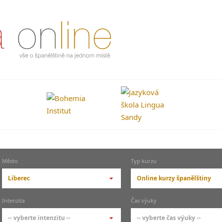
Město
Typ kurzu
Liberec
Online kurzy španělštiny
-- vyberte město --
-- vyberte typ --
Intenzita
Čas výuky
pražské městské části
základní členění kur
-- vyberte intenzitu --
-- vyberte čas výuky --