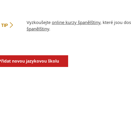
Vyzkoušejte
online kurzy španělštiny
, které jsou d
TIP
španělštiny
.
Přidat novou jazykovou školu