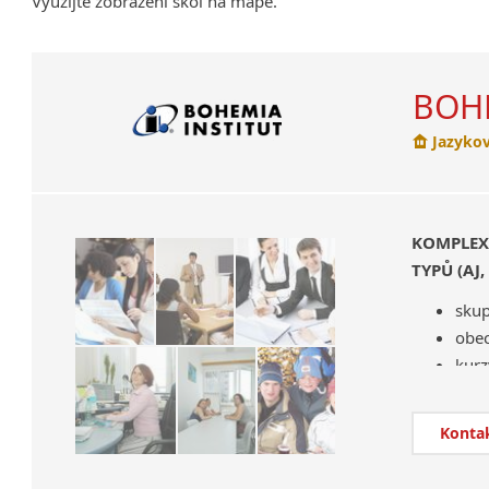
Využijte zobrazení škol na mapě.
BOHE
Jazykov
KOMPLEX
TYPŮ (AJ,
skup
obec
kurz
reka
pom
Konta
kurz
příp