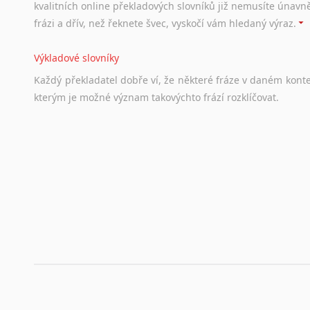
kvalitních online překladových slovníků již nemusíte únavn
frázi a dřív, než řeknete švec, vyskočí vám hledaný výraz.
Výkladové slovníky
Každý
překladatel
dobře
ví,
že
některé
fráze
v
daném
kont
kterým
je
možné
význam
takovýchto
frází
rozklíčovat.
Srovnávací slovníky
Úkolem
srovnávacích
slovníků
je
vyhledat
vhodná
synony
vždy
po
ruce.
Korektory pravopisu pro překladatele
Každý dělá chyby a překlepy a kdo tvrdí, že ne, neříká p
využití moderního softwaru, jenž pravopisné, gramatické n
automaticky opravit.
Rady a návody pro překladatele