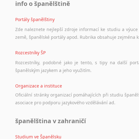
info o španělštině
Portály španělštiny
Zde
naleznete
nejlepší
zdroje
informací
ke
studiu
a
výuce
země,
španělské
portály
apod.
Rubrika
obsahuje
zejména
Rozcestníky ŠP
Rozcestníky,
podobné
jako
je
tento,
s
tipy
na
další
port
španělským
jazykem
a
jeho
využitím.
Organizace a instituce
Oficiální
stránky
organizací
pomáhajících
při
studiu
španělš
asociace
pro
podporu
jazykového
vzdělávání
ad.
španělština v zahraničí
Studium ve Španělsku