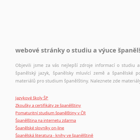
Toužíte započít překladatelskou dráhu, ale nevíte, jak na 
raději kvůli osobnímu perfekcionismu, vlastnosti každému p
raději zkontrolovat? V takovém případě jste na správném mí
Jazykové korpusy
webové stránky o studiu a výuce španěl
Jazykový korpus je elektronický soubor autentických tex
korpusů, jež umožňují třeba vyhledávání slov a slovních spo
původního zdroje textu.
Objevili jsme za vás nejlepší zdroje informací o studiu
španělský jazyk, španělsky mluvící země a španělské p
Ostatní pomůcky pro překladatele
materiálů pro studium španělštiny. Naleznete zde materiál
Mix
pomůcek,
jež
mají
potenciál
pomoci
překladateli
v
je
Jazykové školy ŠP
poradny
a
pravidla
pravopisu
nebo
stylistické
příručky.
Zkoušky a certifikáty ze španělštiny
Pomaturitní studium španělštiny v ČR
Španělština na internetu zdarma
Španělské slovníky on-line
Španělská literatura - knihy ve španělštině