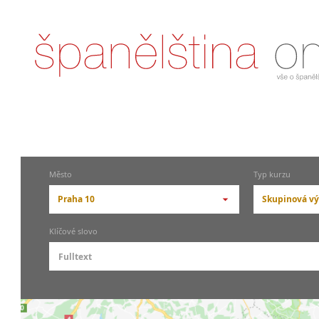
Město
Typ kurzu
Praha 10
Skupinová vý
-- vyberte město --
-- vyberte
Klíčové slovo
pražské městské části
základní
Praha
Skupin
Praha 1
Individ
Praha 3
Firemní