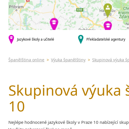
Praha 5
Online 
Praha 10
Výuka š
Výuka š
krajská města
Brno
JŠ nabíze
Plzeň
Pomatu
španělš
Liberec
Jazykové školy a učitelé
Překladatelské agentury
Víkend
Olomouc
Intenzi
Karlovy Vary
Španělština online
>
Výuka španělštiny
>
Skupinová výuka š
malá města podle abecedy
Klatovy
Most
Skupinová výuka š
Sedlčany
10
Nejlépe hodnocené jazykové školy v Praze 10 nabízející skup