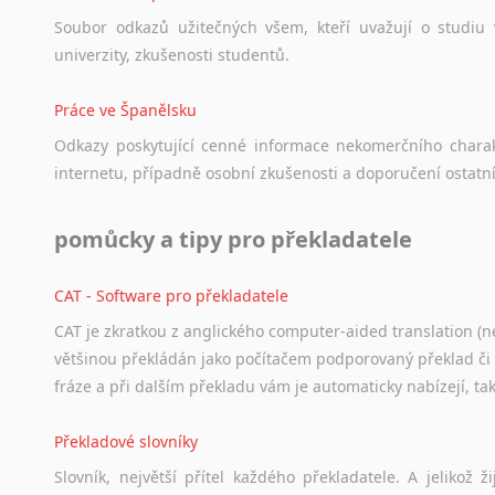
Soubor
odkazů
užitečných
všem,
kteří
uvažují
o
studiu
univerzity,
zkušenosti
studentů.
Práce ve Španělsku
Odkazy
poskytující
cenné
informace
nekomerčního
chara
internetu,
případně
osobní
zkušenosti
a
doporučení
ostatn
pomůcky a tipy pro překladatele
CAT - Software pro překladatele
CAT je zkratkou z anglického computer-aided translation (ne
většinou překládán jako počítačem podporovaný překlad či
fráze a při dalším překladu vám je automaticky nabízejí, ta
Překladové slovníky
Slovník, největší přítel každého překladatele. A jelikož