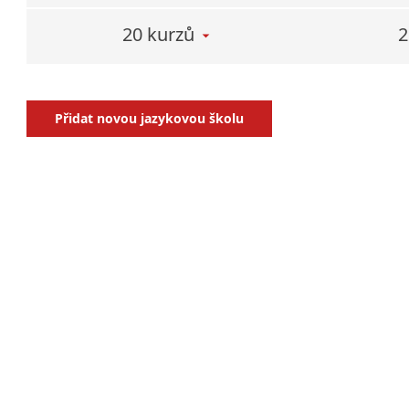
děts
20 kurzů
2
Jazykové
pro
Přidat novou jazykovou školu
mana
Akredito