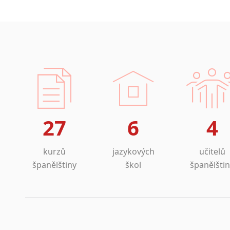
27
6
4
kurzů
jazykových
učitelů
španělštiny
škol
španělšti