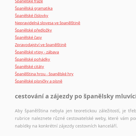
Španělské fráze
Španělská gramatika
Španělské číslovky
Nepravidelná slovesa ve španělštině
Španělské předložky
Španělské časy
Zpravodajství ve španělštině
Španělské vtipy - zábava
Španělské pohádky
Španělské citáty
Španělština hrou - španělské hry
Španělské písničky a písně
cestování a zájezdy po španělsky mluví
Aby španělština nebyla jen teoretickou záležitostí, je tře
rubrice naleznete různé cestovatelské weby, které vám po
nabídky na konkrétní zájezdy cestovních kanceláří.