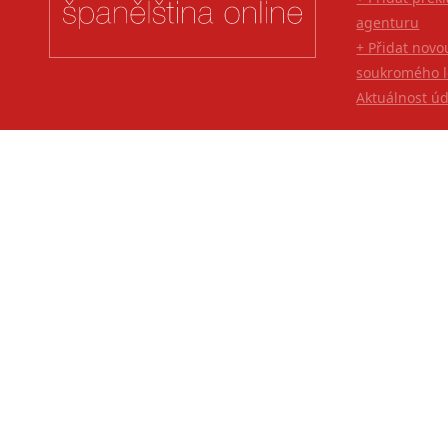
agenturu
+ Přidat novo
soukromého l
Aktuálnost ú