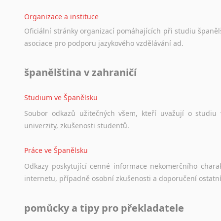
Organizace a instituce
Oficiální
stránky
organizací
pomáhajících
při
studiu
španělš
asociace
pro
podporu
jazykového
vzdělávání
ad.
španělština v zahraničí
Studium ve Španělsku
Soubor
odkazů
užitečných
všem,
kteří
uvažují
o
studiu
univerzity,
zkušenosti
studentů.
Práce ve Španělsku
Odkazy
poskytující
cenné
informace
nekomerčního
chara
internetu,
případně
osobní
zkušenosti
a
doporučení
ostatn
pomůcky a tipy pro překladatele