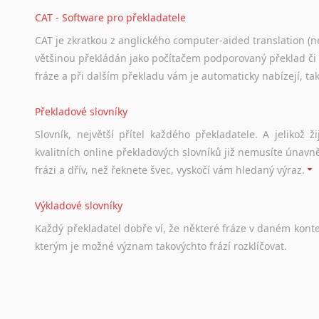
CAT - Software pro překladatele
CAT je zkratkou z anglického computer-aided translation (ne
většinou překládán jako počítačem podporovaný překlad či
fráze a při dalším překladu vám je automaticky nabízejí, ta
Překladové slovníky
Slovník, největší přítel každého překladatele. A jelikož
kvalitních online překladových slovníků již nemusíte únavn
frázi a dřív, než řeknete švec, vyskočí vám hledaný výraz.
Výkladové slovníky
Každý
překladatel
dobře
ví,
že
některé
fráze
v
daném
kont
kterým
je
možné
význam
takovýchto
frází
rozklíčovat.
Srovnávací slovníky
Úkolem
srovnávacích
slovníků
je
vyhledat
vhodná
synony