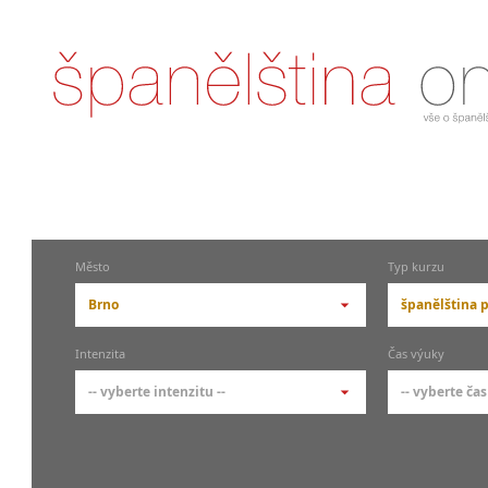
Město
Typ kurzu
Brno
španělština p
-- vyberte město --
-- vyberte 
Intenzita
Čas výuky
pražské městské části
základní 
-- vyberte intenzitu --
-- vyberte čas
Praha
Kurzy š
- skup
Praha 1
-- vyberte intenzitu --
-- vyberte
Individ
Praha 3
1-2 hodiny týdně
Ranní (zač
Firemní