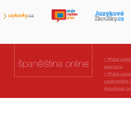
+ Přidat přek
agenturu
+ Přidat novo
soukromého l
Aktuálnost ú