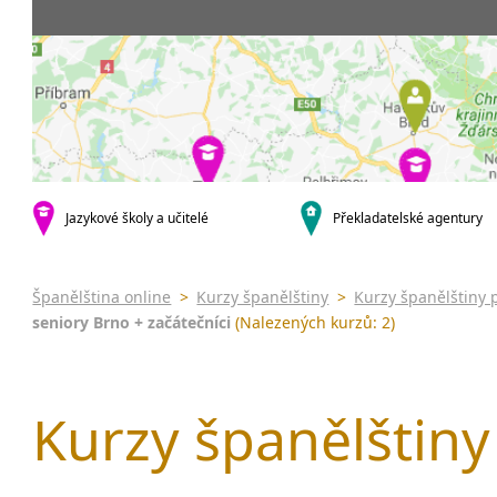
Praha 5
3-4 hodiny týdně
Dopolední
Pomatur
Praha 10
20 a více hodin týdně
Odpolední
kurzy s v
krajská města
Večerní (z
Online 
Brno
Noční (od
Letní k
Plzeň
Celodenní
Intenzi
Liberec
specifick
Olomouc
španělš
Karlovy Vary
Jazykové školy a učitelé
Překladatelské agentury
španělš
malá města podle abecedy
Konverz
Klatovy
Most
Španělština online
>
Kurzy španělštiny
>
Kurzy španělštiny 
Sedlčany
seniory Brno + začátečníci
(Nalezených kurzů: 2)
Kurzy španělštiny