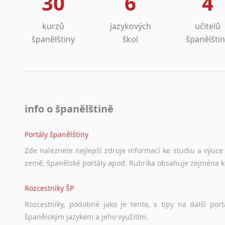
30
6
4
kurzů
jazykových
učitelů
španělštiny
škol
španělšti
info o španělštině
Portály španělštiny
Zde
naleznete
nejlepší
zdroje
informací
ke
studiu
a
výuce
země,
španělské
portály
apod.
Rubrika
obsahuje
zejména
Rozcestníky ŠP
Rozcestníky,
podobné
jako
je
tento,
s
tipy
na
další
port
španělským
jazykem
a
jeho
využitím.