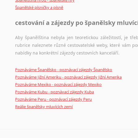
Španělština hrou - španělské hry
Španělské písničky a písně
cestování a zájezdy po španělsky mluví
Aby španělština nebyla jen teoretickou záležitostí, je tře
rubrice naleznete různé cestovatelské weby, které vám po
nabídky na konkrétní zájezdy cestovních kanceláří.
Poznáváme Španělsko - poznávací zájezdy Španělsko
Poznáváme Jižní Ameriku - poznávací zájezdy Jižní Amerika
Poznáváme Mexiko - poznávací zájezdy Mexiko
Poznáváme Kubu - poznávací zájezdy Kuba
Poznáváme Peru - poznávací zájezdy Peru
Reálie španělsky mluvících zemí