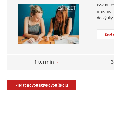
Pokud ch
maximum a
Zepta
1 termín
3
Přidat novou jazykovou školu