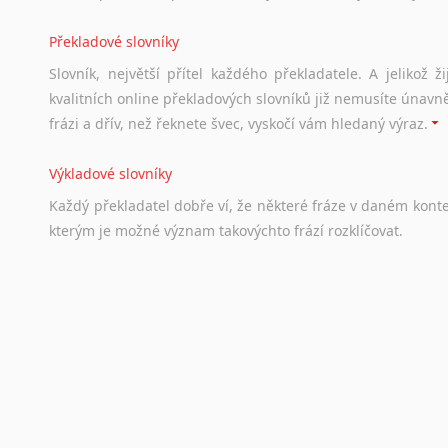
Překladové slovníky
Slovník, největší přítel každého překladatele. A jelikož
kvalitních online překladových slovníků již nemusíte únavn
frázi a dřív, než řeknete švec, vyskočí vám hledaný výraz.
Výkladové slovníky
Každý
překladatel
dobře
ví,
že
některé
fráze
v
daném
kont
kterým
je
možné
význam
takovýchto
frází
rozklíčovat.
Srovnávací slovníky
Úkolem
srovnávacích
slovníků
je
vyhledat
vhodná
synony
vždy
po
ruce.
Korektory pravopisu pro překladatele
Každý dělá chyby a překlepy a kdo tvrdí, že ne, neříká p