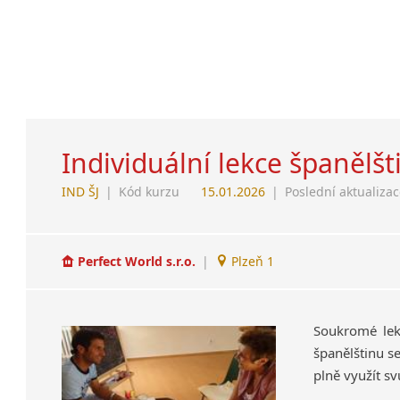
Individuální lekce španělšt
IND ŠJ
|
Kód kurzu
15.01.2026
|
Poslední aktualiza
Perfect World s.r.o.
|
Plzeň 1
Soukromé lekc
španělštinu s
plně využít sv