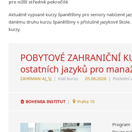
pro nižší středně pokročilé
Aktuálně vypsané kurzy španělštiny pro seniory nabízené ja
danému druhu kurzu španělštiny v příslušné jazykové škole.
kurzy.
POBYTOVÉ ZAHRANIČNÍ KURZ
ostatních jazyků pro manaž
ZAHRMAN-AJ_SJ
|
Kód kurzu
05.06.2026
|
Poslední 
BOHEMIA INSTITUT
|
Praha 10
Program 
Pouze ově