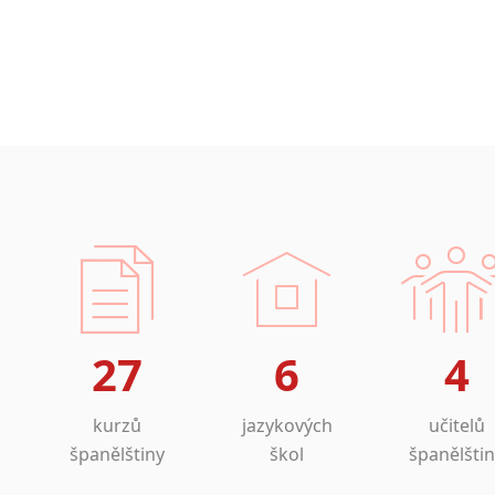
27
6
4
kurzů
jazykových
učitelů
španělštiny
škol
španělšti