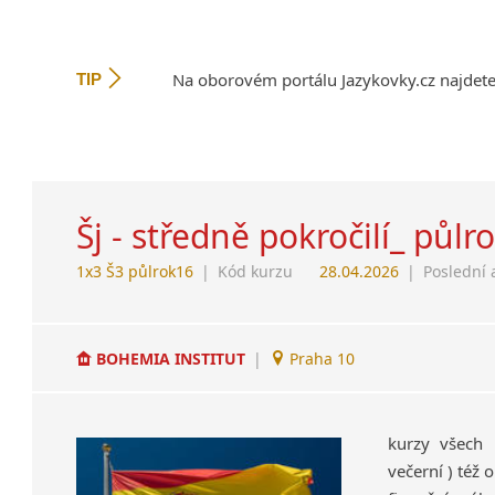
Na oborovém portálu Jazykovky.cz najdet
TIP
Šj - středně pokročilí_ půlr
1x3 Š3 půlrok16
|
Kód kurzu
28.04.2026
|
Poslední 
BOHEMIA INSTITUT
|
Praha 10
kurzy všech 
večerní ) též