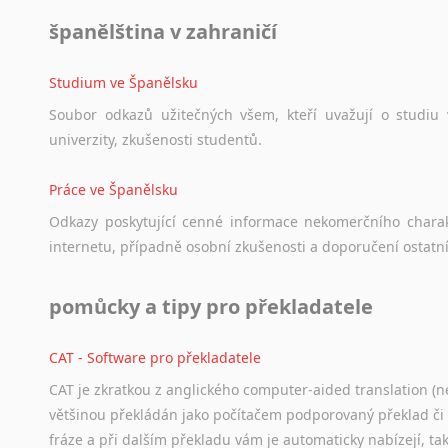
španělština v zahraničí
Studium ve Španělsku
Soubor
odkazů
užitečných
všem,
kteří
uvažují
o
studiu
univerzity,
zkušenosti
studentů.
Práce ve Španělsku
Odkazy
poskytující
cenné
informace
nekomerčního
chara
internetu,
případně
osobní
zkušenosti
a
doporučení
ostatn
pomůcky a tipy pro překladatele
CAT - Software pro překladatele
CAT je zkratkou z anglického computer-aided translation (ne
většinou překládán jako počítačem podporovaný překlad či
fráze a při dalším překladu vám je automaticky nabízejí, ta