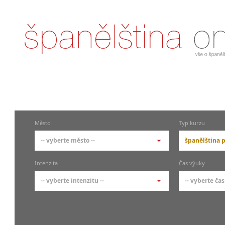
Město
Typ kurzu
-- vyberte město --
španělština p
-- vyberte město --
-- vyberte 
Intenzita
Čas výuky
pražské městské části
základní 
-- vyberte intenzitu --
-- vyberte čas
Praha
Kurzy š
- skup
Praha 1
-- vyberte intenzitu --
-- vyberte
Individ
Praha 3
1-2 hodiny týdně
Ranní (zač
Firemní