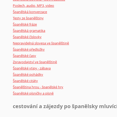
Poslech, audio, MP3, video
Španělská konverzace
Testy ze španělštiny
Španělské fráze
Španělská gramatika
Španělské číslovky
Nepravidelná slovesa ve španělštině
Španělské předložky
Španělské časy
Zpravodajství ve španělštině
Španělské vtipy - zábava
Španělské pohádky
Španělské citáty
Španělština hrou - španělské hry
Španělské písničky a písně
cestování a zájezdy po španělsky mluví