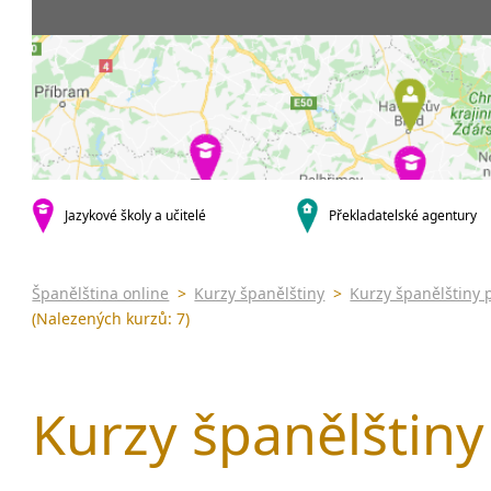
Praha 5
3-4 hodiny týdně
Dopolední
Pomatur
Praha 10
20 a více hodin týdně
Odpolední
kurzy s v
krajská města
Večerní (z
Online 
Brno
Noční (od
Letní k
Plzeň
Celodenní
Intenzi
Liberec
specifick
Olomouc
španělš
Karlovy Vary
Jazykové školy a učitelé
Překladatelské agentury
španělš
malá města podle abecedy
Konverz
Klatovy
Most
Španělština online
>
Kurzy španělštiny
>
Kurzy španělštiny 
Sedlčany
(Nalezených kurzů: 7)
Kurzy španělštiny