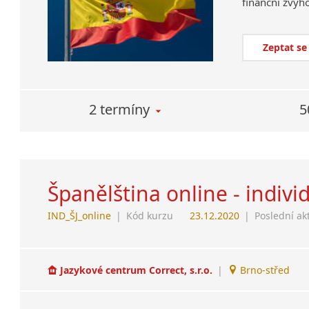
Zeptat se
2 termíny
5
Španělština online - indivi
IND_ŠJ_online
|
Kód kurzu
23.12.2020
|
Poslední ak
Jazykové centrum Correct, s.r.o.
|
Brno-střed