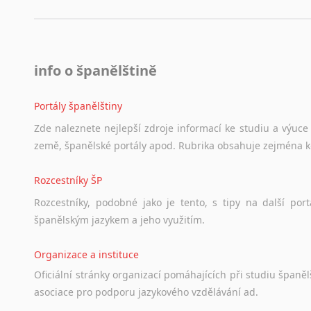
info o španělštině
Portály španělštiny
Zde
naleznete
nejlepší
zdroje
informací
ke
studiu
a
výuce
země,
španělské
portály
apod.
Rubrika
obsahuje
zejména
Rozcestníky ŠP
Rozcestníky,
podobné
jako
je
tento,
s
tipy
na
další
port
španělským
jazykem
a
jeho
využitím.
Organizace a instituce
Oficiální
stránky
organizací
pomáhajících
při
studiu
španělš
asociace
pro
podporu
jazykového
vzdělávání
ad.