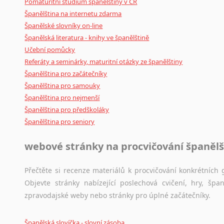
Pomaturitní studium španělštiny v ČR
Španělština na internetu zdarma
Španělské slovníky on-line
Španělská literatura - knihy ve španělštině
Učební pomůcky
Referáty a seminárky, maturitní otázky ze španělštiny
Španělština pro začátečníky
Španělština pro samouky
Španělština pro nejmenší
Španělština pro předškoláky
Španělština pro seniory
webové stránky na procvičování španělš
Přečtěte si recenze materiálů k procvičování konkrétních g
Objevte stránky nabízející poslechová cvičení, hry, š
zpravodajské weby nebo stránky pro úplné začátečníky.
Španělská slovíčka - slovní zásoba