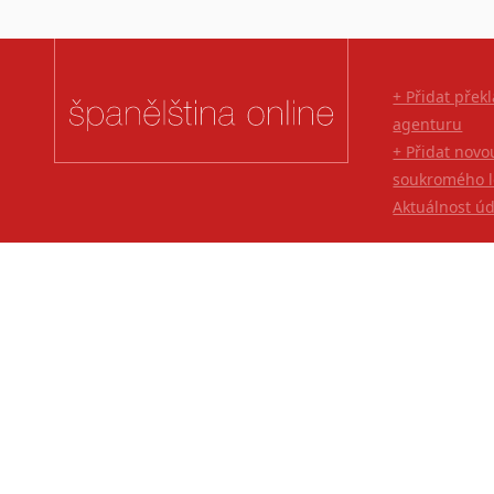
+ Přidat přek
agenturu
+ Přidat novo
soukromého l
Aktuálnost ú