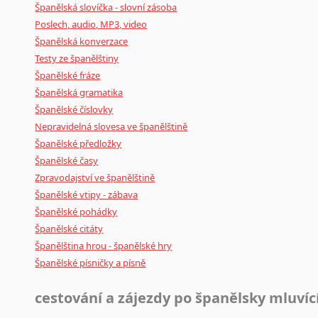
Španělská slovíčka - slovní zásoba
Poslech, audio, MP3, video
Španělská konverzace
Testy ze španělštiny
Španělské fráze
Španělská gramatika
Španělské číslovky
Nepravidelná slovesa ve španělštině
Španělské předložky
Španělské časy
Zpravodajství ve španělštině
Španělské vtipy - zábava
Španělské pohádky
Španělské citáty
Španělština hrou - španělské hry
Španělské písničky a písně
cestování a zájezdy po španělsky mluví