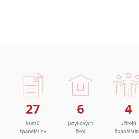
27
6
4
kurzů
jazykových
učitelů
španělštiny
škol
španělšti