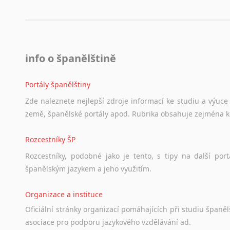
info o španělštině
Portály španělštiny
Zde
naleznete
nejlepší
zdroje
informací
ke
studiu
a
výuce
země,
španělské
portály
apod.
Rubrika
obsahuje
zejména
Rozcestníky ŠP
Rozcestníky,
podobné
jako
je
tento,
s
tipy
na
další
port
španělským
jazykem
a
jeho
využitím.
Organizace a instituce
Oficiální
stránky
organizací
pomáhajících
při
studiu
španělš
asociace
pro
podporu
jazykového
vzdělávání
ad.