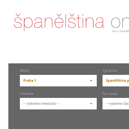
Město
Typ kurzu
Praha 1
španělština p
-- vyberte město --
-- vyberte 
Intenzita
Čas výuky
pražské městské části
základní 
-- vyberte intenzitu --
-- vyberte čas
Praha
Kurzy š
- skup
Praha 1
-- vyberte intenzitu --
-- vyberte
Individ
Praha 3
1-2 hodiny týdně
Ranní (zač
Firemní