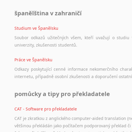
španělština v zahraničí
Studium ve Španělsku
Soubor
odkazů
užitečných
všem,
kteří
uvažují
o
studiu
univerzity,
zkušenosti
studentů.
Práce ve Španělsku
Odkazy
poskytující
cenné
informace
nekomerčního
chara
internetu,
případně
osobní
zkušenosti
a
doporučení
ostatn
pomůcky a tipy pro překladatele
CAT - Software pro překladatele
CAT je zkratkou z anglického computer-aided translation (ne
většinou překládán jako počítačem podporovaný překlad či