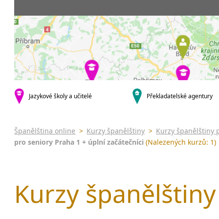
Praha 5
3-4 hodiny týdně
Dopolední
Pomatur
Praha 10
20 a více hodin týdně
Odpolední
kurzy s v
krajská města
Večerní (z
Online 
Brno
Noční (od
Letní k
Plzeň
Celodenní
Intenzi
Liberec
specifick
Olomouc
španělš
Karlovy Vary
Jazykové školy a učitelé
Překladatelské agentury
španělš
malá města podle abecedy
Konverz
Klatovy
Most
Španělština online
>
Kurzy španělštiny
>
Kurzy španělštiny 
Sedlčany
pro seniory Praha 1 + úplní začátečníci
(Nalezených kurzů: 1)
Kurzy španělštiny