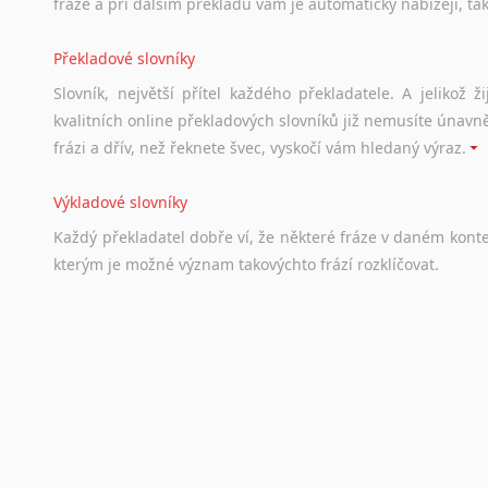
fráze a při dalším překladu vám je automaticky nabízejí, ta
Překladové slovníky
Slovník, největší přítel každého překladatele. A jelikož
kvalitních online překladových slovníků již nemusíte únavn
frázi a dřív, než řeknete švec, vyskočí vám hledaný výraz.
Výkladové slovníky
Každý
překladatel
dobře
ví,
že
některé
fráze
v
daném
kont
kterým
je
možné
význam
takovýchto
frází
rozklíčovat.
Srovnávací slovníky
Úkolem
srovnávacích
slovníků
je
vyhledat
vhodná
synony
vždy
po
ruce.
Korektory pravopisu pro překladatele
Každý dělá chyby a překlepy a kdo tvrdí, že ne, neříká p