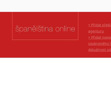
+ Přidat přek
agenturu
+ Přidat novo
soukromého l
Aktuálnost ú