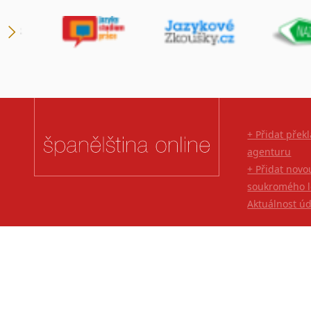
+ Přidat přek
agenturu
+ Přidat novo
soukromého l
Aktuálnost ú