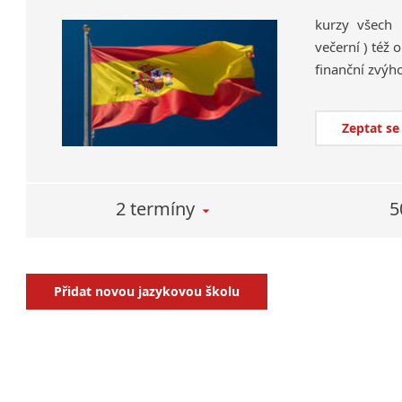
kurzy všech 
večerní ) též
Zeptat se
2 termíny
5
Přidat novou jazykovou školu