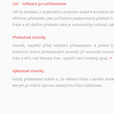
CAT - Software pro překladatele
CAT je zkratkou z anglického computer-aided translation (ne
většinou překládán jako počítačem podporovaný překlad či
fráze a při dalším překladu vám je automaticky nabízejí, ta
Překladové slovníky
Slovník, největší přítel každého překladatele. A jelikož
kvalitních online překladových slovníků již nemusíte únavn
frázi a dřív, než řeknete švec, vyskočí vám hledaný výraz.
Výkladové slovníky
Každý
překladatel
dobře
ví,
že
některé
fráze
v
daném
kont
kterým
je
možné
význam
takovýchto
frází
rozklíčovat.
Srovnávací slovníky
Úkolem
srovnávacích
slovníků
je
vyhledat
vhodná
synony