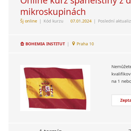
Online kurz španělštiny z 
mikroskupinách
Šj online
|
Kód kurzu
07.01.2024
|
Poslední aktuali
BOHEMIA INSTITUT
|
Praha 10
Nemůžet
kvalifiko
Zepta