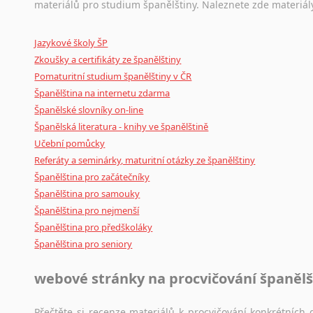
Ostatní pomůcky pro překladatele
materiálů pro studium španělštiny. Naleznete zde materiál
Mix
pomůcek,
jež
mají
potenciál
pomoci
překladateli
v
je
Jazykové školy ŠP
poradny
a
pravidla
pravopisu
nebo
stylistické
příručky.
Zkoušky a certifikáty ze španělštiny
Pomaturitní studium španělštiny v ČR
Španělština na internetu zdarma
Španělské slovníky on-line
Španělská literatura - knihy ve španělštině
Učební pomůcky
Referáty a seminárky, maturitní otázky ze španělštiny
Španělština pro začátečníky
Španělština pro samouky
Španělština pro nejmenší
Španělština pro předškoláky
Španělština pro seniory
webové stránky na procvičování španělš
Přečtěte si recenze materiálů k procvičování konkrétních g