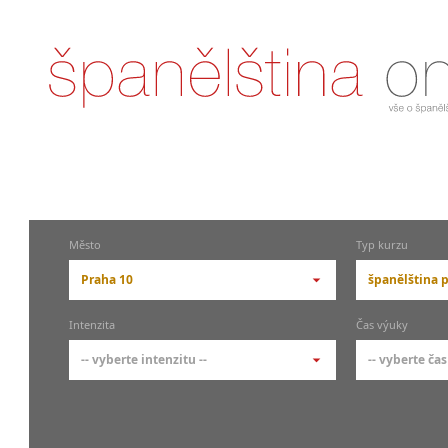
Město
Typ kurzu
Praha 10
španělština p
-- vyberte město --
-- vyberte 
Intenzita
Čas výuky
pražské městské části
základní 
-- vyberte intenzitu --
-- vyberte čas
Praha
Kurzy š
- skup
Praha 1
-- vyberte intenzitu --
-- vyberte
Individ
Praha 3
1-2 hodiny týdně
Ranní (zač
Firemní