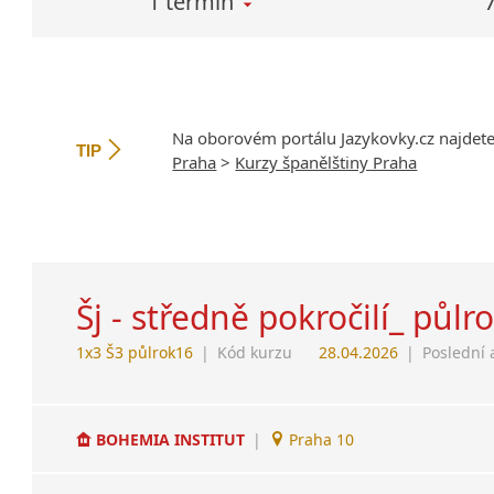
1 termín
Na oborovém portálu Jazykovky.cz najdet
TIP
Praha
>
Kurzy španělštiny Praha
Šj - středně pokročilí_ půlr
1x3 Š3 půlrok16
|
Kód kurzu
28.04.2026
|
Poslední 
BOHEMIA INSTITUT
|
Praha 10