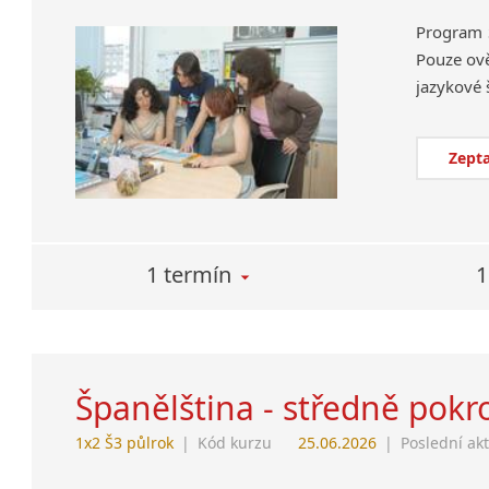
Program 
Pouze ově
Zepta
1 termín
1
Španělština - středně pokro
1x2 Š3 půlrok
|
Kód kurzu
25.06.2026
|
Poslední ak