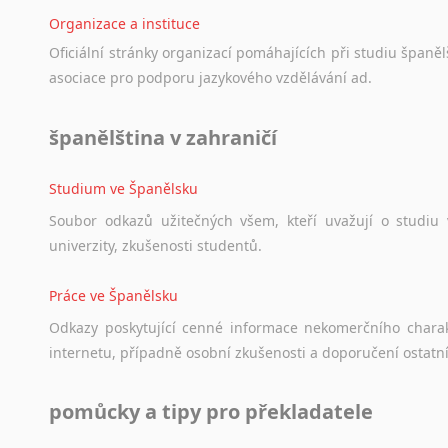
Organizace a instituce
Oficiální
stránky
organizací
pomáhajících
při
studiu
španělš
asociace
pro
podporu
jazykového
vzdělávání
ad.
španělština v zahraničí
Studium ve Španělsku
Soubor
odkazů
užitečných
všem,
kteří
uvažují
o
studiu
univerzity,
zkušenosti
studentů.
Práce ve Španělsku
Odkazy
poskytující
cenné
informace
nekomerčního
chara
internetu,
případně
osobní
zkušenosti
a
doporučení
ostatn
pomůcky a tipy pro překladatele