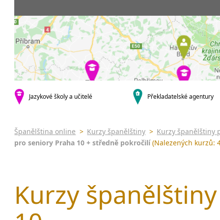
Praha 5
3-4 hodiny týdně
Dopolední
Pomatur
Praha 10
20 a více hodin týdně
Odpolední
kurzy s v
krajská města
Večerní (z
Online 
Brno
Noční (od
Letní k
Plzeň
Celodenní
Intenzi
Liberec
specifick
Olomouc
španělš
Karlovy Vary
Jazykové školy a učitelé
Překladatelské agentury
španělš
malá města podle abecedy
Konverz
Klatovy
Most
Španělština online
>
Kurzy španělštiny
>
Kurzy španělštiny 
Sedlčany
pro seniory Praha 10 + středně pokročilí
(Nalezených kurzů: 4
Kurzy španělštiny