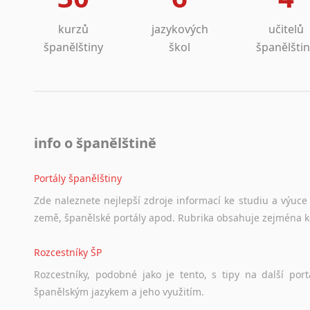
kurzů
jazykových
učitelů
španělštiny
škol
španělšti
info o španělštině
Portály španělštiny
Zde
naleznete
nejlepší
zdroje
informací
ke
studiu
a
výuce
země,
španělské
portály
apod.
Rubrika
obsahuje
zejména
Rozcestníky ŠP
Rozcestníky,
podobné
jako
je
tento,
s
tipy
na
další
port
španělským
jazykem
a
jeho
využitím.