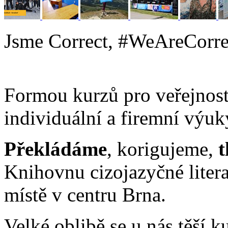
Jsme Correct, #WeAreCorre
Formou kurzů pro veřejnos
individuální a firemní výu
Překládáme
, korigujeme,
Knihovnu cizojazyčné liter
místě v centru Brna.
Velké oblibě se u nás těší 