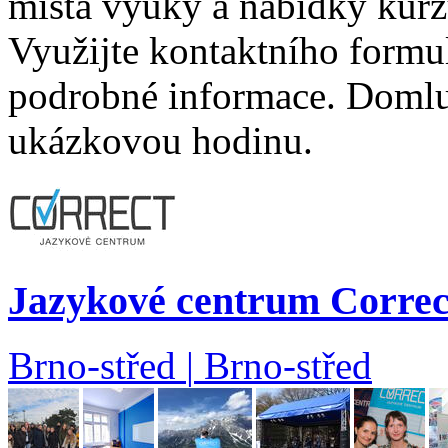
místa výuky a nabídky kurzů
Využijte kontaktního formul
podrobné informace. Domluv
ukázkovou hodinu.
Jazykové centrum Correct,
Brno-střed
|
Brno-střed