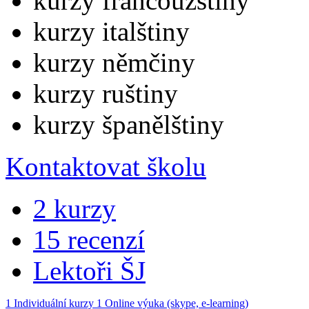
kurzy francouzštiny
kurzy italštiny
kurzy němčiny
kurzy ruštiny
kurzy španělštiny
Kontaktovat školu
2 kurzy
15 recenzí
Lektoři ŠJ
1
Individuální kurzy
1
Online výuka (skype, e-learning)