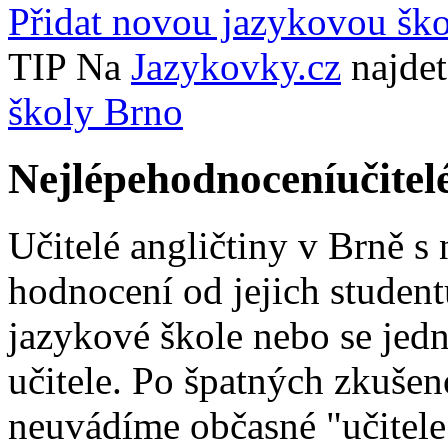
Přidat novou jazykovou šk
TIP
Na
Jazykovky.cz
najde
školy Brno
Nejlépe
hodnocení
učitel
Učitelé angličtiny v Brně s
hodnocení od jejich student
jazykové škole nebo se jed
učitele. Po špatných zkušen
neuvádíme občasné "učitele",