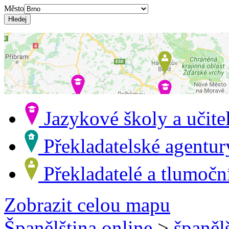
Město
Jazykové školy a učite
Překladatelské agentu
Překladatelé a tlumočn
Zobrazit celou mapu
Španělština online
>
španěl