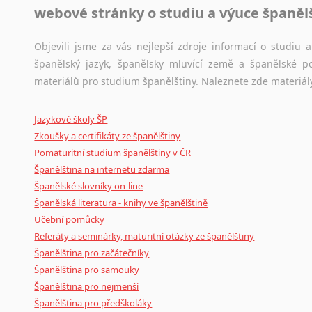
webové stránky o studiu a výuce španěl
Jazykový korpus je elektronický soubor autentických tex
korpusů, jež umožňují třeba vyhledávání slov a slovních spo
původního zdroje textu.
Objevili jsme za vás nejlepší zdroje informací o studiu
španělský jazyk, španělsky mluvící země a španělské p
Ostatní pomůcky pro překladatele
materiálů pro studium španělštiny. Naleznete zde materiál
Mix
pomůcek,
jež
mají
potenciál
pomoci
překladateli
v
je
Jazykové školy ŠP
poradny
a
pravidla
pravopisu
nebo
stylistické
příručky.
Zkoušky a certifikáty ze španělštiny
Pomaturitní studium španělštiny v ČR
Španělština na internetu zdarma
Španělské slovníky on-line
Španělská literatura - knihy ve španělštině
Učební pomůcky
Referáty a seminárky, maturitní otázky ze španělštiny
Španělština pro začátečníky
Španělština pro samouky
Španělština pro nejmenší
Španělština pro předškoláky