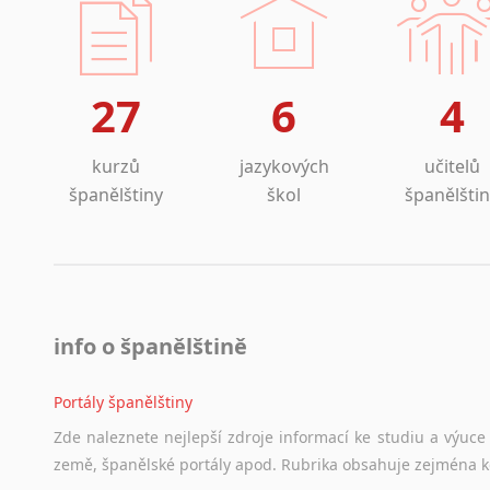
27
6
4
kurzů
jazykových
učitelů
španělštiny
škol
španělšti
info o španělštině
Portály španělštiny
Zde
naleznete
nejlepší
zdroje
informací
ke
studiu
a
výuce
země,
španělské
portály
apod.
Rubrika
obsahuje
zejména