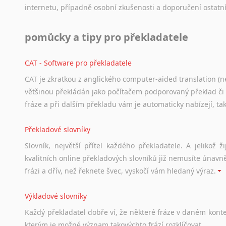
internetu,
případně
osobní
zkušenosti
a
doporučení
ostatn
pomůcky a tipy pro překladatele
CAT - Software pro překladatele
CAT je zkratkou z anglického computer-aided translation (ne
většinou překládán jako počítačem podporovaný překlad či
fráze a při dalším překladu vám je automaticky nabízejí, ta
Překladové slovníky
Slovník, největší přítel každého překladatele. A jelikož
kvalitních online překladových slovníků již nemusíte únavn
frázi a dřív, než řeknete švec, vyskočí vám hledaný výraz.
Výkladové slovníky
Každý
překladatel
dobře
ví,
že
některé
fráze
v
daném
kont
kterým
je
možné
význam
takovýchto
frází
rozklíčovat.