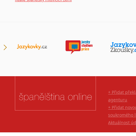
+ Přidat přek
agenturu
+ Přidat novo
soukromého l
Aktuálnost ú