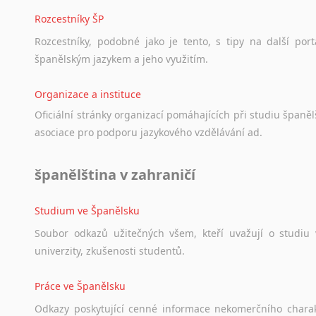
Rozcestníky ŠP
Rozcestníky,
podobné
jako
je
tento,
s
tipy
na
další
port
španělským
jazykem
a
jeho
využitím.
Organizace a instituce
Oficiální
stránky
organizací
pomáhajících
při
studiu
španělš
asociace
pro
podporu
jazykového
vzdělávání
ad.
španělština v zahraničí
Studium ve Španělsku
Soubor
odkazů
užitečných
všem,
kteří
uvažují
o
studiu
univerzity,
zkušenosti
studentů.
Práce ve Španělsku
Odkazy
poskytující
cenné
informace
nekomerčního
chara