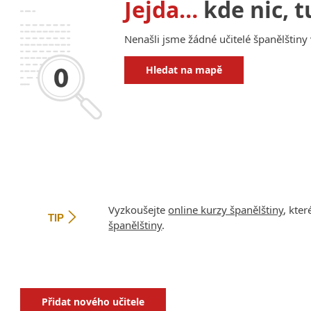
Jejda…
kde nic, t
Nenašli jsme žádné učitelé španělštiny
Hledat na mapě
Vyzkoušejte
online kurzy španělštiny
, kte
TIP
španělštiny
.
Přidat nového učitele