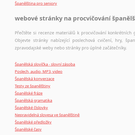
Španělština pro seniory
webové stránky na procvičování španělš
Přečtěte si recenze materiálů k procvičování konkrétních g
Objevte stránky nabízející poslechová cvičení, hry, š
zpravodajské weby nebo stránky pro úplné začátečníky.
Španělská slovíčka - slovní zásoba
Poslech, audio, MP3, video
Španělská konverzace
Testy ze španělštiny
Španělské fráze
Španělská gramatika
Španělské číslovky
Nepravidelná slovesa ve španělštině
Španělské předložky
Španělské časy