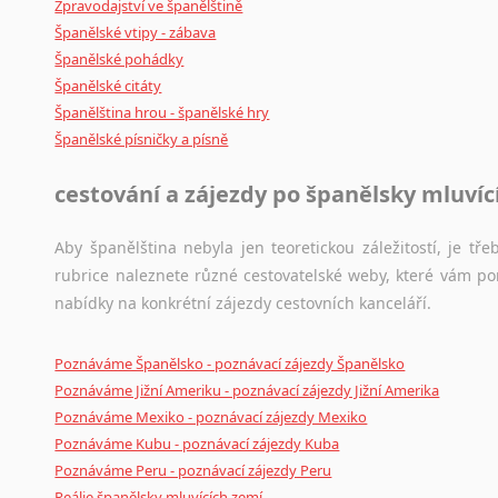
Zpravodajství ve španělštině
Španělské vtipy - zábava
Španělské pohádky
Španělské citáty
Španělština hrou - španělské hry
Španělské písničky a písně
cestování a zájezdy po španělsky mluví
Aby španělština nebyla jen teoretickou záležitostí, je tře
rubrice naleznete různé cestovatelské weby, které vám po
nabídky na konkrétní zájezdy cestovních kanceláří.
Poznáváme Španělsko - poznávací zájezdy Španělsko
Poznáváme Jižní Ameriku - poznávací zájezdy Jižní Amerika
Poznáváme Mexiko - poznávací zájezdy Mexiko
Poznáváme Kubu - poznávací zájezdy Kuba
Poznáváme Peru - poznávací zájezdy Peru
Reálie španělsky mluvících zemí