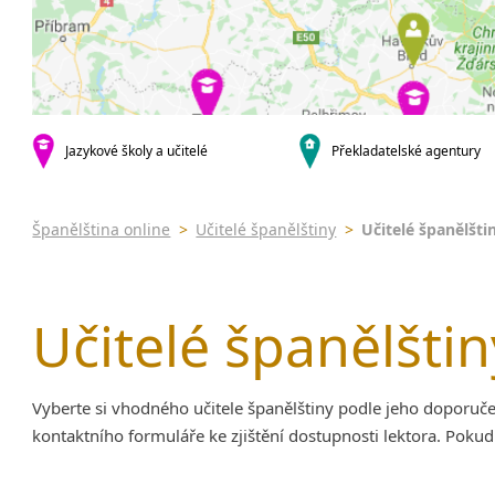
Praha 5
Online 
krajská města
Skype k
Brno
kurzy s v
Plzeň
Pomatur
Liberec
Intenzi
malá města podle abecedy
Jazykové školy a učitelé
Překladatelské agentury
specifick
Klatovy
Konverz
španělš
Španělština online
>
Učitelé španělštiny
>
Učitelé španělšti
Učitelé španělštin
Vyberte si vhodného učitele španělštiny podle jeho doporučen
kontaktního formuláře ke zjištění dostupnosti lektora. Pokud