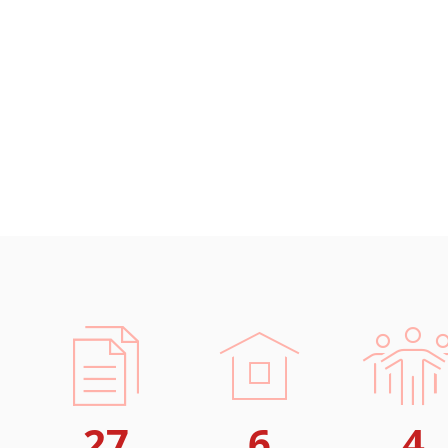
Černohorština
Dánština
Darí
Esperanto
Estonština
Faerština
Fidžijština
Filipínské jazyky
Finština
Fulbština
Gaelština
Gruzínština
Hebrejština
Hindština
Chorvatština
Indonéština
27
6
4
Irština