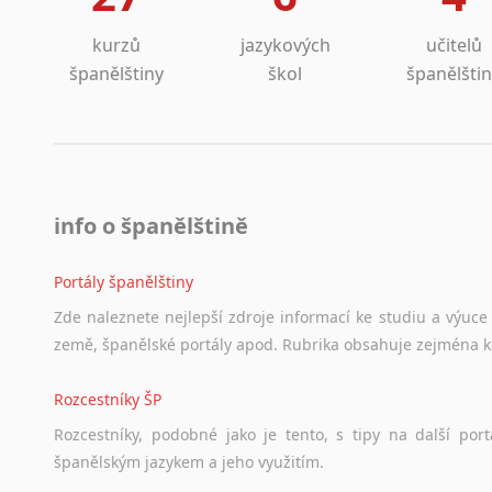
Islandština
Japonština
kurzů
jazykových
učitelů
Jidiš
španělštiny
škol
španělšti
Kašmírština
Katalánština
Kazaština
Kečuánština
Kmérština
info o španělštině
Konžština
Korejština
Portály španělštiny
Korsičtina
Zde
naleznete
nejlepší
zdroje
informací
ke
studiu
a
výuce
Kumykština
země,
španělské
portály
apod.
Rubrika
obsahuje
zejména
Kurdština
Kyrgyzština
Rozcestníky ŠP
Laoština
Rozcestníky,
podobné
jako
je
tento,
s
tipy
na
další
port
Laponština
španělským
jazykem
a
jeho
využitím.
Latina