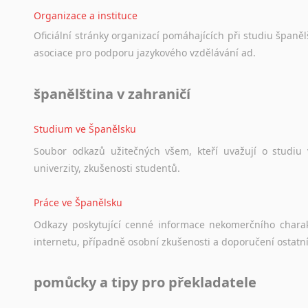
Lezginština
Organizace a instituce
Lingala
Oficiální
stránky
organizací
pomáhajících
při
studiu
španělš
Litevština
asociace
pro
podporu
jazykového
vzdělávání
ad.
Lotyšština
Luba
španělština v zahraničí
Makedonština
Malajština
Studium ve Španělsku
Malgaština
Malinština
Soubor
odkazů
užitečných
všem,
kteří
uvažují
o
studiu
Maltština
univerzity,
zkušenosti
studentů.
Maorština
Megrelština
Práce ve Španělsku
Moldavština
Odkazy
poskytující
cenné
informace
nekomerčního
chara
Mongolština
internetu,
případně
osobní
zkušenosti
a
doporučení
ostatn
Nepálština
Nilosaharské jazyky
pomůcky a tipy pro překladatele
Nizozemština