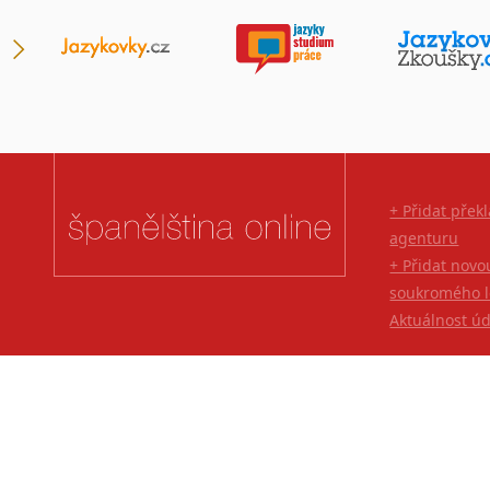
Japonština
Jidiš
Kašmírština
Katalánština
Kazaština
Kečuánština
Kmérština
+ Přidat přek
Konžština
agenturu
Korejština
+ Přidat novo
Korsičtina
soukromého l
Kumykština
Aktuálnost ú
Kurdština
Kyrgyzština
Laoština
Laponština
Latina
Lezginština