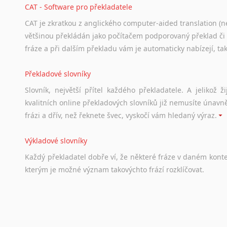
Norština
CAT - Software pro překladatele
Novořečtina
CAT je zkratkou z anglického computer-aided translation (ne
Oromština
většinou překládán jako počítačem podporovaný překlad či
Páli
fráze a při dalším překladu vám je automaticky nabízejí, ta
Pandžábština
Paštunština
Překladové slovníky
Perština
Slovník, největší přítel každého překladatele. A jelikož
Portugalština
kvalitních online překladových slovníků již nemusíte únavn
Retorománština
frázi a dřív, než řeknete švec, vyskočí vám hledaný výraz.
Romština
Rumunština
Výkladové slovníky
Sanskrt
Každý
překladatel
dobře
ví,
že
některé
fráze
v
daném
kont
Sinhalština
kterým
je
možné
význam
takovýchto
frází
rozklíčovat.
Slovinština
Somálština
Sóština
Srovnávací slovníky
Srbština
Úkolem
srovnávacích
slovníků
je
vyhledat
vhodná
synony
Staroslověnština