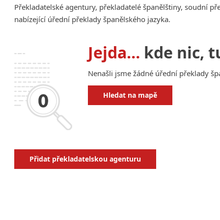
Překladatelské agentury, překladatelé španělštiny, soudní př
Amharština
nabízející úřední překlady španělského jazyka.
Arabština
Aramejština
Jejda…
kde nic, t
Arménština
Avarština
Nenašli jsme žádné úřední překlady špa
Azerbajdžánština
Bambarština
Hledat na mapě
Bantuské jazyky
Barmština
Baskičtina
Běloruština
Bengálština
Přidat překladatelskou agenturu
Bosenština
Bulharština
Burjatština
Čagatajské jazyky
Čečenština