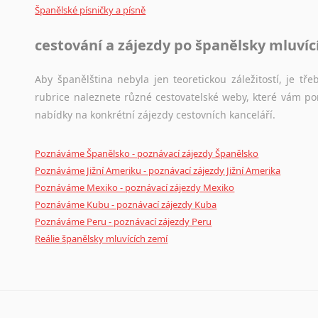
Černohorština
Španělské písničky a písně
Dánština
Darí
cestování a zájezdy po španělsky mluví
Esperanto
Estonština
Aby španělština nebyla jen teoretickou záležitostí, je tře
Faerština
rubrice naleznete různé cestovatelské weby, které vám po
Fidžijština
nabídky na konkrétní zájezdy cestovních kanceláří.
Filipínské jazyky
Finština
Poznáváme Španělsko - poznávací zájezdy Španělsko
Fulbština
Poznáváme Jižní Ameriku - poznávací zájezdy Jižní Amerika
Gaelština
Poznáváme Mexiko - poznávací zájezdy Mexiko
Poznáváme Kubu - poznávací zájezdy Kuba
Gruzínština
Poznáváme Peru - poznávací zájezdy Peru
Hebrejština
Reálie španělsky mluvících zemí
Hindština
Chorvatština
Indonéština
Irština
Islandština