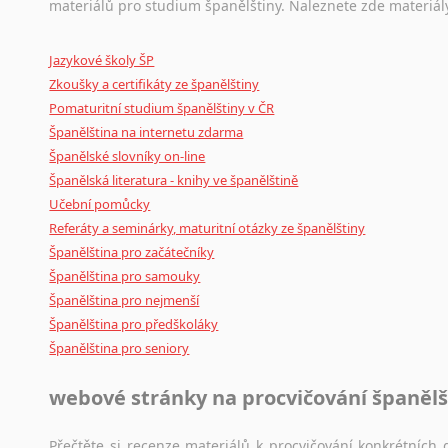
Ostatní pomůcky pro překladatele
materiálů pro studium španělštiny. Naleznete zde materiál
Zulu
Mix
pomůcek,
jež
mají
potenciál
pomoci
překladateli
v
je
z jiných jazyků do ŠJ
Jazykové školy ŠP
poradny
a
pravidla
pravopisu
nebo
stylistické
příručky.
z němčiny
Zkoušky a certifikáty ze španělštiny
z angličtiny
Pomaturitní studium španělštiny v ČR
z francouzštiny
Španělština na internetu zdarma
z maďarštiny
Španělské slovníky on-line
z italštiny
Španělská literatura - knihy ve španělštině
z polštiny
Učební pomůcky
z ruštiny
Referáty a seminárky, maturitní otázky ze španělštiny
z slovenštiny
Španělština pro začátečníky
z ukrajinštiny
Španělština pro samouky
Španělština pro nejmenší
z čínštiny
Španělština pro předškoláky
--- další jazyky ---
Španělština pro seniory
Afrikánština
Ajmarština
webové stránky na procvičování španělš
Akebu
Albánština
Přečtěte si recenze materiálů k procvičování konkrétních g