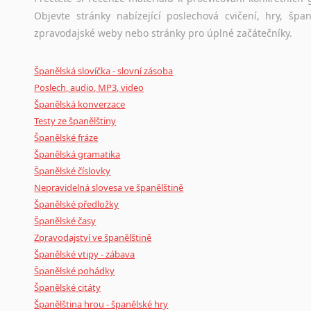
Amharština
Objevte stránky nabízející poslechová cvičení, hry, š
Arabština
zpravodajské weby nebo stránky pro úplné začátečníky.
Aramejština
Arménština
Španělská slovíčka - slovní zásoba
Avarština
Poslech, audio, MP3, video
Azerbajdžánština
Španělská konverzace
Bambarština
Testy ze španělštiny
Bantuské jazyky
Španělské fráze
Barmština
Španělská gramatika
Baskičtina
Španělské číslovky
Běloruština
Nepravidelná slovesa ve španělštině
Španělské předložky
Bengálština
Španělské časy
Bosenština
Zpravodajství ve španělštině
Bulharština
Španělské vtipy - zábava
Burjatština
Španělské pohádky
Čagatajské jazyky
Španělské citáty
Čečenština
Španělština hrou - španělské hry