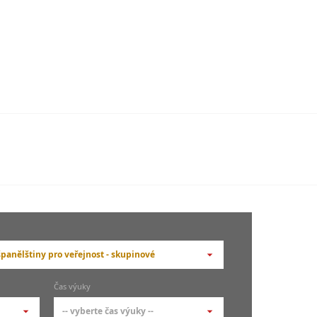
španělštiny pro veřejnost - skupinové
berte typ --
Čas výuky
adní členění kurzů
-- vyberte čas výuky --