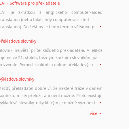
CAT - Software pro překladatele
CAT je zkratkou z anglického computer-aided
translation (nebo také jindy computer-assisted
translation). Do češtiny je tento termín většinou překládán jako počítačem podporovaný překlad či překlad podporovaný počítačem. Nástroje CAT ukládají překládané fráze a při dalším překladu vám je automaticky nabízejí, takže se již nemusíte zdržovat s jejich dalším překládáním.
Překladové slovníky
Slovník, největší přítel každého překladatele. A jelikož
žijeme ve 21. století, běžným knižním slovníkům již
odzvonilo. Pomocí kvalitních online překladových slovníků již nemusíte únavně listovat alfabetickým schématem uspořádání, stačí napsat vstupní frázi a dřív, než řeknete švec, vyskočí vám hledaný výraz.
Výkladové slovníky
Každý překladatel dobře ví, že některé fráze v daném
kontextu místy přeložit ani není možné. Proto existují
výkladové slovníky, díky kterým je možné význam takovýchto frází rozklíčovat.
více
Srovnávací slovníky