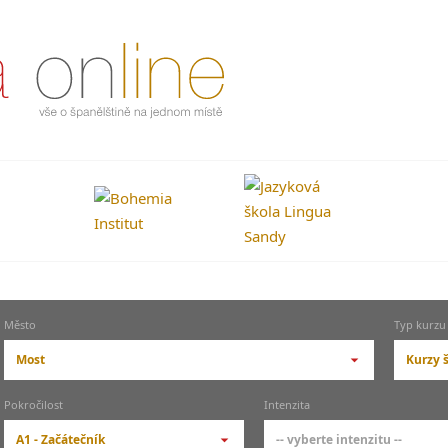
Město
Typ kurzu
Most
Kurzy 
-- vyberte město --
-- vy
Pokročilost
Intenzita
pražské městské části
zákl
A1 - Začátečník
-- vyberte intenzitu --