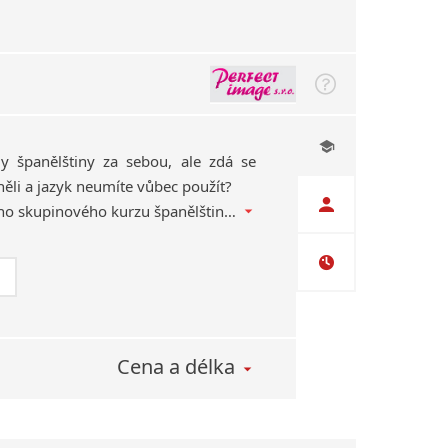
dy španělštiny za sebou, ale zdá se
ěli a jazyk neumíte vůbec použít?
Pak se přidejte do našeho skupinového kurzu španělštiny pro falešné začátečníky. Začneme hezky od začátku a vaše znalosti oživíme!
Cena a délka