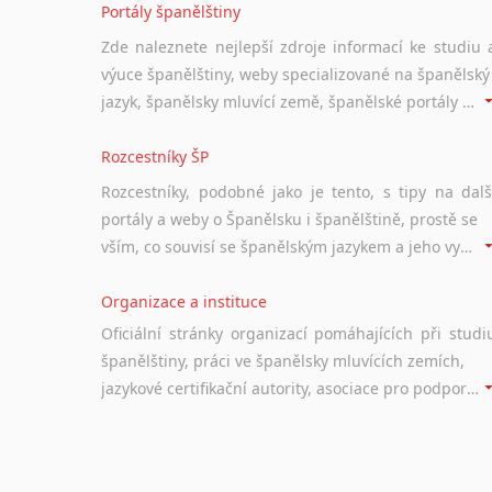
Portály španělštiny
Zde naleznete nejlepší zdroje informací ke studiu 
výuce španělštiny, weby specializované na španělský
jazyk, španělsky mluvící země, španělské portály apod. Rubrika obsahuje zejména komplexní a maximálně kvalitní stránky využitelné ke studiu španělštiny.
Rozcestníky ŠP
Rozcestníky, podobné jako je tento, s tipy na dalš
portály a weby o Španělsku i španělštině, prostě se
vším, co souvisí se španělským jazykem a jeho využitím.
Organizace a instituce
Oficiální stránky organizací pomáhajících při studi
španělštiny, práci ve španělsky mluvících zemích,
jazykové certifikační autority, asociace pro podporu jazykového vzdělávání ad.