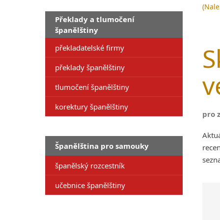
(Nale
Překlady a tlumočení
španělštiny
S
překladatelské firmy
překlady španělštiny
v
tlumočení španělštiny
korektury španělštiny
pro 
Aktu
Španělština pro samouky
recen
sezna
španělský rozcestník
učebnice španělštiny