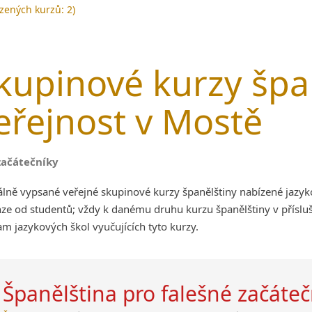
zených kurzů: 2)
kupinové kurzy špa
eřejnost v Mostě
začátečníky
álně vypsané veřejné skupinové kurzy španělštiny nabízené jazy
ze od studentů; vždy k danému druhu kurzu španělštiny v příslu
m jazykových škol vyučujících tyto kurzy.
Španělština pro falešné začáteč