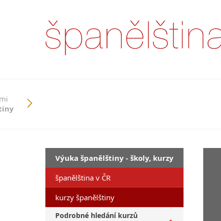
ími
tiny
Výuka španělštiny - školy, kurzy
španělština v ČR
kurzy španělštiny
Podrobné hledání kurzů