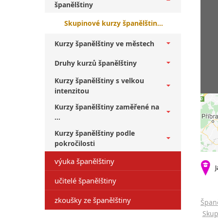
španělštiny
Skupinové kurzy španělštiny pro veřejnost Most + začátečníci
Kurzy španělštiny ve městech
Druhy kurzů španělštiny
Kurzy španělštiny s velkou
intenzitou
Kurzy španělštiny zaměřené na
...
Kurzy španělštiny podle
pokročilosti
výuka španělštiny
J
učitelé španělštiny
zkoušky ze španělštiny
Španě
Skup