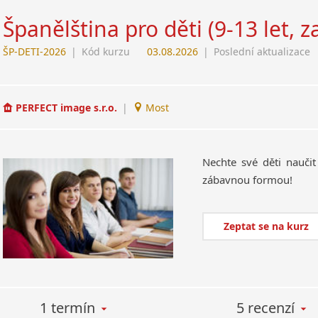
Španělština pro děti (9-13 let, z
ŠP-DETI-2026
|
Kód kurzu
03.08.2026
|
Poslední aktualizace
PERFECT image s.r.o.
|
Most
Nechte
své
děti
naučit
zábavnou
formou!
Zeptat se na kurz
1 termín
5 recenzí