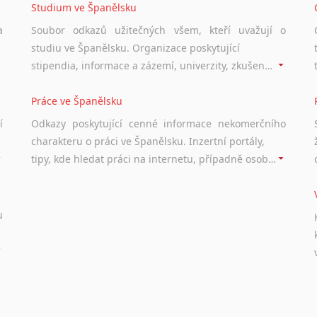
Studium ve Španělsku
a
Soubor odkazů užitečných všem, kteří uvažují o
studiu ve Španělsku. Organizace poskytující
stipendia, informace a zázemí, univerzity, zkušenosti studentů.
Práce ve Španělsku
í
Odkazy poskytující cenné informace nekomerčního
charakteru o práci ve Španělsku. Inzertní portály,
tipy, kde hledat práci na internetu, případně osobní zkušenosti a doporučení ostatních.
u