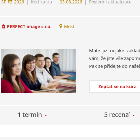
ŠP-FZ-2026
|
Kód kurzu
03.08.2026
|
Poslední aktualizace
PERFECT image s.r.o.
|
Most
Máte již nějaké zákla
vám, že jste vše zapomn
Zeptat se na kurz
1 termín
5 recenzí