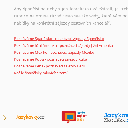
Japonština
Aby španělština nebyla jen teoretickou záležitostí, je tře
Jidiš
rubrice naleznete různé cestovatelské weby, které vám po
Kašmírština
nabídky na konkrétní zájezdy cestovních kanceláří.
Katalánština
Kazaština
Poznáváme Španělsko - poznávací zájezdy Španělsko
Kečuánština
Poznáváme Jižní Ameriku - poznávací zájezdy Jižní Amerika
Kmérština
Poznáváme Mexiko - poznávací zájezdy Mexiko
Konžština
Poznáváme Kubu - poznávací zájezdy Kuba
Korejština
Poznáváme Peru - poznávací zájezdy Peru
Reálie španělsky mluvících zemí
Korsičtina
Kumykština
Kurdština
Kyrgyzština
Laoština
Laponština
Latina
Lezginština