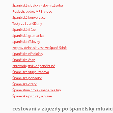
Černohorština
Španělská slovíčka - slovní zásoba
Dánština
Poslech, audio, MP3, video
Darí
Španělská konverzace
Esperanto
Testy ze španělštiny
Estonština
Španělské fráze
Faerština
Španělská gramatika
Fidžijština
Španělské číslovky
Filipínské jazyky
Nepravidelná slovesa ve španělštině
Finština
Španělské předložky
Fulbština
Španělské časy
Zpravodajství ve španělštině
Gaelština
Španělské vtipy - zábava
Gruzínština
Španělské pohádky
Hebrejština
Španělské citáty
Hindština
Španělština hrou - španělské hry
Chorvatština
Španělské písničky a písně
Indonéština
Irština
cestování a zájezdy po španělsky mluví
Islandština