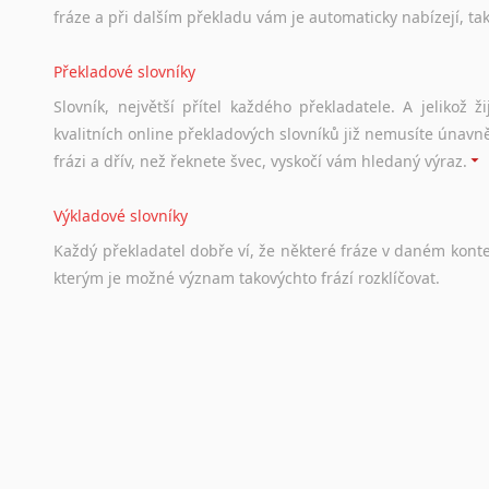
fráze a při dalším překladu vám je automaticky nabízejí, ta
Svahilština
Švédština
Překladové slovníky
Tádžičtina
Slovník, největší přítel každého překladatele. A jelikož
Tahitština
kvalitních online překladových slovníků již nemusíte únavn
Tamilština
frázi a dřív, než řeknete švec, vyskočí vám hledaný výraz.
Tatarština
Thajština
Výkladové slovníky
Tibetština
Tigriňňa
Každý
překladatel
dobře
ví,
že
některé
fráze
v
daném
kont
kterým
je
možné
význam
takovýchto
frází
rozklíčovat.
Turečtina
Turkménština
Ujgurština
Srovnávací slovníky
Urdština
Úkolem
srovnávacích
slovníků
je
vyhledat
vhodná
synony
Uzbečtina
vždy
po
ruce.
Vietnamština
Wolof
Korektory pravopisu pro překladatele
Znakový jazyk