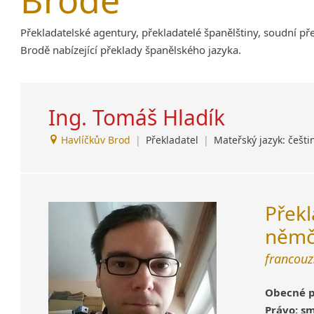
Amharština
Překladatelské agentury, překladatelé španělštiny, soudní př
Arabština
Brodě nabízející překlady španělského jazyka.
Aramejština
Arménština
Avarština
Azerbajdžánština
Ing. Tomáš Hladík
Bambarština
Havlíčkův Brod
|
Překladatel
|
Mateřský jazyk: češti
Bantuské jazyky
Barmština
Baskičtina
Běloruština
Překl
Bengálština
němč
Bosenština
Bulharština
francouzš
Burjatština
Čagatajské jazyky
Obecné p
Čečenština
Právo:
sm