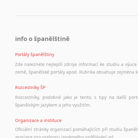
Lezginština
Lingala
Litevština
Lotyšština
Luba
info o španělštině
Makedonština
Malajština
Portály španělštiny
Malgaština
Zde
naleznete
nejlepší
zdroje
informací
ke
studiu
a
výuce
Malinština
země,
španělské
portály
apod.
Rubrika
obsahuje
zejména
Maltština
Maorština
Rozcestníky ŠP
Megrelština
Rozcestníky,
podobné
jako
je
tento,
s
tipy
na
další
port
Moldavština
španělským
jazykem
a
jeho
využitím.
Mongolština
Nepálština
Organizace a instituce
Nilosaharské jazyky
Oficiální
stránky
organizací
pomáhajících
při
studiu
španělš
Nizozemština
asociace
pro
podporu
jazykového
vzdělávání
ad.