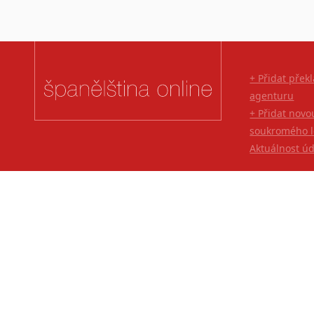
Lingala
Litevština
Lotyšština
Luba
+ Přidat přek
Makedonština
agenturu
Malajština
+ Přidat novo
Malgaština
soukromého l
Malinština
Aktuálnost ú
Maltština
Maorština
Megrelština
Moldavština
Mongolština
Nepálština
Nilosaharské jazyky
Nizozemština
Norština