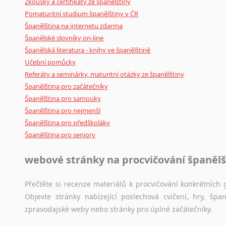
Zkoušky a certifikáty ze španělštiny
Amharština
Pomaturitní studium španělštiny v ČR
Arabština
Španělština na internetu zdarma
Aramejština
Španělské slovníky on-line
Arménština
Španělská literatura - knihy ve španělštině
Avarština
Učební pomůcky
Azerbajdžánština
Referáty a seminárky, maturitní otázky ze španělštiny
Bambarština
Španělština pro začátečníky
Bantuské jazyky
Španělština pro samouky
Barmština
Španělština pro nejmenší
Baskičtina
Španělština pro předškoláky
Španělština pro seniory
Běloruština
Bengálština
webové stránky na procvičování španělš
Bosenština
Bulharština
Přečtěte si recenze materiálů k procvičování konkrétních g
Burjatština
Objevte stránky nabízející poslechová cvičení, hry, š
Čagatajské jazyky
zpravodajské weby nebo stránky pro úplné začátečníky.
Čečenština