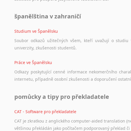
Norština
Novořečtina
španělština v zahraničí
Oromština
Páli
Pandžábština
Studium ve Španělsku
Paštunština
Soubor
odkazů
užitečných
všem,
kteří
uvažují
o
studiu
Perština
univerzity,
zkušenosti
studentů.
Portugalština
Retorománština
Práce ve Španělsku
Romština
Odkazy
poskytující
cenné
informace
nekomerčního
chara
Rumunština
internetu,
případně
osobní
zkušenosti
a
doporučení
ostatn
Sanskrt
Sinhalština
pomůcky a tipy pro překladatele
Slovinština
Somálština
CAT - Software pro překladatele
Sóština
CAT je zkratkou z anglického computer-aided translation (ne
Srbština
většinou překládán jako počítačem podporovaný překlad či
Staroslověnština