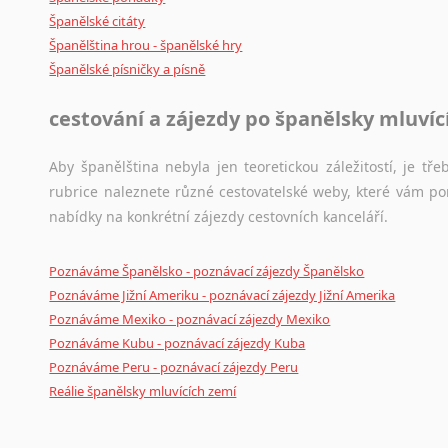
Španělské citáty
Japonština
Španělština hrou - španělské hry
Jidiš
Španělské písničky a písně
Kašmírština
Katalánština
cestování a zájezdy po španělsky mluví
Kazaština
Kečuánština
Aby španělština nebyla jen teoretickou záležitostí, je tře
Kmérština
rubrice naleznete různé cestovatelské weby, které vám po
Konžština
nabídky na konkrétní zájezdy cestovních kanceláří.
Korejština
Korsičtina
Poznáváme Španělsko - poznávací zájezdy Španělsko
Kumykština
Poznáváme Jižní Ameriku - poznávací zájezdy Jižní Amerika
Kurdština
Poznáváme Mexiko - poznávací zájezdy Mexiko
Kyrgyzština
Poznáváme Kubu - poznávací zájezdy Kuba
Laoština
Poznáváme Peru - poznávací zájezdy Peru
Laponština
Reálie španělsky mluvících zemí
Latina
Lezginština