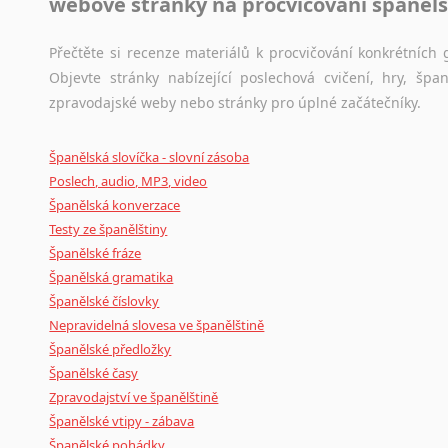
webové stránky na procvičování španělš
Černohorština
Dánština
Přečtěte si recenze materiálů k procvičování konkrétních g
Darí
Objevte stránky nabízející poslechová cvičení, hry, š
Esperanto
zpravodajské weby nebo stránky pro úplné začátečníky.
Estonština
Faerština
Španělská slovíčka - slovní zásoba
Fidžijština
Poslech, audio, MP3, video
Filipínské jazyky
Španělská konverzace
Finština
Testy ze španělštiny
Fulbština
Španělské fráze
Gaelština
Španělská gramatika
Gruzínština
Španělské číslovky
Hebrejština
Nepravidelná slovesa ve španělštině
Hindština
Španělské předložky
Chorvatština
Španělské časy
Indonéština
Zpravodajství ve španělštině
Irština
Španělské vtipy - zábava
Islandština
Španělské pohádky