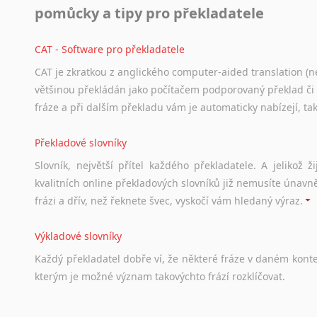
pomůcky a tipy pro překladatele
Svahilština
Švédština
CAT - Software pro překladatele
Tádžičtina
Tahitština
CAT je zkratkou z anglického computer-aided translation (ne
Tamilština
většinou překládán jako počítačem podporovaný překlad či
Tatarština
fráze a při dalším překladu vám je automaticky nabízejí, ta
Thajština
Překladové slovníky
Tibetština
Tigriňňa
Slovník, největší přítel každého překladatele. A jelikož
Turečtina
kvalitních online překladových slovníků již nemusíte únavn
Turkménština
frázi a dřív, než řeknete švec, vyskočí vám hledaný výraz.
Ujgurština
Urdština
Výkladové slovníky
Uzbečtina
Každý
překladatel
dobře
ví,
že
některé
fráze
v
daném
kont
Vietnamština
kterým
je
možné
význam
takovýchto
frází
rozklíčovat.
Wolof
Znakový jazyk