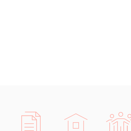
Islandština
prá
Japonština
účet
Jidiš
země
Kašmírština
stav
Katalánština
IT (
Kazaština
elek
Kečuánština
aut
Kmérština
logi
Konžština
Rozsáhlé
Korejština
Díky pro
Korsičtina
schopni 
Kumykština
Samozřej
Kurdština
předpokl
Kyrgyzština
dokument
Laoština
Laponština
Latina