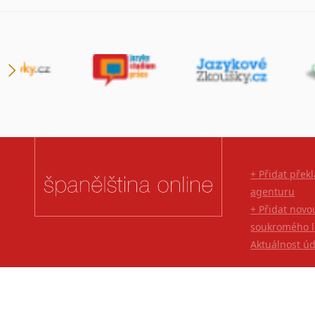
Lingala
Litevština
Lotyšština
Luba
Makedonština
Malajština
Malgaština
Malinština
Maltština
+ Přidat přek
Maorština
agenturu
Megrelština
+ Přidat novo
Moldavština
soukromého l
Mongolština
Aktuálnost ú
Nepálština
Nilosaharské jazyky
Nizozemština
Norština