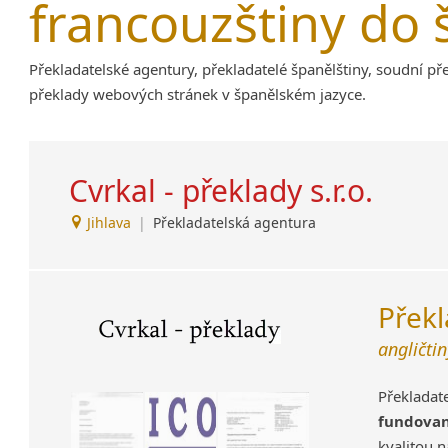
francouzštiny do 
Amharština
Arabština
Překladatelské agentury, překladatelé španělštiny, soudní pře
Aramejština
překlady webových stránek v španělském jazyce.
Arménština
Avarština
Azerbajdžánština
Cvrkal - překlady s.r.o.
Bambarština
Bantuské jazyky
Jihlava
|
Překladatelská agentura
Barmština
Baskičtina
Běloruština
Překl
Bengálština
Bosenština
angličtin
Bulharština
Burjatština
Překladat
Čagatajské jazyky
fundova
Čečenština
kvalitou 