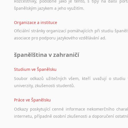
Norština
Rozcestníky,
podobné
jako
je
tento,
s
tipy
na
další
port
Novořečtina
španělským
jazykem
a
jeho
využitím.
Oromština
Organizace a instituce
Páli
Pandžábština
Oficiální
stránky
organizací
pomáhajících
při
studiu
španělš
Paštunština
asociace
pro
podporu
jazykového
vzdělávání
ad.
Perština
Portugalština
španělština v zahraničí
Retorománština
Romština
Studium ve Španělsku
Rumunština
Soubor
odkazů
užitečných
všem,
kteří
uvažují
o
studiu
Sanskrt
univerzity,
zkušenosti
studentů.
Sinhalština
Slovinština
Práce ve Španělsku
Somálština
Odkazy
poskytující
cenné
informace
nekomerčního
chara
Sóština
internetu,
případně
osobní
zkušenosti
a
doporučení
ostatn
Srbština
Staroslověnština