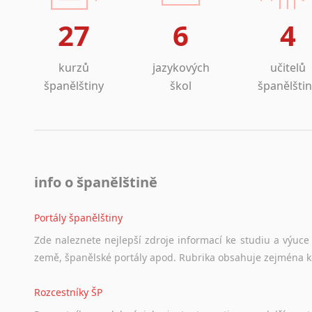
Lezginština
27
6
4
Lingala
Litevština
Lotyšština
kurzů
jazykových
učitelů
Luba
španělštiny
škol
španělšti
Makedonština
Malajština
Malgaština
Malinština
Maltština
info o španělštině
Maorština
Megrelština
Portály španělštiny
Moldavština
Zde
naleznete
nejlepší
zdroje
informací
ke
studiu
a
výuce
Mongolština
země,
španělské
portály
apod.
Rubrika
obsahuje
zejména
Nepálština
Nilosaharské jazyky
Rozcestníky ŠP
Nizozemština