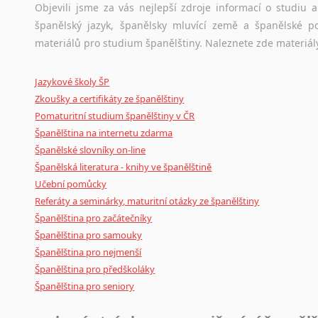
Amharština
původního zdroje textu.
Objevili jsme za vás nejlepší zdroje informací o studiu
Arabština
španělský jazyk, španělsky mluvící země a španělské p
Ostatní pomůcky pro překladatele
Aramejština
materiálů pro studium španělštiny. Naleznete zde materiál
Arménština
Mix
pomůcek,
jež
mají
potenciál
pomoci
překladateli
v
je
Avarština
Jazykové školy ŠP
poradny
a
pravidla
pravopisu
nebo
stylistické
příručky.
Azerbajdžánština
Zkoušky a certifikáty ze španělštiny
Pomaturitní studium španělštiny v ČR
Bambarština
Španělština na internetu zdarma
Bantuské jazyky
Španělské slovníky on-line
Barmština
Španělská literatura - knihy ve španělštině
Baskičtina
Učební pomůcky
Běloruština
Referáty a seminárky, maturitní otázky ze španělštiny
Bengálština
Španělština pro začátečníky
Bosenština
Španělština pro samouky
Bulharština
Španělština pro nejmenší
Burjatština
Španělština pro předškoláky
Čagatajské jazyky
Španělština pro seniory
Čečenština