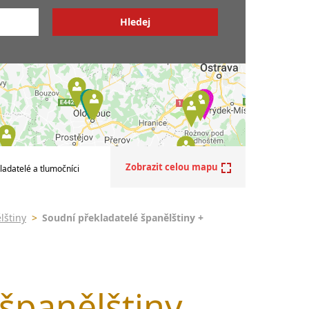
z ŠJ do ČJ
y
z ČJ do ŠJ
z ŠJ do jiných jazyků
do němčiny
ělštiny
do angličtiny
do francouzštiny
do maďarštiny
do italštiny
do polštiny
do ruštiny
Zobrazit celou mapu
ladatelé a tlumočníci
do slovenštiny
do ukrajinštiny
lštiny
>
Soudní překladatelé španělštiny +
do čínštiny
--- další jazyky ---
Afrikánština
Ajmarština
španělštiny
Akebu
Albánština