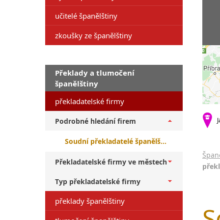
učitelé španělštiny
zkoušky ze španělštiny
Překlady a tlumočení
španělštiny
překladatelské firmy
J
Podrobné hledání firem
Soudní překladatelé španělštiny + překlady z angličtiny
Španě
Překladatelské firmy ve městech
překl
Typ překladatelské firmy
překlady španělštiny
S