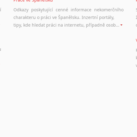
í
Odkazy poskytující cenné informace nekomerčního
charakteru o práci ve Španělsku. Inzertní portály,
tipy, kde hledat práci na internetu, případně osobní zkušenosti a doporučení ostatních.
u