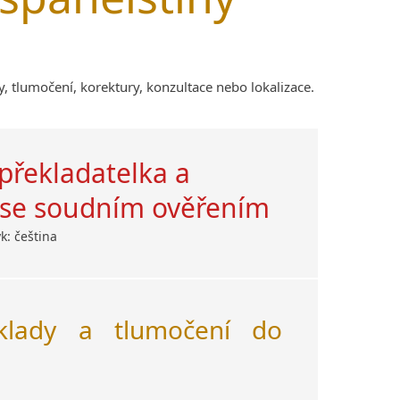
Amharština
Arabština
Aramejština
y, tlumočení, korektury, konzultace nebo lokalizace.
Arménština
Avarština
Azerbajdžánština
Bambarština
překladatelka a
Bantuské jazyky
k se soudním ověřením
Barmština
Baskičtina
k: čeština
Běloruština
Bengálština
Bosenština
klady a tlumočení do
Bulharština
Burjatština
Čagatajské jazyky
Čečenština