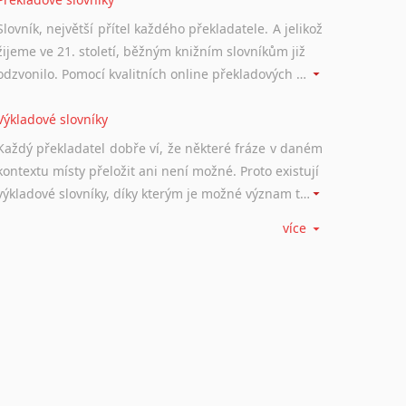
Norština
Novořečtina
Slovník, největší přítel každého překladatele. A jelikož
Oromština
žijeme ve 21. století, běžným knižním slovníkům již
Páli
odzvonilo. Pomocí kvalitních online překladových slovníků již nemusíte únavně listovat alfabetickým schématem uspořádání, stačí napsat vstupní frázi a dřív, než řeknete švec, vyskočí vám hledaný výraz.
Pandžábština
Paštunština
Výkladové slovníky
Perština
Každý překladatel dobře ví, že některé fráze v daném
Portugalština
kontextu místy přeložit ani není možné. Proto existují
Retorománština
výkladové slovníky, díky kterým je možné význam takovýchto frází rozklíčovat.
Romština
více
Rumunština
Srovnávací slovníky
Sanskrt
Úkolem srovnávacích slovníků je vyhledat vhodná
Sinhalština
synonyma v daném kontextu, aby měl překladatel
Slovinština
široké možnosti záměny slov vždy po ruce.
Somálština
Sóština
Korektory pravopisu pro překladatele
Srbština
Každý dělá chyby a překlepy a kdo tvrdí, že ne, neříká
Staroslověnština