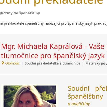
gličtiny do španělštiny
í překladatelé španělštiny nabízející pro španělský jazyk překlad
Mgr. Michaela Kaprálová - Vaše 
tlumočnice pro španělský jazy
Olomouc
|
Soudní překladatelka a tlumočnice
|
Mateřský jazy
Soudní pře
španělštiny
a angličtiny