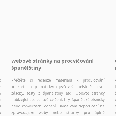
webové stránky na procvičování
španělštiny
o
Přečtěte si recenze materiálů k procvičování
e
konkrétních gramatických jevů v španělštině, slovní
y
zásoby, testy z španělštiny atd. Objevte stránky
e
nabízející poslechová cvičení, hry, španělské písničky
ů
nebo konverzační cvičení. Dáme vám doporučení na
a
zpravodajské weby nebo stránky pro úplné