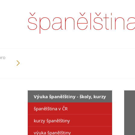
pro
Výuka španělštiny - školy, kurzy
španělština v ČR
kurzy španělštiny
výuka španělštiny