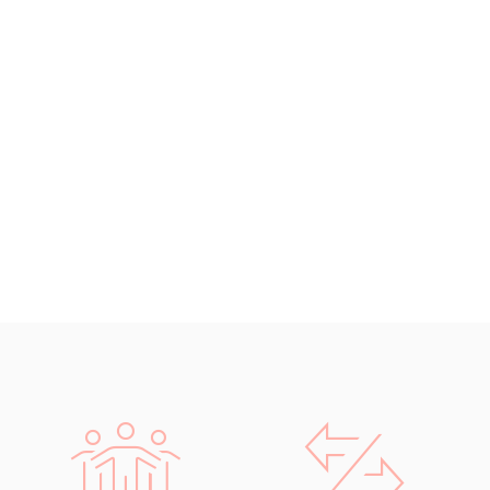
výslechu v rámci t
návštěv nemocnice
Za účelem rozšíření 
soudní překladatele
rozšiřuji si vzdělání
kurz Obchodního práv
nemovitostí.
Jsem v neustálém konta
se pohybuji v cizojaz
je má
odborná znalos
chemický a potravinový
logistiky a personálních