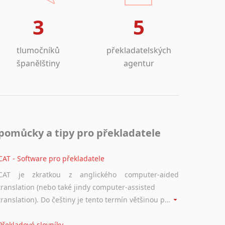
Lezginština
Lingala
3
5
Litevština
Lotyšština
tlumočníků
překladatelských
Luba
španělštiny
agentur
Makedonština
Malajština
Malgaština
Malinština
Maltština
pomůcky a tipy pro překladatele
Maorština
Megrelština
CAT - Software pro překladatele
Moldavština
Mongolština
CAT je zkratkou z anglického computer-aided
Nepálština
translation (nebo také jindy computer-assisted
Nilosaharské jazyky
translation). Do češtiny je tento termín většinou překládán jako počítačem podporovaný překlad či překlad podporovaný počítačem. Nástroje CAT ukládají překládané fráze a při dalším překladu vám je automaticky nabízejí, takže se již nemusíte zdržovat s jejich dalším překládáním.
Nizozemština
Překladové slovníky