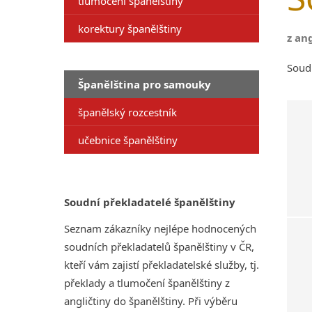
tlumočení španělštiny
korektury španělštiny
z an
Soudn
Španělština pro samouky
španělský rozcestník
učebnice španělštiny
Soudní překladatelé španělštiny
Seznam zákazníky nejlépe hodnocených
soudních překladatelů španělštiny v ČR,
kteří vám zajistí překladatelské služby, tj.
překlady a tlumočení španělštiny z
angličtiny do španělštiny. Při výběru