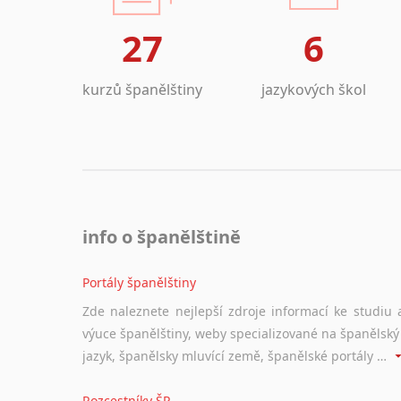
27
6
kurzů španělštiny
jazykových škol
info o španělštině
Portály španělštiny
Zde naleznete nejlepší zdroje informací ke studiu 
výuce španělštiny, weby specializované na španělský
jazyk, španělsky mluvící země, španělské portály apod. Rubrika obsahuje zejména komplexní a maximálně kvalitní stránky využitelné ke studiu španělštiny.
Rozcestníky ŠP