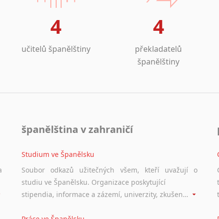
4
4
učitelů španělštiny
překladatelů
španělštiny
španělština v zahraničí
Studium ve Španělsku
a
Soubor odkazů užitečných všem, kteří uvažují o
studiu ve Španělsku. Organizace poskytující
stipendia, informace a zázemí, univerzity, zkušenosti studentů.
Práce ve Španělsku