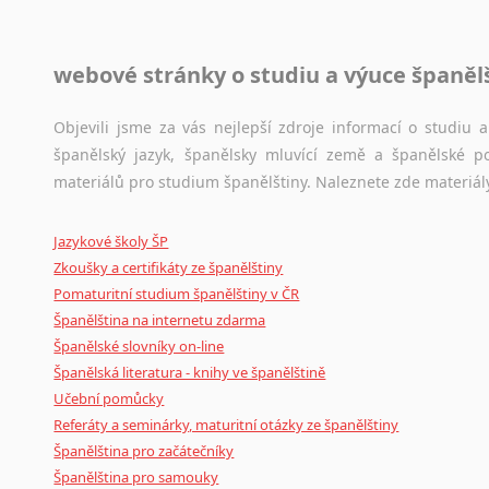
Černohorština
Dánština
Jazykové korpusy
Darí
webové stránky o studiu a výuce španěl
Jazykový korpus je elektronický soubor autentických tex
Esperanto
korpusů, jež umožňují třeba vyhledávání slov a slovních spo
Estonština
původního zdroje textu.
Objevili jsme za vás nejlepší zdroje informací o studiu
Faerština
španělský jazyk, španělsky mluvící země a španělské p
Fidžijština
Ostatní pomůcky pro překladatele
materiálů pro studium španělštiny. Naleznete zde materiál
Filipínské jazyky
Mix
pomůcek,
jež
mají
potenciál
pomoci
překladateli
v
je
Finština
Jazykové školy ŠP
poradny
a
pravidla
pravopisu
nebo
stylistické
příručky.
Fulbština
Zkoušky a certifikáty ze španělštiny
Gaelština
Pomaturitní studium španělštiny v ČR
Gruzínština
Španělština na internetu zdarma
Hebrejština
Španělské slovníky on-line
Hindština
Španělská literatura - knihy ve španělštině
Učební pomůcky
Chorvatština
Referáty a seminárky, maturitní otázky ze španělštiny
Indonéština
Španělština pro začátečníky
Irština
Španělština pro samouky
Islandština