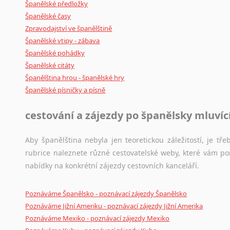
Španělské předložky
Lingala
Španělské časy
Litevština
Zpravodajství ve španělštině
Lotyšština
Španělské vtipy - zábava
Luba
Španělské pohádky
Makedonština
Španělské citáty
Malajština
Španělština hrou - španělské hry
Malgaština
Španělské písničky a písně
Malinština
cestování a zájezdy po španělsky mluví
Maltština
Maorština
Aby španělština nebyla jen teoretickou záležitostí, je tře
Megrelština
rubrice naleznete různé cestovatelské weby, které vám po
Moldavština
nabídky na konkrétní zájezdy cestovních kanceláří.
Mongolština
Nepálština
Poznáváme Španělsko - poznávací zájezdy Španělsko
Nilosaharské jazyky
Poznáváme Jižní Ameriku - poznávací zájezdy Jižní Amerika
Nizozemština
Poznáváme Mexiko - poznávací zájezdy Mexiko
Norština