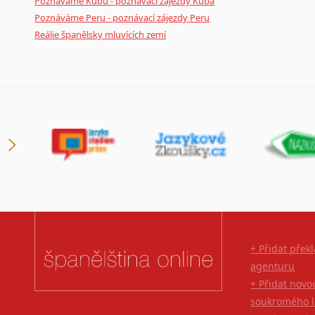
Poznáváme Kubu - poznávací zájezdy Kuba
Novořečtina
Poznáváme Peru - poznávací zájezdy Peru
Oromština
Reálie španělsky mluvících zemí
Páli
Pandžábština
Paštunština
Perština
Portugalština
Retorománština
Romština
Rumunština
Sanskrt
Sinhalština
Slovinština
Somálština
+ Přidat přek
Sóština
agenturu
Srbština
+ Přidat novo
Staroslověnština
soukromého l