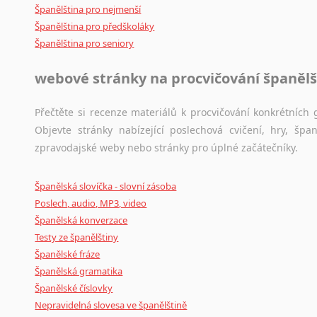
Španělština pro nejmenší
Japonština
Španělština pro předškoláky
Jidiš
Španělština pro seniory
Kašmírština
Katalánština
webové stránky na procvičování španělš
Kazaština
Kečuánština
Přečtěte si recenze materiálů k procvičování konkrétních g
Kmérština
Objevte stránky nabízející poslechová cvičení, hry, š
Konžština
zpravodajské weby nebo stránky pro úplné začátečníky.
Korejština
Korsičtina
Španělská slovíčka - slovní zásoba
Kumykština
Poslech, audio, MP3, video
Kurdština
Španělská konverzace
Kyrgyzština
Testy ze španělštiny
Španělské fráze
Laoština
Španělská gramatika
Laponština
Španělské číslovky
Latina
Nepravidelná slovesa ve španělštině
Lezginština