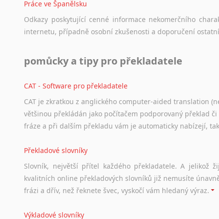
Práce ve Španělsku
Zulu
Odkazy
poskytující
cenné
informace
nekomerčního
chara
z jiných jazyků do ŠJ
internetu,
případně
osobní
zkušenosti
a
doporučení
ostatn
z němčiny
z angličtiny
z francouzštiny
pomůcky a tipy pro překladatele
z maďarštiny
z italštiny
CAT - Software pro překladatele
z polštiny
CAT je zkratkou z anglického computer-aided translation (ne
z ruštiny
většinou překládán jako počítačem podporovaný překlad či
z slovenštiny
fráze a při dalším překladu vám je automaticky nabízejí, ta
z ukrajinštiny
z čínštiny
Překladové slovníky
--- další jazyky ---
Slovník, největší přítel každého překladatele. A jelikož
Afrikánština
kvalitních online překladových slovníků již nemusíte únavn
Ajmarština
frázi a dřív, než řeknete švec, vyskočí vám hledaný výraz.
Akebu
Albánština
Výkladové slovníky