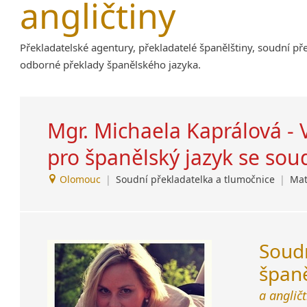
angličtiny
Amharština
Arabština
Překladatelské agentury, překladatelé španělštiny, soudní pře
Aramejština
odborné překlady španělského jazyka.
Arménština
Avarština
Azerbajdžánština
Mgr. Michaela Kaprálová - 
Bambarština
Bantuské jazyky
pro španělský jazyk se so
Barmština
Baskičtina
Olomouc
|
Soudní překladatelka a tlumočnice
|
Mat
Běloruština
Bengálština
Bosenština
Sou
Bulharština
Burjatština
španě
Čagatajské jazyky
a angličt
Čečenština