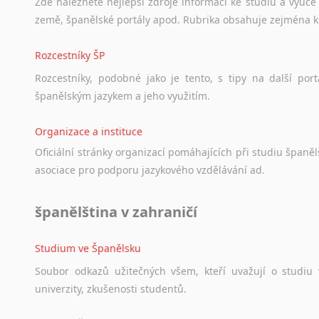
sek
Zde
naleznete
nejlepší
zdroje
informací
ke
studiu
a
výuce
Svahilština
země,
španělské
portály
apod.
Rubrika
obsahuje
zejména
Švédština
Tádžičtina
Rozcestníky ŠP
Tahitština
Rozcestníky,
podobné
jako
je
tento,
s
tipy
na
další
port
Tamilština
španělským
jazykem
a
jeho
využitím.
Tatarština
Thajština
Organizace a instituce
Tibetština
Oficiální
stránky
organizací
pomáhajících
při
studiu
španělš
Tigriňňa
asociace
pro
podporu
jazykového
vzdělávání
ad.
Turečtina
Turkménština
španělština v zahraničí
Ujgurština
Urdština
Studium ve Španělsku
Uzbečtina
Soubor
odkazů
užitečných
všem,
kteří
uvažují
o
studiu
Vietnamština
univerzity,
zkušenosti
studentů.
Wolof
Znakový jazyk