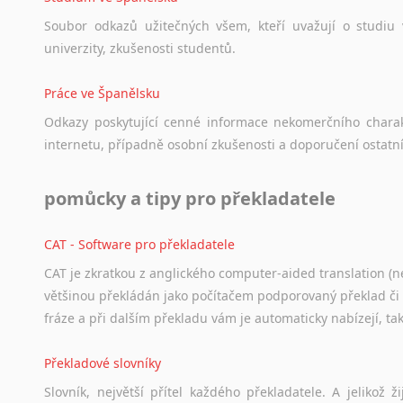
Japonština
Soubor
odkazů
užitečných
všem,
kteří
uvažují
o
studiu
Jidiš
univerzity,
zkušenosti
studentů.
Kašmírština
Katalánština
Práce ve Španělsku
Kazaština
Odkazy
poskytující
cenné
informace
nekomerčního
chara
Kečuánština
internetu,
případně
osobní
zkušenosti
a
doporučení
ostatn
Kmérština
Konžština
pomůcky a tipy pro překladatele
Korejština
Korsičtina
CAT - Software pro překladatele
Kumykština
CAT je zkratkou z anglického computer-aided translation (ne
Kurdština
většinou překládán jako počítačem podporovaný překlad či
Kyrgyzština
fráze a při dalším překladu vám je automaticky nabízejí, ta
Laoština
Laponština
Překladové slovníky
Latina
Slovník, největší přítel každého překladatele. A jelikož
Lezginština