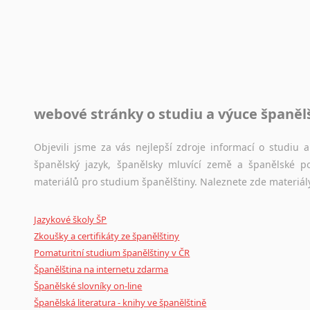
Novořečtina
Toužíte započít překladatelskou dráhu, ale nevíte, jak na 
Oromština
raději kvůli osobnímu perfekcionismu, vlastnosti každému p
Páli
raději zkontrolovat? V takovém případě jste na správném mí
Pandžábština
Paštunština
Jazykové korpusy
Perština
webové stránky o studiu a výuce španěl
Jazykový korpus je elektronický soubor autentických tex
Portugalština
korpusů, jež umožňují třeba vyhledávání slov a slovních spo
Retorománština
původního zdroje textu.
Objevili jsme za vás nejlepší zdroje informací o studiu
Romština
španělský jazyk, španělsky mluvící země a španělské p
Rumunština
Ostatní pomůcky pro překladatele
materiálů pro studium španělštiny. Naleznete zde materiál
Sanskrt
Mix
pomůcek,
jež
mají
potenciál
pomoci
překladateli
v
je
Sinhalština
Jazykové školy ŠP
poradny
a
pravidla
pravopisu
nebo
stylistické
příručky.
Slovinština
Zkoušky a certifikáty ze španělštiny
Somálština
Pomaturitní studium španělštiny v ČR
Sóština
Španělština na internetu zdarma
Srbština
Španělské slovníky on-line
Staroslověnština
Španělská literatura - knihy ve španělštině