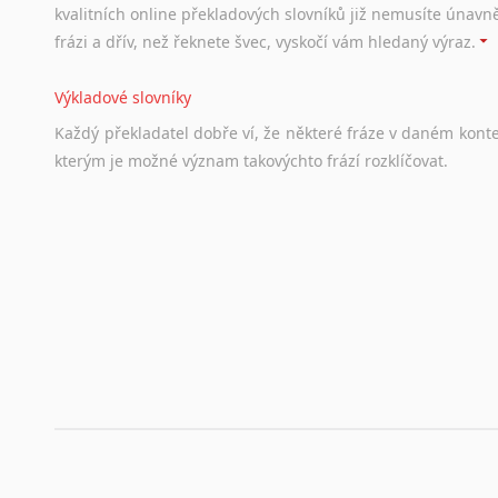
kvalitních online překladových slovníků již nemusíte únavn
Lingala
frázi a dřív, než řeknete švec, vyskočí vám hledaný výraz.
Litevština
Lotyšština
Výkladové slovníky
Luba
Každý
překladatel
dobře
ví,
že
některé
fráze
v
daném
kont
Makedonština
kterým
je
možné
význam
takovýchto
frází
rozklíčovat.
Malajština
Malgaština
Malinština
Srovnávací slovníky
Maltština
Úkolem
srovnávacích
slovníků
je
vyhledat
vhodná
synony
Maorština
vždy
po
ruce.
Megrelština
Moldavština
Korektory pravopisu pro překladatele
Mongolština
Každý dělá chyby a překlepy a kdo tvrdí, že ne, neříká p
Nepálština
využití moderního softwaru, jenž pravopisné, gramatické n
Nilosaharské jazyky
automaticky opravit.
Nizozemština
Norština
Rady a návody pro překladatele