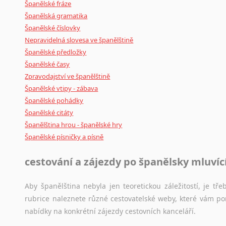
Španělské fráze
Španělská gramatika
Španělské číslovky
Nepravidelná slovesa ve španělštině
Španělské předložky
Španělské časy
Zpravodajství ve španělštině
Španělské vtipy - zábava
Španělské pohádky
Španělské citáty
Španělština hrou - španělské hry
Španělské písničky a písně
cestování a zájezdy po španělsky mluví
Aby španělština nebyla jen teoretickou záležitostí, je tře
rubrice naleznete různé cestovatelské weby, které vám po
nabídky na konkrétní zájezdy cestovních kanceláří.