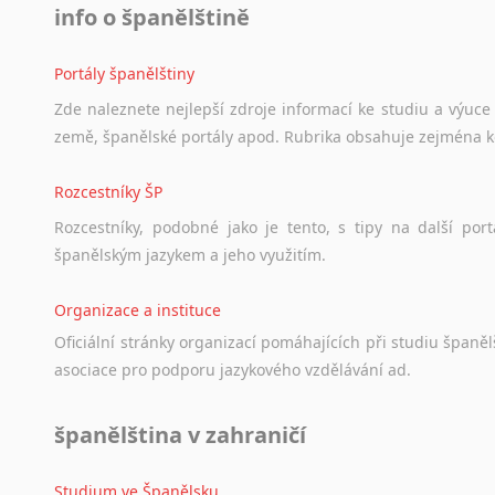
Černohorština
info o španělštině
Dánština
Darí
Portály španělštiny
Esperanto
Zde
naleznete
nejlepší
zdroje
informací
ke
studiu
a
výuce
Estonština
země,
španělské
portály
apod.
Rubrika
obsahuje
zejména
Faerština
Fidžijština
Rozcestníky ŠP
Filipínské jazyky
Rozcestníky,
podobné
jako
je
tento,
s
tipy
na
další
port
Finština
španělským
jazykem
a
jeho
využitím.
Fulbština
Gaelština
Organizace a instituce
Gruzínština
Oficiální
stránky
organizací
pomáhajících
při
studiu
španělš
Hebrejština
asociace
pro
podporu
jazykového
vzdělávání
ad.
Hindština
Chorvatština
španělština v zahraničí
Indonéština
Irština
Islandština
Studium ve Španělsku