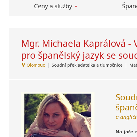
Lezginština
TRADOS – zvlášť vysoká
Ceny a služby
Španě
úspora nákladů v případě
Lingala
opakovaného překladu
Litevština
podobných dokumentů
Lotyšština
Luba
Mgr. Michaela Kaprálová - 
Makedonština
Malajština
pro španělský jazyk se so
Malgaština
Olomouc
|
Soudní překladatelka a tlumočnice
|
Mat
Malinština
Maltština
Maorština
Megrelština
Sou
Moldavština
španě
Mongolština
Nepálština
a angličt
Nilosaharské jazyky
Nizozemština
Na jaře 