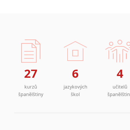
Amharština
Arabština
Aramejština
Arménština
Avarština
Azerbajdžánština
Bambarština
Bantuské jazyky
Barmština
27
6
4
Baskičtina
Běloruština
Bengálština
kurzů
jazykových
učitelů
Bosenština
španělštiny
škol
španělšti
Bulharština
Burjatština
Čagatajské jazyky
Čečenština