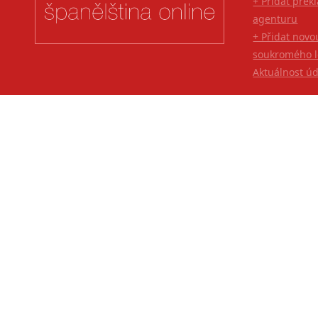
+ Přidat přek
agenturu
+ Přidat novo
soukromého l
Aktuálnost ú