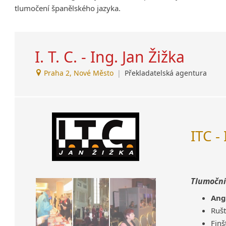
tlumočení španělského jazyka.
Amharština
Arabština
Aramejština
I. T. C. - Ing. Jan Žižka
Arménština
Avarština
Praha 2, Nové Město
|
Překladatelská agentura
Azerbajdžánština
Bambarština
Bantuské jazyky
Barmština
Baskičtina
ITC -
Běloruština
Bengálština
Bosenština
Tlumočnic
Bulharština
Burjatština
Ang
Čagatajské jazyky
Rušt
Čečenština
Finš