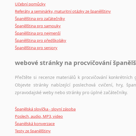
Svahilština
Učební pomůcky
Švédština
Referáty a seminárky, maturitní otázky ze španělštiny
Tádžičtina
Španělština pro začátečníky
Tahitština
Španělština pro samouky
Tamilština
Španělština pro nejmenší
Španělština pro předškoláky
Tatarština
Španělština pro seniory
Thajština
Tibetština
webové stránky na procvičování španělš
Tigriňňa
Turečtina
Přečtěte si recenze materiálů k procvičování konkrétních g
Turkménština
Objevte stránky nabízející poslechová cvičení, hry, š
Ujgurština
zpravodajské weby nebo stránky pro úplné začátečníky.
Urdština
Uzbečtina
Španělská slovíčka - slovní zásoba
Vietnamština
Poslech, audio, MP3, video
Wolof
Španělská konverzace
Znakový jazyk
Testy ze španělštiny
Zulu