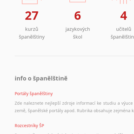
Lezginština
27
6
4
Lingala
Litevština
Lotyšština
kurzů
jazykových
učitelů
Luba
španělštiny
škol
španělšti
Makedonština
Malajština
Malgaština
Malinština
Maltština
info o španělštině
Maorština
Megrelština
Portály španělštiny
Moldavština
Zde
naleznete
nejlepší
zdroje
informací
ke
studiu
a
výuce
Mongolština
země,
španělské
portály
apod.
Rubrika
obsahuje
zejména
Nepálština
Nilosaharské jazyky
Rozcestníky ŠP
Nizozemština