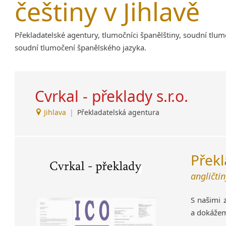
češtiny v Jihlavě
Amharština
Arabština
Překladatelské agentury, tlumočníci španělštiny, soudní tlumo
Aramejština
soudní tlumočení španělského jazyka.
Arménština
Avarština
Azerbajdžánština
Cvrkal - překlady s.r.o.
Bambarština
Bantuské jazyky
Jihlava
|
Překladatelská agentura
Barmština
Baskičtina
Běloruština
Překl
Bengálština
Bosenština
angličtin
Bulharština
Burjatština
S našimi 
Čagatajské jazyky
a dokážem
Čečenština