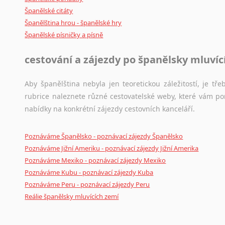
Španělské citáty
Japonština
Španělština hrou - španělské hry
Jidiš
Španělské písničky a písně
Kašmírština
Katalánština
cestování a zájezdy po španělsky mluví
Kazaština
Kečuánština
Aby španělština nebyla jen teoretickou záležitostí, je tře
Kmérština
rubrice naleznete různé cestovatelské weby, které vám po
Konžština
nabídky na konkrétní zájezdy cestovních kanceláří.
Korejština
Korsičtina
Poznáváme Španělsko - poznávací zájezdy Španělsko
Kumykština
Poznáváme Jižní Ameriku - poznávací zájezdy Jižní Amerika
Kurdština
Poznáváme Mexiko - poznávací zájezdy Mexiko
Kyrgyzština
Poznáváme Kubu - poznávací zájezdy Kuba
Laoština
Poznáváme Peru - poznávací zájezdy Peru
Laponština
Reálie španělsky mluvících zemí
Latina
Lezginština