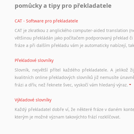
pomůcky a tipy pro překladatele
Svahilština
Švédština
CAT - Software pro překladatele
Tádžičtina
Tahitština
CAT je zkratkou z anglického computer-aided translation (ne
Tamilština
většinou překládán jako počítačem podporovaný překlad či
Tatarština
fráze a při dalším překladu vám je automaticky nabízejí, ta
Thajština
Překladové slovníky
Tibetština
Tigriňňa
Slovník, největší přítel každého překladatele. A jelikož
Turečtina
kvalitních online překladových slovníků již nemusíte únavn
Turkménština
frázi a dřív, než řeknete švec, vyskočí vám hledaný výraz.
Ujgurština
Urdština
Výkladové slovníky
Uzbečtina
Každý
překladatel
dobře
ví,
že
některé
fráze
v
daném
kont
Vietnamština
kterým
je
možné
význam
takovýchto
frází
rozklíčovat.
Wolof
Znakový jazyk