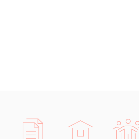
Islandština
Japonština
Jidiš
Kašmírština
Katalánština
Kazaština
Kečuánština
Kmérština
Konžština
Korejština
Korsičtina
Kumykština
Kurdština
Kyrgyzština
Laoština
Laponština
Latina