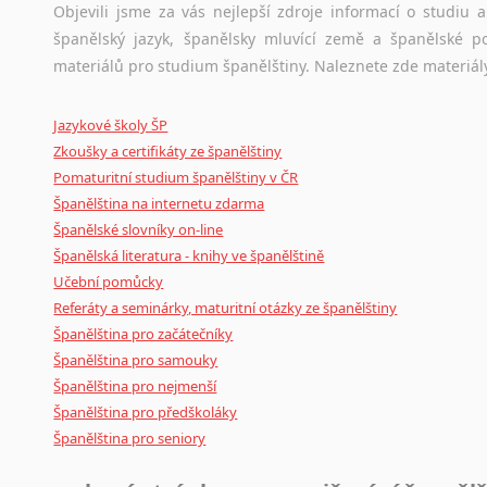
Amharština
původního zdroje textu.
Objevili jsme za vás nejlepší zdroje informací o studiu
Arabština
španělský jazyk, španělsky mluvící země a španělské p
Ostatní pomůcky pro překladatele
Aramejština
materiálů pro studium španělštiny. Naleznete zde materiál
Arménština
Mix
pomůcek,
jež
mají
potenciál
pomoci
překladateli
v
je
Avarština
Jazykové školy ŠP
poradny
a
pravidla
pravopisu
nebo
stylistické
příručky.
Azerbajdžánština
Zkoušky a certifikáty ze španělštiny
Pomaturitní studium španělštiny v ČR
Bambarština
Španělština na internetu zdarma
Bantuské jazyky
Španělské slovníky on-line
Barmština
Španělská literatura - knihy ve španělštině
Baskičtina
Učební pomůcky
Běloruština
Referáty a seminárky, maturitní otázky ze španělštiny
Bengálština
Španělština pro začátečníky
Bosenština
Španělština pro samouky
Bulharština
Španělština pro nejmenší
Burjatština
Španělština pro předškoláky
Čagatajské jazyky
Španělština pro seniory
Čečenština