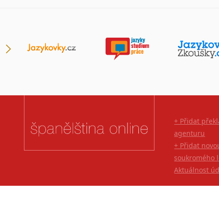
Lingala
Litevština
Lotyšština
Luba
Makedonština
Malajština
Malgaština
Malinština
Maltština
+ Přidat přek
Maorština
agenturu
Megrelština
+ Přidat novo
Moldavština
soukromého l
Mongolština
Aktuálnost ú
Nepálština
Nilosaharské jazyky
Nizozemština
Norština