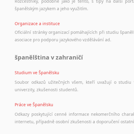
Norština
Rozcestníky,
podobné
jako
je
tento,
s
tipy
na
další
port
Novořečtina
španělským
jazykem
a
jeho
využitím.
Oromština
Organizace a instituce
Páli
Pandžábština
Oficiální
stránky
organizací
pomáhajících
při
studiu
španělš
Paštunština
asociace
pro
podporu
jazykového
vzdělávání
ad.
Perština
Portugalština
španělština v zahraničí
Retorománština
Romština
Studium ve Španělsku
Rumunština
Soubor
odkazů
užitečných
všem,
kteří
uvažují
o
studiu
Sanskrt
univerzity,
zkušenosti
studentů.
Sinhalština
Slovinština
Práce ve Španělsku
Somálština
Odkazy
poskytující
cenné
informace
nekomerčního
chara
Sóština
internetu,
případně
osobní
zkušenosti
a
doporučení
ostatn
Srbština
Staroslověnština