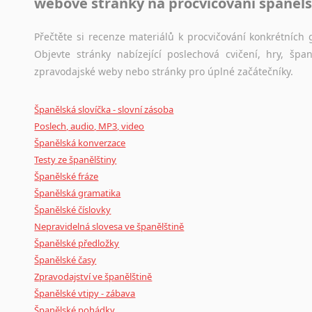
webové stránky na procvičování španělš
Černohorština
Dánština
Přečtěte si recenze materiálů k procvičování konkrétních g
Darí
Objevte stránky nabízející poslechová cvičení, hry, š
Esperanto
zpravodajské weby nebo stránky pro úplné začátečníky.
Estonština
Faerština
Španělská slovíčka - slovní zásoba
Fidžijština
Poslech, audio, MP3, video
Filipínské jazyky
Španělská konverzace
Finština
Testy ze španělštiny
Fulbština
Španělské fráze
Gaelština
Španělská gramatika
Gruzínština
Španělské číslovky
Hebrejština
Nepravidelná slovesa ve španělštině
Hindština
Španělské předložky
Chorvatština
Španělské časy
Indonéština
Zpravodajství ve španělštině
Irština
Španělské vtipy - zábava
Islandština
Španělské pohádky