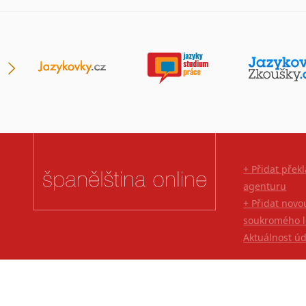
Lingala
Litevština
Lotyšština
Luba
Makedonština
Malajština
Malgaština
Malinština
Maltština
+ Přidat přek
Maorština
agenturu
Megrelština
+ Přidat novo
Moldavština
soukromého l
Mongolština
Aktuálnost ú
Nepálština
Nilosaharské jazyky
Nizozemština
Norština