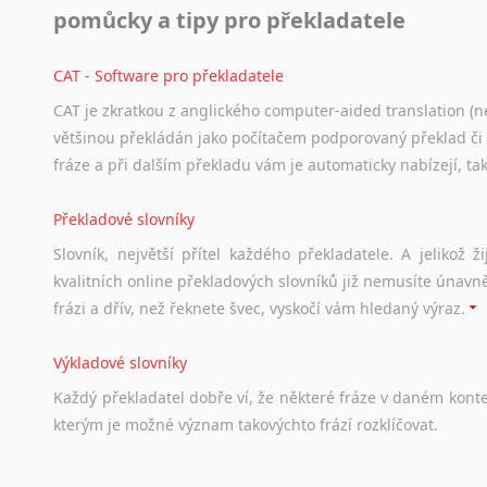
pomůcky a tipy pro překladatele
Svahilština
Švédština
CAT - Software pro překladatele
Tádžičtina
Tahitština
CAT je zkratkou z anglického computer-aided translation (ne
Tamilština
většinou překládán jako počítačem podporovaný překlad či
Tatarština
fráze a při dalším překladu vám je automaticky nabízejí, ta
Thajština
Překladové slovníky
Tibetština
Tigriňňa
Slovník, největší přítel každého překladatele. A jelikož
Turečtina
kvalitních online překladových slovníků již nemusíte únavn
Turkménština
frázi a dřív, než řeknete švec, vyskočí vám hledaný výraz.
Ujgurština
Urdština
Výkladové slovníky
Uzbečtina
Každý
překladatel
dobře
ví,
že
některé
fráze
v
daném
kont
Vietnamština
kterým
je
možné
význam
takovýchto
frází
rozklíčovat.
Wolof
Znakový jazyk