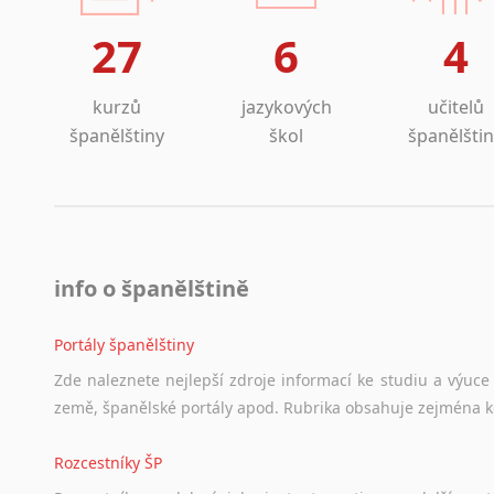
Lezginština
Mám odbor
27
6
4
Lingala
různých v
Litevština
dílů uvni
Lotyšština
kurzů
jazykových
učitelů
tlumočím 
Luba
španělštiny
škol
španělšti
školení ři
Makedonština
periodick
Malajština
Ve společ
Malgaština
výrobě st
Malinština
Ve společ
Maltština
stroje na 
info o španělštině
Maorština
Ve společ
Megrelština
postup te
Portály španělštiny
Moldavština
desek.
Zde
naleznete
nejlepší
zdroje
informací
ke
studiu
a
výuce
Mongolština
Ve společ
země,
španělské
portály
apod.
Rubrika
obsahuje
zejména
Nepálština
v oblasti
Nilosaharské jazyky
Z dalších
Rozcestníky ŠP
kongresu 
Nizozemština
tlumočit k