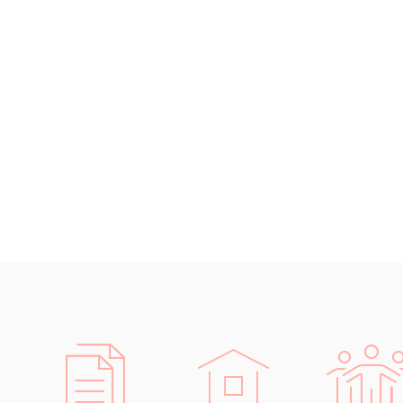
ale také
Islandština
důležité
Japonština
k nedoro
Jidiš
Kašmírština
Běžně tl
Katalánština
správních
Kazaština
Za svůj 
Kečuánština
v někol
Kmérština
propojen
podnicíc
Konžština
Na jaře 
Korejština
kamen B
Korsičtina
Valladoli
Kumykština
V letech
Kurdština
provozech
Kyrgyzština
průmyslu
Laoština
společnos
Laponština
pro autom
Latina
inženýrů 