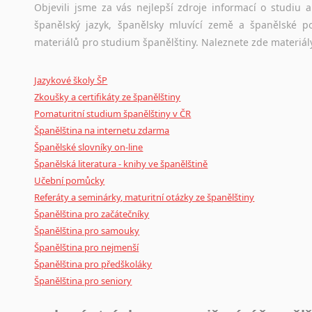
Amharština
původního zdroje textu.
Objevili jsme za vás nejlepší zdroje informací o studiu
Arabština
španělský jazyk, španělsky mluvící země a španělské p
Ostatní pomůcky pro překladatele
Aramejština
materiálů pro studium španělštiny. Naleznete zde materiál
Arménština
Mix
pomůcek,
jež
mají
potenciál
pomoci
překladateli
v
je
Avarština
Jazykové školy ŠP
poradny
a
pravidla
pravopisu
nebo
stylistické
příručky.
Azerbajdžánština
Zkoušky a certifikáty ze španělštiny
Pomaturitní studium španělštiny v ČR
Bambarština
Španělština na internetu zdarma
Bantuské jazyky
Španělské slovníky on-line
Barmština
Španělská literatura - knihy ve španělštině
Baskičtina
Učební pomůcky
Běloruština
Referáty a seminárky, maturitní otázky ze španělštiny
Bengálština
Španělština pro začátečníky
Bosenština
Španělština pro samouky
Bulharština
Španělština pro nejmenší
Burjatština
Španělština pro předškoláky
Čagatajské jazyky
Španělština pro seniory
Čečenština