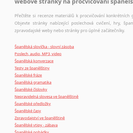
webové stránky na procvičování španělš
Černohorština
Dánština
Přečtěte si recenze materiálů k procvičování konkrétních g
Darí
Objevte stránky nabízející poslechová cvičení, hry, š
Esperanto
zpravodajské weby nebo stránky pro úplné začátečníky.
Estonština
Faerština
Španělská slovíčka - slovní zásoba
Fidžijština
Poslech, audio, MP3, video
Filipínské jazyky
Španělská konverzace
Finština
Testy ze španělštiny
Fulbština
Španělské fráze
Gaelština
Španělská gramatika
Gruzínština
Španělské číslovky
Hebrejština
Nepravidelná slovesa ve španělštině
Hindština
Španělské předložky
Chorvatština
Španělské časy
Indonéština
Zpravodajství ve španělštině
Irština
Španělské vtipy - zábava
Islandština
Španělské pohádky