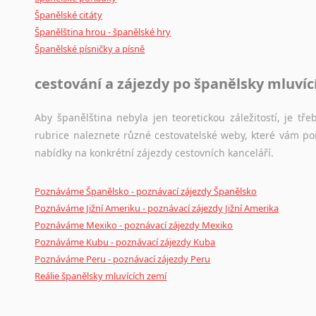
Španělské citáty
Japonština
Španělština hrou - španělské hry
Jidiš
Španělské písničky a písně
Kašmírština
Katalánština
cestování a zájezdy po španělsky mluví
Kazaština
Kečuánština
Aby španělština nebyla jen teoretickou záležitostí, je tře
Kmérština
rubrice naleznete různé cestovatelské weby, které vám po
Konžština
nabídky na konkrétní zájezdy cestovních kanceláří.
Korejština
Korsičtina
Poznáváme Španělsko - poznávací zájezdy Španělsko
Kumykština
Poznáváme Jižní Ameriku - poznávací zájezdy Jižní Amerika
Kurdština
Poznáváme Mexiko - poznávací zájezdy Mexiko
Kyrgyzština
Poznáváme Kubu - poznávací zájezdy Kuba
Laoština
Poznáváme Peru - poznávací zájezdy Peru
Laponština
Reálie španělsky mluvících zemí
Latina
Lezginština