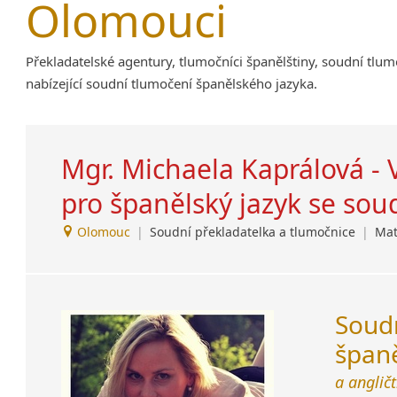
Olomouci
Amharština
Arabština
Překladatelské agentury, tlumočníci španělštiny, soudní tlu
Aramejština
nabízející soudní tlumočení španělského jazyka.
Arménština
Avarština
Azerbajdžánština
Mgr. Michaela Kaprálová - 
Bambarština
Bantuské jazyky
pro španělský jazyk se so
Barmština
Baskičtina
Olomouc
|
Soudní překladatelka a tlumočnice
|
Mat
Běloruština
Bengálština
Bosenština
Sou
Bulharština
Burjatština
španě
Čagatajské jazyky
a angličt
Čečenština