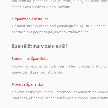
Norština
Rozcestníky,
podobné
jako
je
tento,
s
tipy
na
další
port
Novořečtina
španělským
jazykem
a
jeho
využitím.
Oromština
Organizace a instituce
Páli
Pandžábština
Oficiální
stránky
organizací
pomáhajících
při
studiu
španělš
Paštunština
asociace
pro
podporu
jazykového
vzdělávání
ad.
Perština
Portugalština
španělština v zahraničí
Retorománština
Romština
Studium ve Španělsku
Rumunština
Soubor
odkazů
užitečných
všem,
kteří
uvažují
o
studiu
Sanskrt
univerzity,
zkušenosti
studentů.
Sinhalština
Slovinština
Práce ve Španělsku
Somálština
Odkazy
poskytující
cenné
informace
nekomerčního
chara
Sóština
internetu,
případně
osobní
zkušenosti
a
doporučení
ostatn
Srbština
Staroslověnština