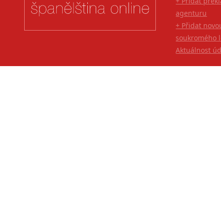
+ Přidat přek
agenturu
+ Přidat novo
soukromého l
Aktuálnost ú