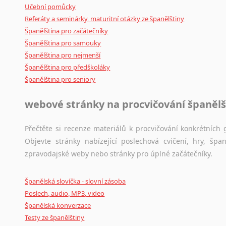
Svahilština
Učební pomůcky
Švédština
Referáty a seminárky, maturitní otázky ze španělštiny
Tádžičtina
Španělština pro začátečníky
Tahitština
Španělština pro samouky
Tamilština
Španělština pro nejmenší
Španělština pro předškoláky
Tatarština
Španělština pro seniory
Thajština
Tibetština
webové stránky na procvičování španělš
Tigriňňa
Turečtina
Přečtěte si recenze materiálů k procvičování konkrétních g
Turkménština
Objevte stránky nabízející poslechová cvičení, hry, š
Ujgurština
zpravodajské weby nebo stránky pro úplné začátečníky.
Urdština
Uzbečtina
Španělská slovíčka - slovní zásoba
Vietnamština
Poslech, audio, MP3, video
Wolof
Španělská konverzace
Znakový jazyk
Testy ze španělštiny
Zulu