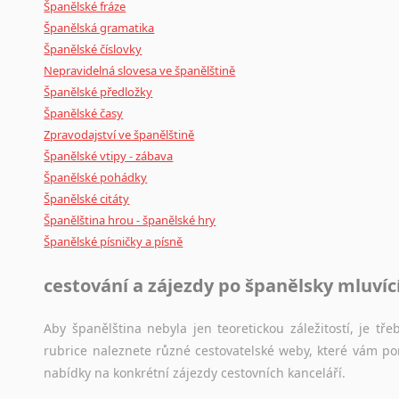
Španělské fráze
Španělská gramatika
Španělské číslovky
Nepravidelná slovesa ve španělštině
Španělské předložky
Španělské časy
Zpravodajství ve španělštině
Španělské vtipy - zábava
Španělské pohádky
Španělské citáty
Španělština hrou - španělské hry
Španělské písničky a písně
cestování a zájezdy po španělsky mluví
Aby španělština nebyla jen teoretickou záležitostí, je tře
rubrice naleznete různé cestovatelské weby, které vám po
nabídky na konkrétní zájezdy cestovních kanceláří.