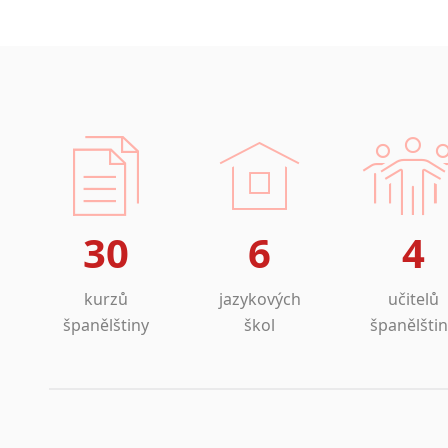
Amharština
Arabština
Aramejština
Arménština
Avarština
Azerbajdžánština
Bambarština
Bantuské jazyky
Barmština
30
6
4
Baskičtina
Běloruština
Bengálština
kurzů
jazykových
učitelů
Bosenština
španělštiny
škol
španělšti
Bulharština
Burjatština
Čagatajské jazyky
Čečenština