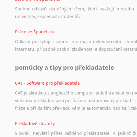
Japonština
Soubor
odkazů
užitečných
všem,
kteří
uvažují
o
studiu
Jidiš
univerzity,
zkušenosti
studentů.
Kašmírština
Katalánština
Práce ve Španělsku
Kazaština
Odkazy
poskytující
cenné
informace
nekomerčního
chara
Kečuánština
internetu,
případně
osobní
zkušenosti
a
doporučení
ostatn
Kmérština
Konžština
pomůcky a tipy pro překladatele
Korejština
Korsičtina
CAT - Software pro překladatele
Kumykština
CAT je zkratkou z anglického computer-aided translation (ne
Kurdština
většinou překládán jako počítačem podporovaný překlad či
Kyrgyzština
fráze a při dalším překladu vám je automaticky nabízejí, ta
Laoština
Laponština
Překladové slovníky
Latina
Slovník, největší přítel každého překladatele. A jelikož
Lezginština