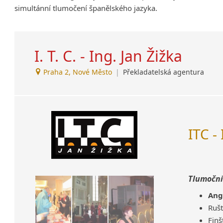
simultánní tlumočení španělského jazyka.
Amharština
Arabština
Aramejština
I. T. C. - Ing. Jan Žižka
Arménština
Avarština
Praha 2, Nové Město
|
Překladatelská agentura
Azerbajdžánština
Bambarština
Bantuské jazyky
Barmština
Baskičtina
ITC -
Běloruština
Bengálština
Bosenština
Tlumočnic
Bulharština
Burjatština
Ang
Čagatajské jazyky
Rušt
Čečenština
Finš