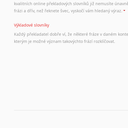
kvalitních online překladových slovníků již nemusíte únavn
Lingala
frázi a dřív, než řeknete švec, vyskočí vám hledaný výraz.
Litevština
Lotyšština
Výkladové slovníky
Luba
Každý
překladatel
dobře
ví,
že
některé
fráze
v
daném
kont
Makedonština
kterým
je
možné
význam
takovýchto
frází
rozklíčovat.
Malajština
Malgaština
Malinština
Srovnávací slovníky
Maltština
Úkolem
srovnávacích
slovníků
je
vyhledat
vhodná
synony
Maorština
vždy
po
ruce.
Megrelština
Moldavština
Korektory pravopisu pro překladatele
Mongolština
Každý dělá chyby a překlepy a kdo tvrdí, že ne, neříká p
Nepálština
využití moderního softwaru, jenž pravopisné, gramatické n
Nilosaharské jazyky
automaticky opravit.
Nizozemština
Norština
Rady a návody pro překladatele