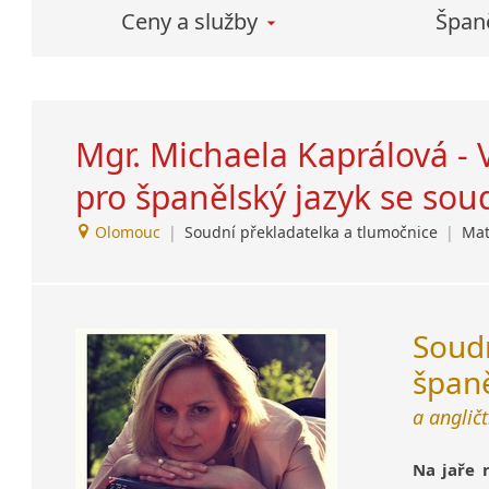
Lezginština
TRADOS – zvlášť vysoká
Ceny a služby
Španě
úspora nákladů v případě
Lingala
opakovaného překladu
Litevština
podobných dokumentů
Lotyšština
Luba
Mgr. Michaela Kaprálová - 
Makedonština
Malajština
pro španělský jazyk se so
Malgaština
Olomouc
|
Soudní překladatelka a tlumočnice
|
Mat
Malinština
Maltština
Maorština
Megrelština
Sou
Moldavština
španě
Mongolština
Nepálština
a angličt
Nilosaharské jazyky
Nizozemština
Na jaře 