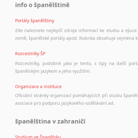
Černohorština
info o španělštině
Dánština
Darí
Portály španělštiny
Esperanto
Zde
naleznete
nejlepší
zdroje
informací
ke
studiu
a
výuce
Estonština
země,
španělské
portály
apod.
Rubrika
obsahuje
zejména
Faerština
Fidžijština
Rozcestníky ŠP
Filipínské jazyky
Rozcestníky,
podobné
jako
je
tento,
s
tipy
na
další
port
Finština
španělským
jazykem
a
jeho
využitím.
Fulbština
Gaelština
Organizace a instituce
Gruzínština
Oficiální
stránky
organizací
pomáhajících
při
studiu
španělš
Hebrejština
asociace
pro
podporu
jazykového
vzdělávání
ad.
Hindština
Chorvatština
španělština v zahraničí
Indonéština
Irština
Islandština
Studium ve Španělsku